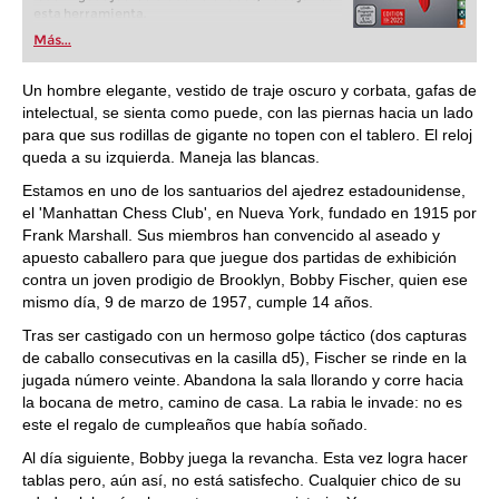
esta herramienta.
Más...
Un hombre elegante, vestido de traje oscuro y corbata, gafas de
intelectual, se sienta como puede, con las piernas hacia un lado
para que sus rodillas de gigante no topen con el tablero. El reloj
queda a su izquierda. Maneja las blancas.
Estamos en uno de los santuarios del ajedrez estadounidense,
el 'Manhattan Chess Club', en Nueva York, fundado en 1915 por
Frank Marshall. Sus miembros han convencido al aseado y
apuesto caballero para que juegue dos partidas de exhibición
contra un joven prodigio de Brooklyn, Bobby Fischer, quien ese
mismo día, 9 de marzo de 1957, cumple 14 años.
Tras ser castigado con un hermoso golpe táctico (dos capturas
de caballo consecutivas en la casilla d5), Fischer se rinde en la
jugada número veinte. Abandona la sala llorando y corre hacia
la bocana de metro, camino de casa. La rabia le invade: no es
este el regalo de cumpleaños que había soñado.
Al día siguiente, Bobby juega la revancha. Esta vez logra hacer
tablas pero, aún así, no está satisfecho. Cualquier chico de su