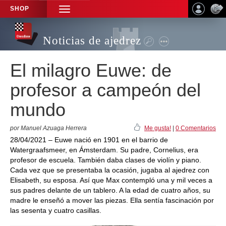
SHOP
TOGGLE
NAVIGATION
Noticias de ajedrez
El milagro Euwe: de
profesor a campeón del
mundo
por Manuel Azuaga Herrera
Me gusta!
|
0 Comentarios
28/04/2021 – Euwe nació en 1901 en el barrio de
Watergraafsmeer, en Ámsterdam. Su padre, Cornelius, era
profesor de escuela. También daba clases de violín y piano.
Cada vez que se presentaba la ocasión, jugaba al ajedrez con
Elisabeth, su esposa. Así que Max contempló una y mil veces a
sus padres delante de un tablero. A la edad de cuatro años, su
madre le enseñó a mover las piezas. Ella sentía fascinación por
las sesenta y cuatro casillas.