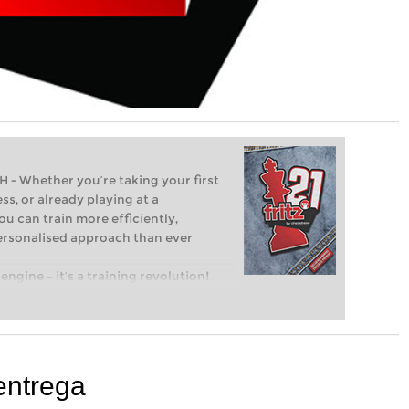
Whether you’re taking your first
ss, or already playing at a
ou can train more efficiently,
personalised approach than ever
engine – it’s a training revolution!
t steps into the world of club chess,
ent level: with FRITZ, you can train
 and with a more personalised
entrega