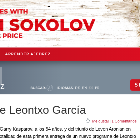
APRENDER AJEDREZ
ez
S
BUSCAR:
IDIOMAS:
DE
EN
ES
FR
e Leontxo García
Me gusta!
|
1 Comentarios
 Garry Kasparov, a los 54 años, y del triunfo de Levon Aronian en
 totalidad de esta primera entrega de un nuevo programa de Leontxo