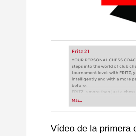
Fritz 21
YOUR PERSONAL CHESS COACH - 
steps into the world of club che
tournament level: with FRITZ, y
intelligently and with a more 
before.
FRITZ is more than just a chess 
Whether you’re taking your firs
Más...
or already playing at a tournam
more efficiently, intelligently
approach than ever before.
Vídeo de la primera 