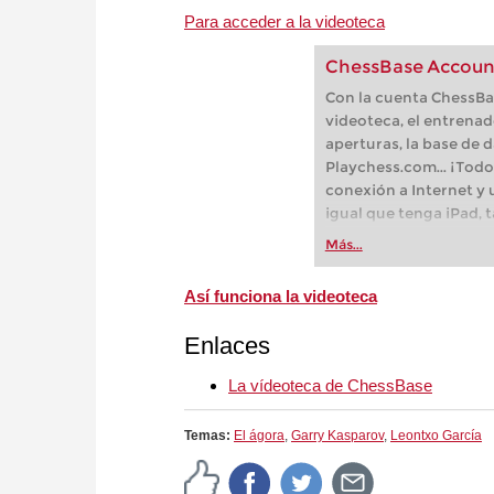
Para acceder a la videoteca
ChessBase Accoun
Con la cuenta ChessBas
videoteca, el entrenad
aperturas, la base de d
Playchess.com... ¡Todo
conexión a Internet y
igual que tenga iPad, 
Android o Linux!
Más...
Así funciona la videoteca
Enlaces
La vídeoteca de ChessBase
Temas:
El ágora
,
Garry Kasparov
,
Leontxo García