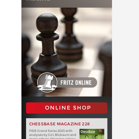
ONLINE SHOP
CHESSBASE MAGAZINE 228
FIDE Grand Swiss 2025 with
analyses by Giri, Blübaum and
many others. Opening videos