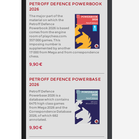
PETROFF DEFENCE POWERBOOK
2026
The major part of the
material on which the
Petroff Defence
Powerbook 2026 is based
comes from the engine
room of playchess.com:
357 000 games. This
imposing number is
supplemented by another
17 000 from Mega and from correspondence
chess.
9,90 €
PETROFF DEFENCE POWERBASE
2026
Petroff Defence
Powerbase 2026 is a
database which contains
6475 high class games
from Mega 2026 and the
Correspondence Database
2026, of which 682
annotated.
9,90 €