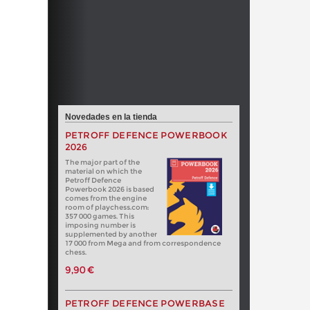
Novedades en la tienda
PETROFF DEFENCE POWERBOOK
2026
The major part of the
material on which the
Petroff Defence
Powerbook 2026 is based
comes from the engine
room of playchess.com:
357 000 games. This
imposing number is
supplemented by another
17 000 from Mega and from correspondence
chess.
9,90 €
PETROFF DEFENCE POWERBASE