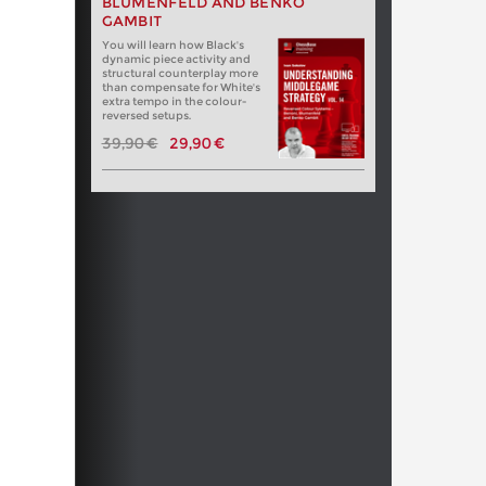
BLUMENFELD AND BENKO
GAMBIT
You will learn how Black's
dynamic piece activity and
structural counterplay more
than compensate for White's
extra tempo in the colour-
reversed setups.
39,90 €
29,90 €