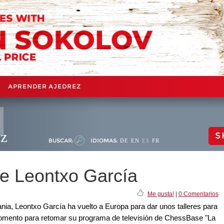
APRENDER AJEDREZ
ez
S
BUSCAR:
IDIOMAS:
DE
EN
ES
FR
e Leontxo García
Me gusta!
|
0 Comentarios
ania, Leontxo García ha vuelto a Europa para dar unos talleres para
momento para retomar su programa de televisión de ChessBase "La