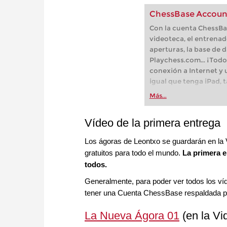
ChessBase Accoun
Con la cuenta ChessBas
videoteca, el entrenad
aperturas, la base de d
Playchess.com... ¡Todo
conexión a Internet y
igual que tenga iPad, 
Android o Linux!
Más...
Vídeo de la primera entrega
Los ágoras de Leontxo se guardarán en la
gratuitos para todo el mundo.
La primera e
todos.
Generalmente, para poder ver todos los ví
tener una Cuenta ChessBase respaldada p
La Nueva Ágora 01
(en la V