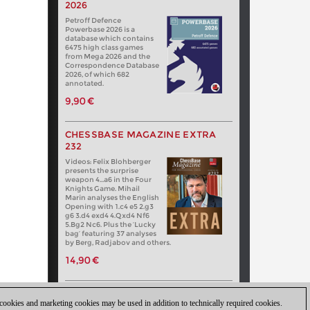
2026
Petroff Defence
Powerbase 2026 is a
database which contains
6475 high class games
from Mega 2026 and the
Correspondence Database
2026, of which 682
annotated.
9,90 €
CHESSBASE MAGAZINE EXTRA
232
Videos: Felix Blohberger
presents the surprise
weapon 4…a6 in the Four
Knights Game. Mihail
Marin analyses the English
Opening with 1.c4 e5 2.g3
g6 3.d4 exd4 4.Qxd4 Nf6
5.Bg2 Nc6. Plus the ‘Lucky
bag’ featuring 37 analyses
by Berg, Radjabov and others.
14,90 €
 cookies and marketing cookies may be used in addition to technically required cookies.