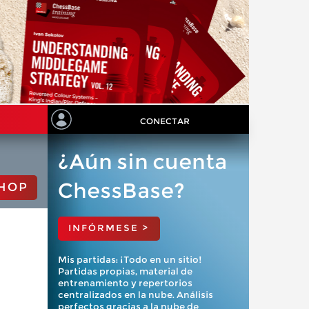
CONECTAR
¿Aún sin cuenta
ChessBase?
HOP
INFÓRMESE >
Mis partidas: ¡Todo en un sitio!
Partidas propias, material de
entrenamiento y repertorios
centralizados en la nube. Análisis
perfectos gracias a la nube de