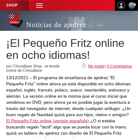
SHOP
TOGGLE
NAVIGATION
Noticias de ajedrez
¡El Pequeño Fritz online
en ocho idiomas!
por ChessBase Shop - la tienda
Me gusta!
|
0 Comentarios
online de ChessBase
13/12/2021 – El programa de enseñanza de ajedrez "El
Pequeño Fritz" online ahora ya está disponible en ocho idiomas:
español, inglés, francés, polaco, sueco, neerlandés, eslovaco y
alemán. La versión online es la misma que el curso inicial que
vendimos en DVD, pero ahora ya es posible jugar la aventura a
través del navegador de internet, desde cualquier artilugio. ¿Un
buen regalo de Navidad quizá para sus hijos, nietos o amigos?
El Pequeño Fritz online (versión española)
¿O si estaba
buscando regalo "táctil" algo que se pueda tocar con la mano,
quizá un tablero de ajedrez con diseño de El Pequeño Fritz