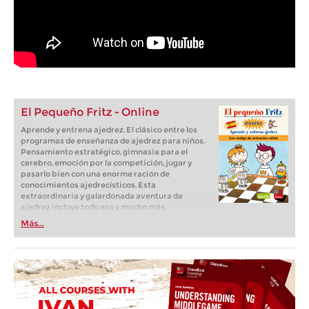
El Pequeño Fritz - Online
Aprende y entrena ajedrez. El clásico entre los
programas de enseñanza de ajedrez para niños.
Pensamiento estratégico, gimnasia para el
cerebro, emoción por la competición, jugar y
pasarlo bien con una enorme ración de
conocimientos ajedrecísticos. Esta
extraordinaria y galardonada aventura de
ajedrez incluye todo eso y mucho más.
Más...