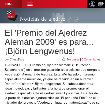
SHOP
TOGGLE
NAVIGATION
Noticias de ajedrez
El 'Premio del Ajedrez
Alemán 2009' es para...
¡Björn Lengwenus!
por ChessBase
Me gusta!
|
0 Comentarios
12/02/2009 – El "Premio del Ajedrez Alemán" ("Deutscher
Schachpreis") es el máximo galardón ajedrecístico que otorga la
Federación Alemana de Ajedrez. Este año ha sido un premio
especialmente merecido, ya que ha recaido en un auténtico
"motor" del ajedrez: Björn Lengwenus. Su cabeza desborda
ideas novedosas y brillantes a la hora de promocionar el
ajedrez, especialmente el ajedrez juvenil y escolar. Es autor de
la parte de didáctica ajedrecística de "El pequeño Fritz"; es el
iniciador del proyecto "Ajedrez en lugar de matemáticas" que se