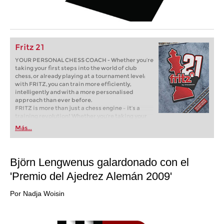
Fritz 21
YOUR PERSONAL CHESS COACH - Whether you’re
taking your first steps into the world of club
chess, or already playing at a tournament level:
with FRITZ, you can train more efficiently,
intelligently and with a more personalised
approach than ever before.
FRITZ is more than just a chess engine – it’s a
training revolution! Whether you’re taking your
first steps into the world of club chess, or already
Más...
playing at a tournament level: with FRITZ, you can
train more efficiently, intelligently and with a
more personalised approach than ever before.
Björn Lengwenus galardonado con el
'Premio del Ajedrez Alemán 2009'
Por Nadja Woisin