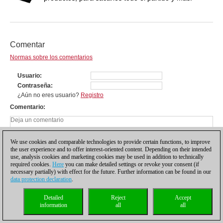
Comentar
Normas sobre los comentarios
Usuario
Contraseña
¿Aún no eres usuario?
Registro
Comentario
We use cookies and comparable technologies to provide certain functions, to improve
the user experience and to offer interest-oriented content. Depending on their intended
use, analysis cookies and marketing cookies may be used in addition to technically
required cookies.
Here
you can make detailed settings or revoke your consent (if
necessary partially) with effect for the future. Further information can be found in our
data protection declaration
.
Detailed
Reject
Accept
information
all
all
Política de privacidad
|
Pie de imprenta
|
Para contactar
|
Cookies Management
|