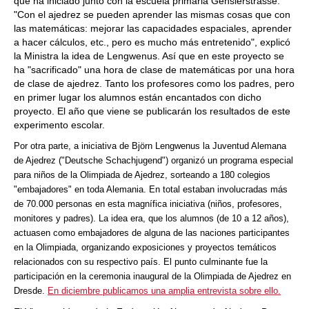
que ha iniciado junto con la escuela primaria Genslerstrasse.
"Con el ajedrez se pueden aprender las mismas cosas que con
las matemáticas: mejorar las capacidades espaciales, aprender
a hacer cálculos, etc., pero es mucho más entretenido", explicó
la Ministra la idea de Lengwenus. Así que en este proyecto se
ha "sacrificado" una hora de clase de matemáticas por una hora
de clase de ajedrez. Tanto los profesores como los padres, pero
en primer lugar los alumnos están encantados con dicho
proyecto. El año que viene se publicarán los resultados de este
experimento escolar.
Por otra parte, a iniciativa de Björn Lengwenus la Juventud Alemana
de Ajedrez ("Deutsche Schachjugend") organizó un programa especial
para niños de la Olimpiada de Ajedrez, sorteando a 180 colegios
"embajadores" en toda Alemania. En total estaban involucradas más
de 70.000 personas en esta magnífica iniciativa (niños, profesores,
monitores y padres). La idea era, que los alumnos (de 10 a 12 años),
actuasen como embajadores de alguna de las naciones participantes
en la Olimpiada, organizando exposiciones y proyectos temáticos
relacionados con su respectivo país. El punto culminante fue la
participación en la ceremonia inaugural de la Olimpiada de Ajedrez en
Dresde.
En diciembre publicamos una amplia entrevista sobre ello.