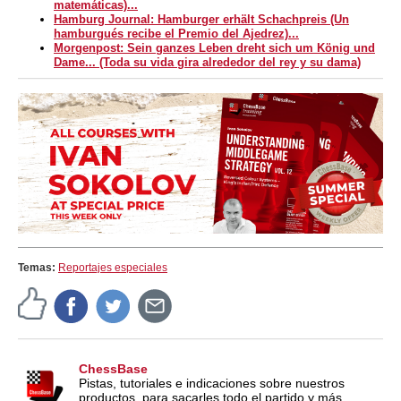
matemáticas)...
Hamburg Journal: Hamburger erhält Schachpreis (Un
hamburgués recibe el Premio del Ajedrez)...
Morgenpost: Sein ganzes Leben dreht sich um König und
Dame... (Toda su vida gira alrededor del rey y su dama)
Temas:
Reportajes especiales
ChessBase
Pistas, tutoriales e indicaciones sobre nuestros
productos, para sacarles todo el partido y más.