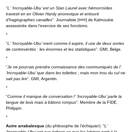
“
L‘ ‘Incroyable-Ubu’ est un Stan Laurel avec hémorroïdes
travesti en en Olivier Hardy anorexique et entouré
d’hagiographes canailles
”: Journaliste [¤¤¤] de Kalmoukie
assassinée dans l’exercice de ses fonctions.
*
“
L‘ ‘Incroyable-Ubu’ ment comme il aspire; il use de deux sortes
de contrevérités : les énormes et les statistiques
”: GMI, Belge.
*
“
Je ne pourrais prendre connaissance des communiqués de l‘
‘Incroyable-Ubu’ que dans les toilettes ; mais mon trou du cul ne
sait pas lire
”: GMI, Argentin.
*
“
Comme il manque de conversation l‘ ‘Incroyable-Ubu’ parle la
langue de bois mais à bâtons rompus
”: Membre de la FIDE,
Philippin.
*
Autre arrabalesque
(du philosophe de l’échiquier): “
L‘
‘Incroyable-Ubu’ est aux échecs ce que les latrines sont à la