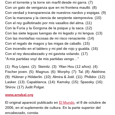
Con el torrente y la torre sin marfil desde mi garra. (7)
Con un gato de venganza que en mi frontera maulló. (8)
Con verdad y transparencia de nuestros nardos y espigas. (9)
Con la manzana y la ciencia de serpiente siempreviva. (10)
Con el rey guillotinado por mis vasallos del alma. (11)
Con la Furia y la Gorgona de la psique y la saca. (12)
Con las siete leguas luengas de mi legado y mi lengua. (13)
Con las montañas rocosas de mi risco renaciente. (14)
Con el regalo de magos y las migas de caballo. (15)
Con incendio en el tablero y mi piel de rojo y gualda. (16)
Con el rey descabezado y mi gaviota volando. (17)
“A mis partidas voy/ de mis partidas vengo…”
(1): Ruy López. (2): Steinitz. (3): Yifan Hou (12 años). (4):
Fischer joven. (5): Magnus. (6): Morphy. (7): Tal. (8): Alekhine.
(9): Hübner y Hölderlin. (10): Almira & Joël. (11): Philidor. (12):
Lasker. (13): Capablanca. (14): Kamsky. (15): Spassky. (16):
Shirov. (17) Judit Polgar.
www.arrabal.org
El original apareció publicado en
El Mundo
, el 8 de octubre de
2006, en el suplemento de cultura. En la parte superior del
encabezado, consta: