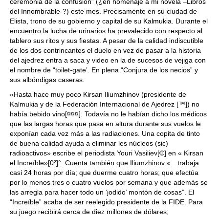
ceremonia de la confusión” (¿en homenaje a mi novela –Libros
del Innombrable-?) este mes. Precisamente en su ciudad de
Elista, trono de su gobierno y capital de su Kalmukia. Durante el
encuentro la lucha de urinarios ha prevalecido con respecto al
tablero sus ritos y sus fiestas. A pesar de la calidad indiscutible
de los dos contrincantes el duelo en vez de pasar a la historia
del ajedrez entra a saca y video en la de sucesos de vejiga con
el nombre de “toilet-gate’. En plena “Conjura de los necios” y
sus albóndigas caseras.
«Hasta hace muy poco Kirsan Iliumzhinov (presidente de
Kalmukia y de la Federación Internacional de Ajedrez [™]) no
había bebido vino[¤¤¤]. Todavía no le habían dicho los médicos
que las largas horas que pasa en altura durante sus vuelos le
exponían cada vez más a las radiaciones. Una copita de tinto
de buena calidad ayuda a eliminar les núcleos (sic)
radioactivos» escribe el periodista Youri Vasiliev[©] en « Kirsan
el Increíble»[0²]°. Cuenta también que Iliumzhinov «…trabaja
casi 24 horas por día; que duerme cuatro horas; que efectúa
por lo menos tres o cuatro vuelos por semana y que además se
las arregla para hacer todo un ‘jodido’ montón de cosas”. El
“Increíble” acaba de ser reelegido presidente de la FIDE. Para
su juego recibirá cerca de diez millones de dólares;