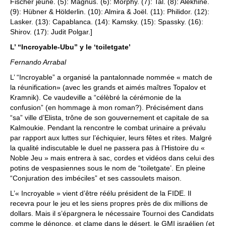
Fischer jeune. (5): Magnus. (6): Morphy. (7): Tal. (8): Alekhine.
(9): Hübner & Hölderlin. (10): Almira & Joël. (11): Philidor. (12):
Lasker. (13): Capablanca. (14): Kamsky. (15): Spassky. (16):
Shirov. (17): Judit Polgar.]
L’ “Incroyable-Ubu” y le ‘toiletgate’
Fernando Arrabal
L’ “Incroyable” a organisé la pantalonnade nommée « match de
la réunification» (avec les grands et aimés maîtres Topalov et
Kramnik). Ce vaudeville a “célèbré la cérémonie de la
confusion” (en hommage à mon roman?). Précisément dans
“sa” ville d’Elista, trône de son gouvernement et capitale de sa
Kalmoukie. Pendant la rencontre le combat urinaire a prévalu
par rapport aux luttes sur l’échiquier, leurs fêtes et rites. Malgré
la qualité indiscutable le duel ne passera pas à l’Histoire du «
Noble Jeu » mais entrera à sac, cordes et vidéos dans celui des
potins de vespasiennes sous le nom de “toiletgate’. En pleine
“Conjuration des imbéciles” et ses cassoulets maison.
L’« Incroyable » vient d’être réélu président de la FIDE. Il
recevra pour le jeu et les siens propres près de dix millions de
dollars. Mais il s’épargnera le nécessaire Tournoi des Candidats
comme le dénonce, et clame dans le désert, le GMI israélien (et