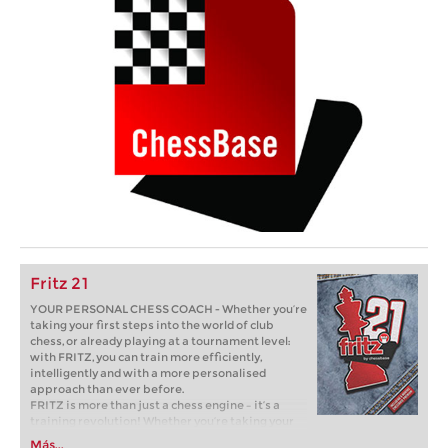
Fritz 21
YOUR PERSONAL CHESS COACH - Whether you’re
taking your first steps into the world of club
chess, or already playing at a tournament level:
with FRITZ, you can train more efficiently,
intelligently and with a more personalised
approach than ever before.
FRITZ is more than just a chess engine – it’s a
training revolution! Whether you’re taking your
first steps into the world of club chess, or already
Más...