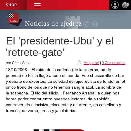
SHOP
TOGGLE
NAVIGATION
Noticias de ajedrez
El 'presidente-Ubu' y el
'retrete-gate'
por ChessBase
Me gusta!
|
0 Comentarios
18/10/2006 – El ruido de la cadena (de la cisterna, no de
peones) de Elista llegó a todo el mundo. Fue chascarrillo de bar
y debate de expertos. La soledad del ajedrecista de fondo, en el
único trono de los que no tenemos sangre azul. La sombra de
la sospecha. El filo del silicio... Fernando Arrabal, a quien nos
honra poder contar entre nuestros lectores, da su visión,
controvertida e incisiva, elocuente y ocurrente, en castellano y
francés, en verso, prosa y jaculatorias