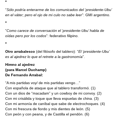
*
“
Sólo podría enterarme de los comunicados del ‘presidente-Ubu’
en el váter; pero el ojo de mi culo no sabe leer
”: GMI argentino.
*
“
Como carece de conversación el ‘presidente-Ubu’ habla de
oídas pero por los codos
”: federativo filipino.
*
Otro arrabalesco
(del filósofo del tablero): “
El ‘presidente-Ubu’
es al ajedrez lo que el retrete a la gastronomía
”.
Himno al ajedrez
(para Marcel Duchamp)
De Fernando Arrabal:
“A mis partidas voy/ de mis partidas vengo…”
Con española de ataque que al tablero transformó. (1)
Con un dios de “macadam” y un cowboy de mi convoy. (2)
Con mi crisálida y toque que lleva espuelas de china. (3)
Con mi armonía de caníbal que sabe de electrochoques. (4)
Con mi frescura de fiordo y mis dientes de león. (5)
Con peón y con peana, y de Castilla el pendón. (6)