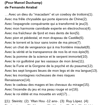
(Pour Marcel Duchamp)
de Fernando Arrabal
… Avec un dieu du “macadam” et un cowboy de trottoirs(1).
Avec ma frêle chrysalide qui porte éperons de Chine(2).
Avec l’espagnole conquérante qui a transformé le jeu(3).
Avec mon harmonie cannibale experte en électrochocs(4).
Avec ma fraîcheur de fjord et mes dents de lion(5).
Avec pion et piédestal, et mon drapeau de Castille(6).
Avec le torrent et la tour sans ivoire de ma pince(7).
Avec un chat de vengeance qui à ma frontière miaulait(8).
Avec la vérité et la transparence de nos lis et nos épis(9).
Avec la pomme de la science et le serpent immortel(10).
Avec le roi guillotiné par les vassaux de mon âme(11).
Avec la Furie et la Gorgone de la psyché et du psaume(12).
Avec les sept longues lieues de mon legs et de ma langue(13).
Avec les montagnes rocheuses de mes risques
Renaissance(14).
Avec le cadeau des mages et les chevaux du mirage(15).
Avec l’incendie du jeu et ma peau rouge et or(16).
Avec le roi étêté et ma mouette en vol(17)…
[(1): Steinitz. (2): Yifan Hou -12 ans-. (3): Ruy López. (4):