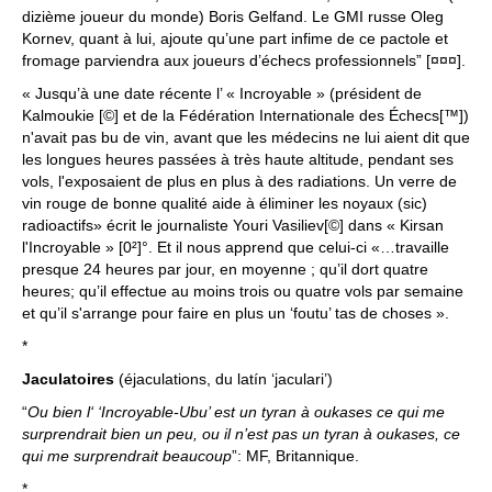
dizième joueur du monde) Boris Gelfand. Le GMI russe Oleg
Kornev, quant à lui, ajoute qu’une part infime de ce pactole et
fromage parviendra aux joueurs d’échecs professionnels” [¤¤¤].
« Jusqu’à une date récente l’ « Incroyable » (président de
Kalmoukie [©] et de la Fédération Internationale des Échecs[™])
n'avait pas bu de vin, avant que les médecins ne lui aient dit que
les longues heures passées à très haute altitude, pendant ses
vols, l'exposaient de plus en plus à des radiations. Un verre de
vin rouge de bonne qualité aide à éliminer les noyaux (sic)
radioactifs» écrit le journaliste Youri Vasiliev[©] dans « Kirsan
l'Incroyable » [0²]°. Et il nous apprend que celui-ci «…travaille
presque 24 heures par jour, en moyenne ; qu’il dort quatre
heures; qu’il effectue au moins trois ou quatre vols par semaine
et qu’il s'arrange pour faire en plus un ‘foutu’ tas de choses ».
*
Jaculatoires
(éjaculations, du latín ‘jaculari’)
“
Ou bien l‘ ‘Incroyable-Ubu’ est un tyran à oukases ce qui me
surprendrait bien un peu, ou il n’est pas un tyran à oukases, ce
qui me surprendrait beaucoup
”: MF, Britannique.
*