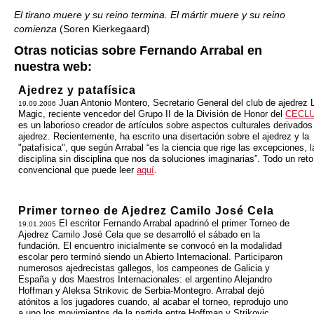
El tirano muere y su reino termina. El mártir muere y su reino
comienza
(Soren Kierkegaard)
Otras noticias sobre Fernando Arrabal en
nuestra web:
Ajedrez y patafísica
Juan Antonio Montero, Secretario General del club de ajedrez 
19.09.2006
Magic, reciente vencedor del Grupo II de la División de Honor del
CECL
es un laborioso creador de artículos sobre aspectos culturales derivados
ajedrez. Recientemente, ha escrito una disertación sobre el ajedrez y la
"patafísica", que según Arrabal “es la ciencia que rige las excepciones, l
disciplina sin disciplina que nos da soluciones imaginarias”. Todo un reto
convencional que puede leer
aquí
.
Primer torneo de Ajedrez Camilo José Cela
El escritor Fernando Arrabal apadrinó el primer Torneo de
19.01.2005
Ajedrez Camilo José Cela que se desarrolló el sábado en la
fundación. El encuentro inicialmente se convocó en la modalidad
escolar pero terminó siendo un Abierto Internacional. Participaron
numerosos ajedrecistas gallegos, los campeones de Galicia y
España y dos Maestros Internacionales: el argentino Alejandro
Hoffman y Aleksa Strikovic de Serbia-Montegro. Arrabal dejó
atónitos a los jugadores cuando, al acabar el torneo, reprodujo uno
a uno los movimientos de la partida entre Hoffman y Strikovic.