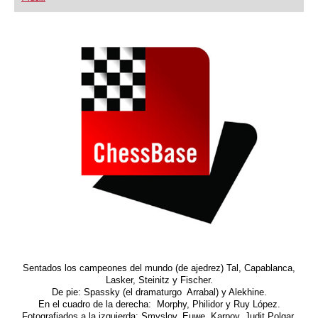
playing at a tournament level: with FRITZ, you can
train more efficiently, intelligently and with a
more personalised approach than ever before.
Sentados los campeones del mundo (de ajedrez) Tal, Capablanca,
Lasker, Steinitz y Fischer.
De pie: Spassky (el dramaturgo Arrabal) y Alekhine.
En el cuadro de la derecha: Morphy, Philidor y Ruy López.
Fotografiados a la izquierda: Smyslov, Euwe, Karpov, Judit Polgar,