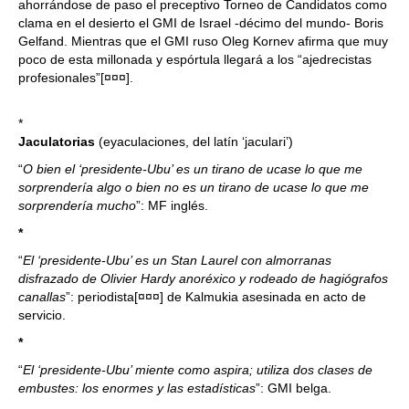
ahorrándose de paso el preceptivo Torneo de Candidatos como
clama en el desierto el GMI de Israel -décimo del mundo- Boris
Gelfand. Mientras que el GMI ruso Oleg Kornev afirma que muy
poco de esta millonada y espórtula llegará a los “ajedrecistas
profesionales”[¤¤¤].
*
Jaculatorias
(eyaculaciones, del latín ‘jaculari’)
“
O bien el ‘presidente-Ubu’ es un tirano de ucase lo que me
sorprendería algo o bien no es un tirano de ucase lo que me
sorprendería mucho
”: MF inglés.
*
“
El ‘presidente-Ubu’ es un Stan Laurel con almorranas
disfrazado de Olivier Hardy anoréxico y rodeado de hagiógrafos
canallas
”: periodista[¤¤¤] de Kalmukia asesinada en acto de
servicio.
*
“
El ‘presidente-Ubu’ miente como aspira; utiliza dos clases de
embustes: los enormes y las estadísticas
”: GMI belga.