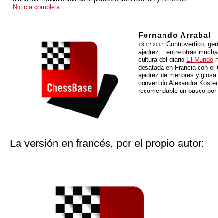
Noticia completa
Fernando Arrabal
Controvertido, geni
18.12.2001
ajedrez... entre otras much
cultura del diario
El Mundo
n
desatada en Francia con e
ajedrez de menores y glosa 
convertido Alexandra Koste
recomendable un paseo por
La versión en francés, por el propio autor: