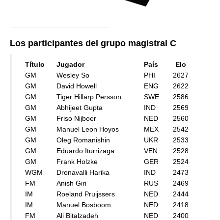
Los participantes del grupo magistral C
Título
Jugador
País
Elo
GM
Wesley So
PHI
2627
GM
David Howell
ENG
2622
GM
Tiger Hillarp Persson
SWE
2586
GM
Abhijeet Gupta
IND
2569
GM
Friso Nijboer
NED
2560
GM
Manuel Leon Hoyos
MEX
2542
GM
Oleg Romanishin
UKR
2533
GM
Eduardo Iturrizaga
VEN
2528
GM
Frank Holzke
GER
2524
WGM
Dronavalli Harika
IND
2473
FM
Anish Giri
RUS
2469
IM
Roeland Pruijssers
NED
2444
IM
Manuel Bosboom
NED
2418
FM
Ali Bitalzadeh
NED
2400