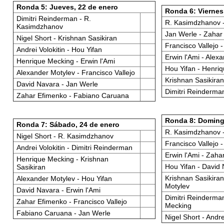
Ronda 5: Jueves, 22 de enero
Ronda 6: Viernes
Dimitri Reinderman - R.
R. Kasimdzhanov 
Kasimdzhanov
Jan Werle - Zahar
Nigel Short - Krishnan Sasikiran
Francisco Vallejo 
Andrei Volokitin - Hou Yifan
Erwin l'Ami - Alex
Henrique Mecking - Erwin l'Ami
Hou Yifan - Henri
Alexander Motylev - Francisco Vallejo
Krishnan Sasikiran 
David Navara - Jan Werle
Dimitri Reinderman
Zahar Efimenko - Fabiano Caruana
Ronda 8: Doming
Ronda 7: Sábado, 24 de enero
R. Kasimdzhanov 
Nigel Short - R. Kasimdzhanov
Francisco Vallejo
Andrei Volokitin - Dimitri Reinderman
Erwin l'Ami - Zaha
Henrique Mecking - Krishnan
Hou Yifan - David
Sasikiran
Krishnan Sasikiran
Alexander Motylev - Hou Yifan
Motylev
David Navara - Erwin l'Ami
Dimitri Reinderma
Zahar Efimenko - Francisco Vallejo
Mecking
Fabiano Caruana - Jan Werle
Nigel Short - Andre