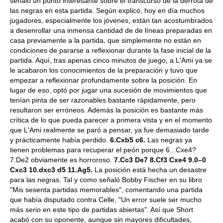
señaló un punto interesante sobre el transcurso de la derrota de
las negras en esta partida. Según explicó, hoy en día muchos
jugadores, especialmente los jóvenes, están tan acostumbrados
a desenrollar una inmensa cantidad de de líneas preparadas en
casa previamente a la partida, que simplemente no están en
condiciones de pararse a reflexionar durante la fase inicial de la
partida. Aquí, tras apenas cinco minutos de juego, a L'Ami ya se
le acabaron los conocimientos de la preparación y tuvo que
empezar a reflexionar profundamente sobre la posición. En
lugar de eso, optó por jugar una sucesión de movimientos que
tenían pinta de ser razonables bastante rápidamente, pero
resultaron ser erróneos. Además la posición es bastante más
crítica de lo que pueda parecer a primera vista y en el momento
que L'Ami realmente se paró a pensar, ya fue demasiado tarde
y prácticamente había perdido.
6.Cxb5 c6.
Las negras ya
tienen problemas para recuperar el peón porque 6...Cxe4?
7.De2 obviamente es horroroso.
7.Cc3 De7 8.Cf3 Cxe4 9.0–0
Cxc3 10.dxc3 d5 11.Ag5.
La posición está hecha un desastre
para las negras. Tal y como señaló Bobby Fischer en su libro
"Mis sesenta partidas memorables", comentando una partida
que había disputado contra Celle, "Un error suele ser mucho
más serio en este tipo de partidas abiertas". Así que Short
acabó con su oponente, aunque sin mayores dificultades,