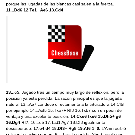
porque las jugadas de las blancas casi salen a la fuerza.
11...Dd6 12.Te1+ Ae6 13.Cd4
13...c5.
Jugado tras un tiempo muy largo de reflexión, pero la
posición ya está perdida. La razón principal es que la jugada
natural 13...Ae7 conduce directamente a la trituradora 14.Cf5!
por ejemplo 14...Axf5 15.Txe7+ Rf8 16.Txb7 con un peón de
ventaja y una excelente posición.
14.Cxe6 fxe6 15.Dh5+ g6
16.Dg4 Rf7.
16...e5 17.Tad1 Ag7 18.Df3 igualmente
desesperado.
17.c4 d4 18.Df3+ Rg8 19.Af6 1–0.
L'Ami recibió
suficiente castigo por un día. Tras la partida, Short reveló que