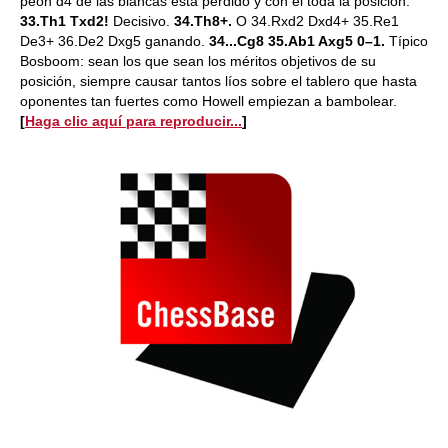
peón d4 de las blancas está perdido y con él toda la posición.
33.Th1 Txd2!
Decisivo.
34.Th8+.
O 34.Rxd2 Dxd4+ 35.Re1
De3+ 36.De2 Dxg5 ganando.
34...Cg8 35.Ab1 Axg5 0–1.
Típico
Bosboom: sean los que sean los méritos objetivos de su
posición, siempre causar tantos líos sobre el tablero que hasta
oponentes tan fuertes como Howell empiezan a bambolear.
[
Haga clic aquí para reproducir...
]