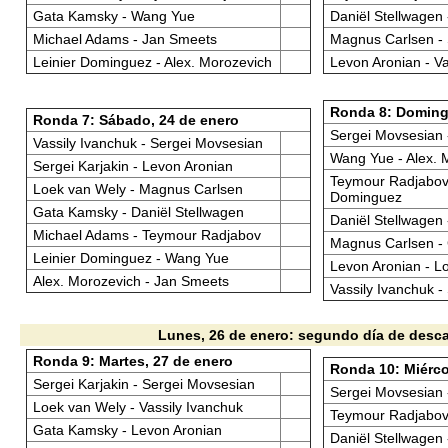
Gata Kamsky - Wang Yue
Daniël Stellwagen
Michael Adams - Jan Smeets
Magnus Carlsen - 
Leinier Dominguez - Alex. Morozevich
Levon Aronian - Va
Ronda 8: Doming
Ronda 7: Sábado, 24 de enero
Sergei Movsesian 
Vassily Ivanchuk - Sergei Movsesian
Wang Yue - Alex. 
Sergei Karjakin - Levon Aronian
Teymour Radjabov 
Loek van Wely - Magnus Carlsen
Dominguez
Gata Kamsky - Daniël Stellwagen
Daniël Stellwagen
Michael Adams - Teymour Radjabov
Magnus Carlsen -
Leinier Dominguez - Wang Yue
Levon Aronian - L
Alex. Morozevich - Jan Smeets
Vassily Ivanchuk -
Lunes, 26 de enero: segundo día de desc
Ronda 9: Martes, 27 de enero
Ronda 10: Miérco
Sergei Karjakin - Sergei Movsesian
Sergei Movsesian
Loek van Wely - Vassily Ivanchuk
Teymour Radjabov
Gata Kamsky - Levon Aronian
Daniël Stellwagen 