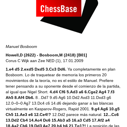
Manuel Bosboom
Howell,D (2622) - Bosboom,M (2418) [B01]
Corus C Wijk aan Zee NED (1), 17.01.2009
1.e4 d5 2.exd5 Dxd5 3.Cc3 Dd6.
Ya completamente en plan
Bosboom. Lo de traquetear de memoria los primeros 20
movimientos de la teoría, no es el estilo de Manuel. Prefiere
tener pensando a su oponente desde el comienzo de la partida,
al igual que Nigel Short.
4.d4 Cf6 5.Ad3 a6 6.Cge2 Ag4 7.f3
Ah5 8.Af4 Db6.
8...Dd7 9.d5 Ag6 10.Dd2 Axd3 11.Dxd3 g6
12.0–0–0 Ag7 13.Dc4 c6 14.d6 dejando ganar a las blancas
virtualmente en Kasparov-Rogers, Rapid 2001.
9.g4 Ag6 10.g5
Ch5 11.Ae3 e6 12.Ce4!?
12.Dd2 parece más natural.
12...Cc6
13.Dd2 Cb4 14.Ac4 Dc6 15.Ab3 a5 16.a3 Cd5 17.Af2 a4
18.Aa2 Cb6 19.Dd3 Ae7 20.h4 h6 21.Tg1?!
La posición de las