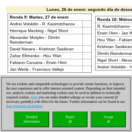
Lunes, 26 de enero: segundo día de desc
Ronda 9: Martes, 27 de enero
Ronda 10: Miérco
Andrei Volokitin - R. Kasimdzhanov
R. Kasimdzhanov -
Henrique Mecking - Nigel Short
Erwin l'Ami - Jan 
Alexander Motylev - Dimitri
Hou Yifan - Fabia
Reinderman
Krishnan Sasikira
David Navara - Krishnan Sasikiran
Dimitri Reinderma
Zahar Efimenko - Hou Yifan
Nigel Short - Alex
Fabiano Caruana - Erwin l'Ami
Andrei Volokitin -
Jan Werle - Francisco Vallejo
Viernes, 29 de enero: tercer día de desc
We use cookies and comparable technologies to provide certain functions, to improve
the user experience and to offer interest-oriented content. Depending on their intended
Ronda 12: Sábado
Ronda 11: Viernes, 30 de enero
use, analysis cookies and marketing cookies may be used in addition to technically
R. Kasimdzhanov -
required cookies.
Here
you can make detailed settings or revoke your consent (if
Henrique Mecking - R. Kasimdzhanov
necessary partially) with effect for the future. Further information can be found in our
Hou Yifan - Franci
data protection declaration
.
Alexander Motylev - Andrei Volokitin
Krishnan Sasikiran
David Navara - Nigel Short
Detailed
Reject
Accept
Dimitri Reinderma
Zahar Efimenko - Dimitri Reinderman
information
all
all
Caruana
Fabiano Caruana - Krishnan
Nigel Short - Zah
Sasikiran