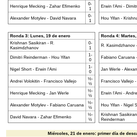
0-
Henrique Mecking - Zahar Efimenko
Erwin l'Ami - Dimi
1
0-
Alexander Motylev - David Navara
Hou Yifan - Krishn
1
Ronda 3: Lunes, 19 de enero
Ronda 4: Martes,
Krishnan Sasikiran - R.
0-
R. Kasimdzhanov 
Kasimdzhanov
1
1-
Dimitri Reinderman - Hou Yifan
Fabiano Caruana 
0
1-
Nigel Short - Erwin l'Ami
Jan Werle - Alexa
0
½-
Andrei Volokitin - Francisco Vallejo
Francisco Vallejo 
½
½-
Henrique Mecking - Jan Werle
Erwin l'Ami - Andre
½
½-
Alexander Motylev - Fabiano Caruana
Hou Yifan - Nigel 
½
½-
Krishnan Sasikiran 
David Navara - Zahar Efimenko
½
Reinderman
Miércoles, 21 de enero: primer día de des