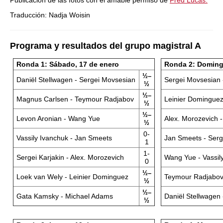
Publicación de las fotos con el amable permiso de
Fred Lucas.
Traducción: Nadja Woisin
Programa y resultados del grupo magistral A
Ronda 1: Sábado, 17 de enero
Ronda 2: Doming
½–
Daniël Stellwagen - Sergei Movsesian
Sergei Movsesian 
½
½–
Magnus Carlsen - Teymour Radjabov
Leinier Domingue
½
½–
Levon Aronian - Wang Yue
Alex. Morozevich 
½
0-
Vassily Ivanchuk - Jan Smeets
Jan Smeets - Serg
1
1-
Sergei Karjakin - Alex. Morozevich
Wang Yue - Vassil
0
½–
Loek van Wely - Leinier Dominguez
Teymour Radjabov
½
½–
Gata Kamsky - Michael Adams
Daniël Stellwagen
½