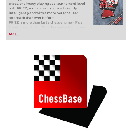
chess, or already playing at a tournament level:
with FRITZ, you can train more efficiently,
intelligently and with a more personalised
approach than ever before.
FRITZ is more than just a chess engine – it’s a
training revolution! Whether you’re taking your
first steps into the world of club chess, or already
Más...
playing at a tournament level: with FRITZ, you can
train more efficiently, intelligently and with a
more personalised approach than ever before.