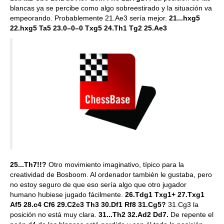
blancas ya se percibe como algo sobreestirado y la situación va
empeorando. Probablemente 21.Ae3 sería mejor.
21...hxg5
22.hxg5 Ta5 23.0–0–0 Txg5 24.Th1 Tg2 25.Ae3
25...Th7!!?
Otro movimiento imaginativo, típico para la
creatividad de Bosboom. Al ordenador también le gustaba, pero
no estoy seguro de que eso sería algo que otro jugador
humano hubiese jugado fácilmente.
26.Tdg1 Txg1+ 27.Txg1
Af5 28.c4 Cf6 29.C2c3 Th3 30.Df1 Rf8 31.Cg5?
31.Cg3 la
posición no está muy clara.
31...Th2 32.Ad2 Dd7.
De repente el