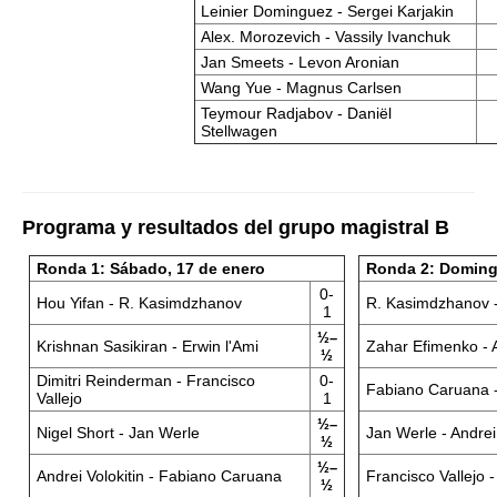
Leinier Dominguez - Sergei Karjakin
Alex. Morozevich - Vassily Ivanchuk
Jan Smeets - Levon Aronian
Wang Yue - Magnus Carlsen
Teymour Radjabov - Daniël
Stellwagen
Programa y resultados del grupo magistral B
Ronda 1: Sábado, 17 de enero
Ronda 2: Doming
0-
Hou Yifan - R. Kasimdzhanov
R. Kasimdzhanov 
1
½–
Krishnan Sasikiran - Erwin l'Ami
Zahar Efimenko - 
½
Dimitri Reinderman - Francisco
0-
Fabiano Caruana 
Vallejo
1
½–
Nigel Short - Jan Werle
Jan Werle - Andrei 
½
½–
Andrei Volokitin - Fabiano Caruana
Francisco Vallejo -
½