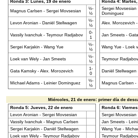
Ronda 3: Lunes, 19 de enero
Ronda 4: Martes,
½-
Sergei Movsesian -
Magnus Carlsen - Sergei Movsesian
½
Dominguez
½-
Levon Aronian - Daniël Stellwagen
Alex. Morozevich 
½
0-
Vassily Ivanchuk - Teymour Radjabov
Jan Smeets - Gat
1
½-
Sergei Karjakin - Wang Yue
Wang Yue - Loek 
½
½-
Loek van Wely - Jan Smeets
Teymour Radjabov 
½
1-
Gata Kamsky - Alex. Morozevich
Daniël Stellwagen 
0
½-
Michael Adams - Leinier Dominguez
Magnus Carlsen - 
½
Miércoles, 21 de enero: primer día de des
Ronda 5: Jueves, 22 de enero
Ronda 6: Viernes
Levon Aronian - Sergei Movsesian
Sergei Movsesian 
Vassily Ivanchuk - Magnus Carlsen
Jan Smeets - Lein
Sergei Karjakin - Daniël Stellwagen
Wang Yue - Micha
Loek van Wely - Teymour Radjabov
Teymour Radjabov