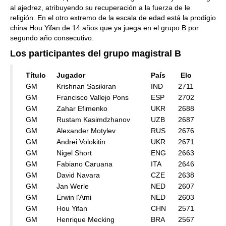
al ajedrez, atribuyendo su recuperación a la fuerza de le
religión. En el otro extremo de la escala de edad está la prodigio
china Hou Yifan de 14 años que ya juega en el grupo B por
segundo año consecutivo.
Los participantes del grupo magistral B
Título
Jugador
País
Elo
GM
Krishnan Sasikiran
IND
2711
GM
Francisco Vallejo Pons
ESP
2702
GM
Zahar Efimenko
UKR
2688
GM
Rustam Kasimdzhanov
UZB
2687
GM
Alexander Motylev
RUS
2676
GM
Andrei Volokitin
UKR
2671
GM
Nigel Short
ENG
2663
GM
Fabiano Caruana
ITA
2646
GM
David Navara
CZE
2638
GM
Jan Werle
NED
2607
GM
Erwin l'Ami
NED
2603
GM
Hou Yifan
CHN
2571
GM
Henrique Mecking
BRA
2567