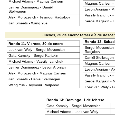
Michael Adams - Magnus Carlsen
Magnus Carlsen - 
Leinier Dominguez - Daniël
Levon Aronian - M
Stellwagen
Vassily Ivanchuk 
Alex. Morozevich - Teymour Radjabov
Sergei Karjakin - 
Jan Smeets - Wang Yue
Jueves, 29 de enero: tercer día de desca
Ronda 12: Sábado
Ronda 11: Viernes, 30 de enero
Sergei Movsesian
Loek van Wely - Sergei Movsesian
Radjabov
Gata Kamsky - Sergei Karjakin
Daniël Stellwagen
Michael Adams - Vassily Ivanchuk
Magnus Carlsen -
Leinier Dominguez - Levon Aronian
Levon Aronian - A
Alex. Morozevich - Magnus Carlsen
Vassily Ivanchuk -
Jan Smeets - Daniël Stellwagen
Sergei Karjakin -
Wang Yue - Teymour Radjabov
Loek van Wely - 
Ronda 13: Domingo, 1 de febrero
Gata Kamsky - Sergei Movsesian
Michael Adams - Loek van Wely