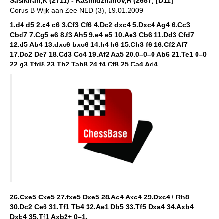
Sasikiran,K (2711) - Kasimdzhanov,R (2687) [D11]
Corus B Wijk aan Zee NED (3), 19.01.2009
1.d4 d5 2.c4 c6 3.Cf3 Cf6 4.Dc2 dxc4 5.Dxc4 Ag4 6.Cc3
Cbd7 7.Cg5 e6 8.f3 Ah5 9.e4 e5 10.Ae3 Cb6 11.Dd3 Cfd7
12.d5 Ab4 13.dxc6 bxc6 14.h4 h6 15.Ch3 f6 16.Cf2 Af7
17.Dc2 De7 18.Cd3 Cc4 19.Af2 Aa5 20.0–0–0 Ab6 21.Te1 0–0
22.g3 Tfd8 23.Th2 Tab8 24.f4 Cf8 25.Ca4 Ad4
26.Cxe5 Cxe5 27.fxe5 Dxe5 28.Ac4 Axc4 29.Dxc4+ Rh8
30.Dc2 Ce6 31.Tf1 Tb4 32.Ae1 Db5 33.Tf5 Dxa4 34.Axb4
Dxb4 35.Tf1 Axb2+ 0–1.