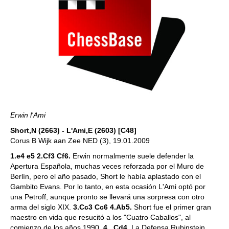
Erwin l'Ami
Short,N (2663) - L'Ami,E (2603) [C48]
Corus B Wijk aan Zee NED (3), 19.01.2009
1.e4 e5 2.Cf3 Cf6.
Erwin normalmente suele defender la
Apertura Española, muchas veces reforzada por el Muro de
Berlín, pero el año pasado, Short le había aplastado con el
Gambito Evans. Por lo tanto, en esta ocasión L'Ami optó por
una Petroff, aunque pronto se llevará una sorpresa con otro
arma del siglo XIX.
3.Cc3 Cc6 4.Ab5.
Short fue el primer gran
maestro en vida que resucitó a los "Cuatro Caballos", al
comienzo de los años 1990.
4...Cd4.
La Defensa Rubinstein