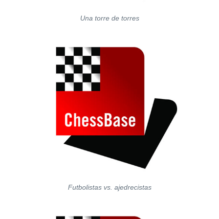
Una torre de torres
Futbolistas vs. ajedrecistas