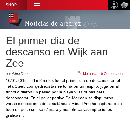
SHOP
TOGGLE
NAVIGATION
Noticias de ajedrez
El primer día de
descanso en Wijk aan
Zee
por Alina l'Ami
Me gusta!
|
0 Comentarios
16/01/2015 – El miércoles fue el primer día de descanso en el
Tata Steel. Los ajedrecistas se tomaron un respiro, jugaron al
fútbol o dieron un paseo por la playa y las dunas para
desconectar. En el polideportivo De Moriaan se disputaron
varias exhibiciones de simultáneas. Alina l'Ami ha capturado de
todo un poco con su cámara y nos ofrece las impresiones
gráficas...