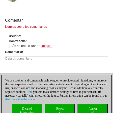
Comentar
Normas sobre los comentarios
Usuario
Contraseña
¿Aún no eres usuario?
Registro
Comentario
We use cookies and comparable technologies to provide certain functions, to improve
the user experience and to offer interest-oriented content. Depending on their intended
use, analysis cookies and marketing cookies may be used in addition to technically
required cookies.
Here
you can make detailed settings or revoke your consent (if
necessary partially) with effect for the future. Further information can be found in our
data protection declaration
.
Política de privacidad
|
Pie de imprenta
|
Para contactar
|
Cookies Management
|
Detailed
Reject
Accept
Licencias
|
Compliance Hotline
|
Inicio
information
all
all