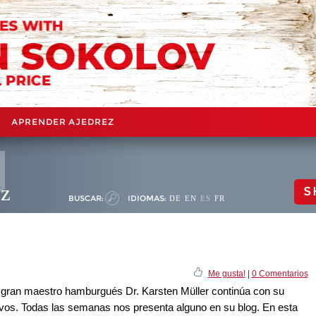
APRENDER AJEDREZ
ez
S
BUSCAR:
IDIOMAS:
DE
EN
ES
FR
Me gusta!
|
0 Comentarios
el gran maestro hamburgués Dr. Karsten Müller continúa con su
ctivos. Todas las semanas nos presenta alguno en su blog. En esta