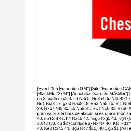
[Event "9th Edmonton GM"] [Site "Edmonton CAN"] 
[BlackElo "2744"] [Annotator "Karsten MÃ¼ller"] 
d5 3. exd5 cxd5 4. c4 Nf6 5. Nc3 e6 6. Nf3 Bb4
Bc1 Bxf3 17. gxf3 Rad8 18. Be3 Nh5 19. Bf1 Nb
29. Rxb7 Nf5 30. c5 Nb8 31. Rc1 Nc6 32. Bxa6 K
gran valor a la hora de atacar, si es que armoniz
40. c6 Rc8 41. h4 Rxc6 42. hxg5 hxg5 43. Kg4 {sin
39. f3 (39. c6 $2 {conduce a} Nxf4+ 40. Kf1 Rd1#
43. Ke3 Rxc5 44. Bg6 Rc7 $19) 40... g5 $1 {Así e