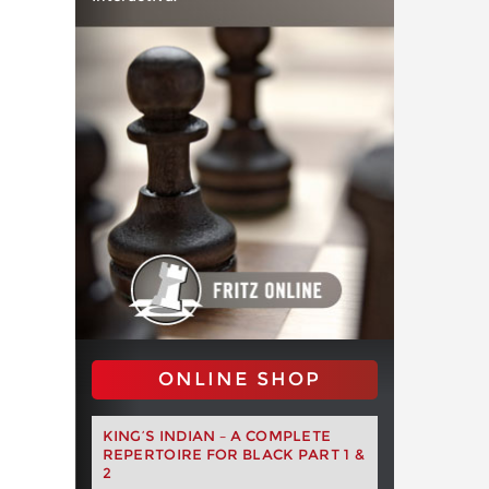
ONLINE SHOP
KING’S INDIAN – A COMPLETE
REPERTOIRE FOR BLACK PART 1 &
2