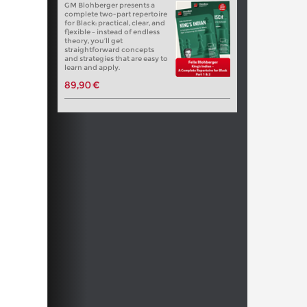
GM Blohberger presents a
complete two-part repertoire
for Black: practical, clear, and
flexible – instead of endless
theory, you’ll get
straightforward concepts
and strategies that are easy to
learn and apply.
89,90 €