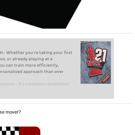
Whether you’re taking your first
ss, or already playing at a
ou can train more efficiently,
personalised approach than ever
engine – it’s a training revolution!
t steps into the world of club chess,
ent level: with FRITZ, you can train
 and with a more personalised
case mover?