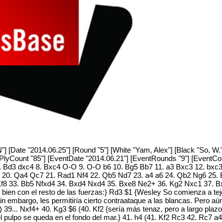
[Date "2014.06.25"] [Round "5"] [White "Yam, Alex"] [Black "So, W."]
[PlyCount "85"] [EventDate "2014.06.21"] [EventRounds "9"] [EventCo
 7. Bd3 dxc4 8. Bxc4 O-O 9. O-O b6 10. Bg5 Bb7 11. a3 Bxc3 12. bxc
8 20. Qa4 Qc7 21. Rad1 Nf4 22. Qb5 Nd7 23. a4 a6 24. Qb2 Ng6 25.
f8 33. Bb5 Nfxd4 34. Bxd4 Nxd4 35. Bxe8 Ne2+ 36. Kg2 Nxc1 37. Bxf7
a bien con el resto de las fuerzas:} Rd3 $1 {Wesley So comienza a tej
 embargo, les permitiría cierto contraataque a las blancas. Pero aún 
) 39... Nxf4+ 40. Kg3 $6 (40. Kf2 {sería más tenaz, pero a largo plaz
l pulpo se queda en el fondo del mar.} 41. h4 (41. Kf2 Rc3 42. Rc7 