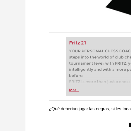
Fritz 21
YOUR PERSONAL CHESS COACH - 
steps into the world of club che
tournament level: with FRITZ, y
intelligently and with a more 
before.
FRITZ is more than just a chess 
Whether you’re taking your firs
Más...
or already playing at a tournam
more efficiently, intelligently
approach than ever before.
¿Qué deberían jugar las negras, si les to