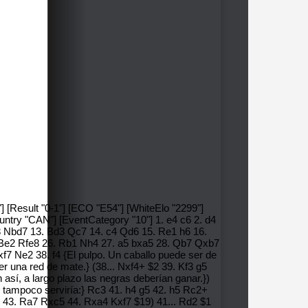
 [Result "0-1"] [ECO "E54"] [WhiteElo "2299"]
untry "CAN"] [EventCategory "10"] 1. e4 c6 2. d4
3 Nbd7 13. Bd3 Qc7 14. c4 Qd6 15. Re1 h6 16.
 Be2 Rfe8 26. Rb1 Nh4 27. a5 bxa5 28. Qb7 Qxb7
 Ne2 38. f4 {El pulpo. Un caballo puede ser de
er una red de mate.} (38... Nxf4+ $2 39. Kf3 g5
así, a largo plazo las negras deberían ganar.})
o tampoco serviría:} Rc3 41. h4 g5 42. h5 Rc2+
a4 43. Ra7 Rxc5 44. Rxa4 Kxf7 $19) 41... Rd2 $1