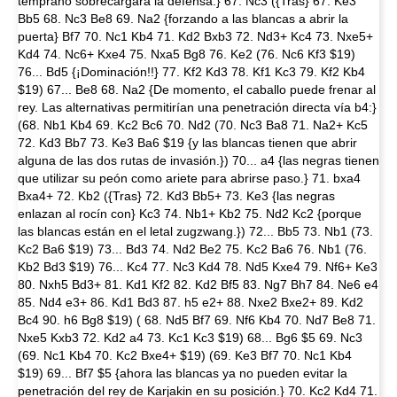
temprano sobrecargará la defensa.} 67. Nc3 ({Tras} 67. Ke3
Bb5 68. Nc3 Be8 69. Na2 {forzando a las blancas a abrir la
puerta} Bf7 70. Nc1 Kb4 71. Kd2 Bxb3 72. Nd3+ Kc4 73. Nxe5+
Kd4 74. Nc6+ Kxe4 75. Nxa5 Bg8 76. Ke2 (76. Nc6 Kf3 $19)
76... Bd5 {¡Dominación!!} 77. Kf2 Kd3 78. Kf1 Kc3 79. Kf2 Kb4
$19) 67... Be8 68. Na2 {De momento, el caballo puede frenar al
rey. Las alternativas permitirían una penetración directa vía b4:}
(68. Nb1 Kb4 69. Kc2 Bc6 70. Nd2 (70. Nc3 Ba8 71. Na2+ Kc5
72. Kd3 Bb7 73. Ke3 Ba6 $19 {y las blancas tienen que abrir
alguna de las dos rutas de invasión.}) 70... a4 {las negras tienen
que utilizar su peón como ariete para abrirse paso.} 71. bxa4
Bxa4+ 72. Kb2 ({Tras} 72. Kd3 Bb5+ 73. Ke3 {las negras
enlazan al rocín con} Kc3 74. Nb1+ Kb2 75. Nd2 Kc2 {porque
las blancas están en el letal zugzwang.}) 72... Bb5 73. Nb1 (73.
Kc2 Ba6 $19) 73... Bd3 74. Nd2 Be2 75. Kc2 Ba6 76. Nb1 (76.
Kb2 Bd3 $19) 76... Kc4 77. Nc3 Kd4 78. Nd5 Kxe4 79. Nf6+ Ke3
80. Nxh5 Bd3+ 81. Kd1 Kf2 82. Kd2 Bf5 83. Ng7 Bh7 84. Ne6 e4
85. Nd4 e3+ 86. Kd1 Bd3 87. h5 e2+ 88. Nxe2 Bxe2+ 89. Kd2
Bc4 90. h6 Bg8 $19) ( 68. Nd5 Bf7 69. Nf6 Kb4 70. Nd7 Be8 71.
Nxe5 Kxb3 72. Kd2 a4 73. Kc1 Kc3 $19) 68... Bg6 $5 69. Nc3
(69. Nc1 Kb4 70. Kc2 Bxe4+ $19) (69. Ke3 Bf7 70. Nc1 Kb4
$19) 69... Bf7 $5 {ahora las blancas ya no pueden evitar la
penetración del rey de Karjakin en su posición.} 70. Kc2 Kd4 71.