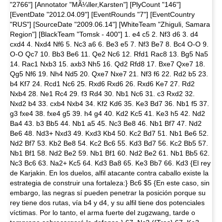
"2766"] [Annotator "MÃ¼ller,Karsten"] [PlyCount "146"]
[EventDate "2012.04.09"] [EventRounds "7"] [EventCountry
"RUS"] [SourceDate "2009.06.14"] [WhiteTeam "Zhiguli, Samara
Region"] [BlackTeam "Tomsk - 400"] 1. e4 c5 2. Nf3 d6 3. d4
cxd4 4. Nxd4 Nf6 5. Nc3 a6 6. Be3 e5 7. Nf3 Be7 8. Bc4 O-O 9.
O-O Qc7 10. Bb3 Be6 11. Qe2 Nc6 12. Rfd1 Rac8 13. Bg5 Na5
14. Rac1 Nxb3 15. axb3 Nh5 16. Qd2 Rfd8 17. Bxe7 Qxe7 18.
Qg5 Nf6 19. Nh4 Nd5 20. Qxe7 Nxe7 21. Nf3 f6 22. Rd2 b5 23.
b4 Kf7 24. Rcd1 Nc6 25. Rxd6 Rxd6 26. Rxd6 Ke7 27. Rd2
Nxb4 28. Ne1 Rc4 29. f3 Rd4 30. Nb1 Nc6 31. c3 Rxd2 32.
Nxd2 b4 33. cxb4 Nxb4 34. Kf2 Kd6 35. Ke3 Bd7 36. Nb1 f5 37.
g3 fxe4 38. fxe4 g5 39. h4 g4 40. Kd2 Kc5 41. Ke3 h5 42. Nd2
Ba4 43. b3 Bb5 44. Nb1 a5 45. Nc3 Be8 46. Nb1 Bf7 47. Nd2
Be6 48. Nd3+ Nxd3 49. Kxd3 Kb4 50. Kc2 Bd7 51. Nb1 Be6 52.
Nd2 Bf7 53. Kb2 Be8 54. Kc2 Bc6 55. Kd3 Bd7 56. Kc2 Bb5 57.
Nb1 Bf1 58. Nd2 Be2 59. Nb1 Bf1 60. Nd2 Be2 61. Nb1 Bb5 62.
Nc3 Bc6 63. Na2+ Kc5 64. Kd3 Ba8 65. Ke3 Bb7 66. Kd3 {El rey
de Karjakin. En los duelos, alfil atacante contra caballo existe la
estrategia de construir una fortaleza:} Bc6 $5 {En este caso, sin
embargo, las negras sí pueden penetrar la posición porque su
rey tiene dos rutas, vía b4 y d4, y su alfil tiene dos potenciales
víctimas. Por lo tanto, el arma fuerte del zugzwang, tarde o