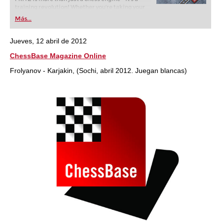
training revolution! Whether you’re taking your
first steps into the world of club chess, or already
Más...
playing at a tournament level: with FRITZ, you can
train more efficiently, intelligently and with a
more personalised approach than ever before.
Jueves, 12 abril de 2012
ChessBase Magazine Online
Frolyanov - Karjakin, (Sochi, abril 2012. Juegan blancas)