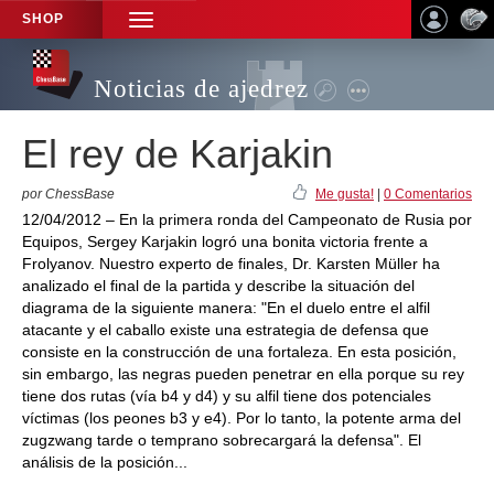
SHOP
TOGGLE
NAVIGATION
Noticias de ajedrez
El rey de Karjakin
por ChessBase
Me gusta!
|
0 Comentarios
12/04/2012 – En la primera ronda del Campeonato de Rusia por
Equipos, Sergey Karjakin logró una bonita victoria frente a
Frolyanov. Nuestro experto de finales, Dr. Karsten Müller ha
analizado el final de la partida y describe la situación del
diagrama de la siguiente manera: "En el duelo entre el alfil
atacante y el caballo existe una estrategia de defensa que
consiste en la construcción de una fortaleza. En esta posición,
sin embargo, las negras pueden penetrar en ella porque su rey
tiene dos rutas (vía b4 y d4) y su alfil tiene dos potenciales
víctimas (los peones b3 y e4). Por lo tanto, la potente arma del
zugzwang tarde o temprano sobrecargará la defensa". El
análisis de la posición...