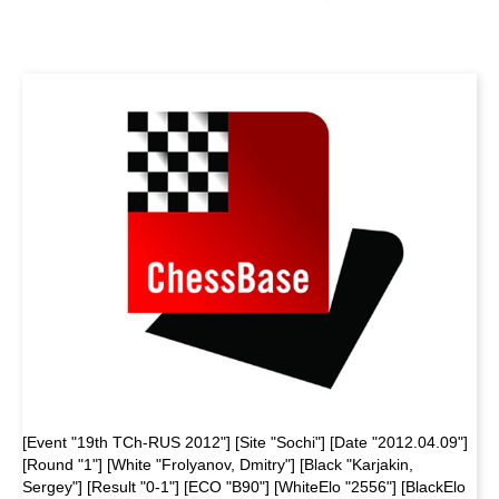
[Event "19th TCh-RUS 2012"] [Site "Sochi"] [Date "2012.04.09"]
[Round "1"] [White "Frolyanov, Dmitry"] [Black "Karjakin,
Sergey"] [Result "0-1"] [ECO "B90"] [WhiteElo "2556"] [BlackElo