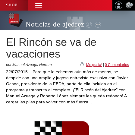
SHOP
TOGGLE
NAVIGATION
Noticias de ajedrez
El Rincón se va de
vacaciones
por Manuel Azuaga Herrera
Me gusta!
|
0 Comentarios
22/07/2015 – Para que lo echemos aún más de menos, se
despide con una amplia y jugosa entrevista exclusiva con Javier
Ochoa, presidente de la FEDA, parte de ella incluida en el
programa y transcrita al completo. ¡"El Rincón del Ajedrez" con
Manuel Azuaga y Roberto López siempre les queda redondo! A
cargar las pilas para volver con más fuerza...