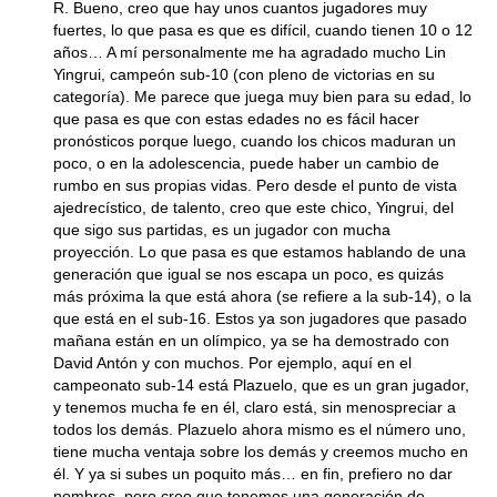
R. Bueno, creo que hay unos cuantos jugadores muy
fuertes, lo que pasa es que es difícil, cuando tienen 10 o 12
años… A mí personalmente me ha agradado mucho Lin
Yingrui, campeón sub-10 (con pleno de victorias en su
categoría). Me parece que juega muy bien para su edad, lo
que pasa es que con estas edades no es fácil hacer
pronósticos porque luego, cuando los chicos maduran un
poco, o en la adolescencia, puede haber un cambio de
rumbo en sus propias vidas. Pero desde el punto de vista
ajedrecístico, de talento, creo que este chico, Yingrui, del
que sigo sus partidas, es un jugador con mucha
proyección. Lo que pasa es que estamos hablando de una
generación que igual se nos escapa un poco, es quizás
más próxima la que está ahora (se refiere a la sub-14), o la
que está en el sub-16. Estos ya son jugadores que pasado
mañana están en un olímpico, ya se ha demostrado con
David Antón y con muchos. Por ejemplo, aquí en el
campeonato sub-14 está Plazuelo, que es un gran jugador,
y tenemos mucha fe en él, claro está, sin menospreciar a
todos los demás. Plazuelo ahora mismo es el número uno,
tiene mucha ventaja sobre los demás y creemos mucho en
él. Y ya si subes un poquito más… en fin, prefiero no dar
nombres, pero creo que tenemos una generación de