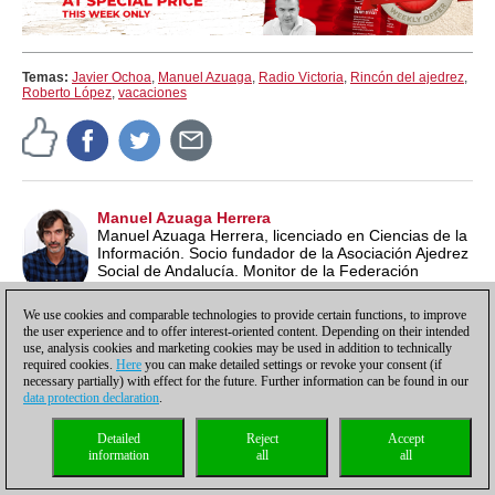
Temas:
Javier Ochoa
,
Manuel Azuaga
,
Radio Victoria
,
Rincón del ajedrez
,
Roberto López
,
vacaciones
Manuel Azuaga Herrera
Manuel Azuaga Herrera, licenciado en Ciencias de la
Información. Socio fundador de la Asociación Ajedrez
Social de Andalucía. Monitor de la Federación
Andaluza de Ajedrez (Nivel I-FADA)
We use cookies and comparable technologies to provide certain functions, to improve
the user experience and to offer interest-oriented content. Depending on their intended
use, analysis cookies and marketing cookies may be used in addition to technically
required cookies.
Here
you can make detailed settings or revoke your consent (if
Comentar
necessary partially) with effect for the future. Further information can be found in our
data protection declaration
.
Normas sobre los comentarios
Detailed
Reject
Accept
Usuario
information
all
all
Contraseña
¿Aún no eres usuario?
Registro