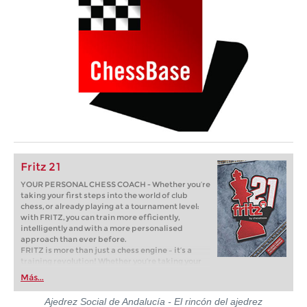
Fritz 21
YOUR PERSONAL CHESS COACH - Whether you’re
taking your first steps into the world of club
chess, or already playing at a tournament level:
with FRITZ, you can train more efficiently,
intelligently and with a more personalised
approach than ever before.
FRITZ is more than just a chess engine – it’s a
training revolution! Whether you’re taking your
first steps into the world of club chess, or already
Más...
playing at a tournament level: with FRITZ, you can
train more efficiently, intelligently and with a
Ajedrez Social de Andalucía - El rincón del ajedrez
more personalised approach than ever before.