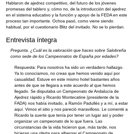
Hablaron de ajedrez competitivo, del futuro de los jóvenes
promesas del tablero y, cómo no, de la introducción del ajedrez
en el sistema educativo y la función y apoyo de la FEDA en este
proceso tan importante. Ochoa pasó, como viene siendo
habitual, por el cuestionario Blitz del invitado. No se lo pierdan.
Entrevista íntegra
Pregunta. ¿Cuál es la valoración que haces sobre Salobreña
como sede de los Campeonatos de España por edades?
Respuesta: Para nosotros ha sido un verdadero hallazgo.
Ya lo conocíamos, no creas que hemos venido aquí por
casualidad. Estuve en este mismo hotel bastantes años
antes de que se llegara a este acuerdo al que hemos
llegado. Se disputaba un Campeonato de Andalucía de
Ajedrez rápido y Ricardo Montecatine (presidente de la
FADA) nos había invitado, a Ramón Padullés y a mí, a estar
aquí. Vimos el sitio y nos pareció maravilloso. Le comenté a
Ricardo la suerte que tenía por tener un lugar así y poder
organizar un campeonato de lo que fuera. Las
circunstancias de la vida hicieron que, más tarde, nos
hicieran una oferta para albergar el Campeonato de