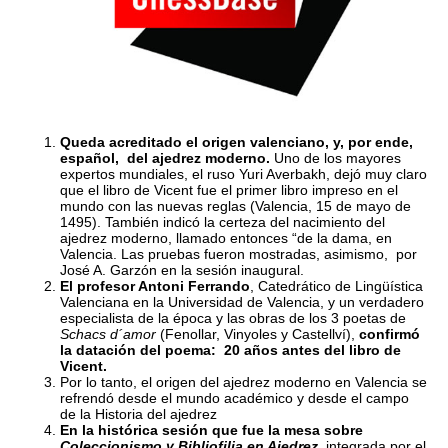
Queda acreditado el origen valenciano, y, por ende,
español, del ajedrez moderno.
Uno de los mayores
expertos mundiales, el ruso Yuri Averbakh, dejó muy claro
que el libro de Vicent fue el primer libro impreso en el
mundo con las nuevas reglas (Valencia, 15 de mayo de
1495). También indicó la certeza del nacimiento del
ajedrez moderno, llamado entonces “de la dama, en
Valencia. Las pruebas fueron mostradas, asimismo, por
José A. Garzón en la sesión inaugural.
El profesor Antoni Ferrando
, Catedrático de Lingüística
Valenciana en la Universidad de Valencia, y un verdadero
especialista de la época y las obras de los 3 poetas de
Schacs d´amor
(Fenollar, Vinyoles y Castellví),
confirmó
la datación del poema: 20 años antes del libro de
Vicent.
Por
lo tanto, el origen del ajedrez moderno en Valencia se
refrendó desde el mundo académico y desde el campo
de la Historia del ajedrez
En la histórica sesión que fue la mesa sobre
Coleccionismo y Bibliofilia en Ajedrez
,
integrada por
el