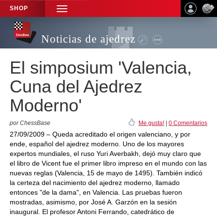
SHOP
TOGGLE
NAVIGATION
Noticias de ajedrez
El simposium 'Valencia,
Cuna del Ajedrez
Moderno'
por ChessBase
Me gusta!
|
0 Comentarios
27/09/2009 – Queda acreditado el origen valenciano, y por
ende, español del ajedrez moderno. Uno de los mayores
expertos mundiales, el ruso Yuri Averbakh, dejó muy claro que
el libro de Vicent fue el primer libro impreso en el mundo con las
nuevas reglas (Valencia, 15 de mayo de 1495). También indicó
la certeza del nacimiento del ajedrez moderno, llamado
entonces "de la dama", en Valencia. Las pruebas fueron
mostradas, asimismo, por José A. Garzón en la sesión
inaugural. El profesor Antoni Ferrando, catedrático de