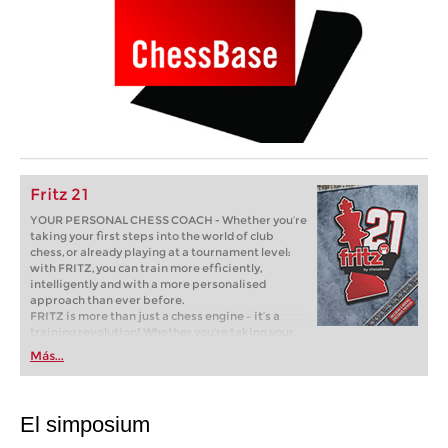
Fritz 21
YOUR PERSONAL CHESS COACH - Whether you’re
taking your first steps into the world of club
chess, or already playing at a tournament level:
with FRITZ, you can train more efficiently,
intelligently and with a more personalised
approach than ever before.
FRITZ is more than just a chess engine – it’s a
training revolution! Whether you’re taking your
first steps into the world of club chess, or already
Más...
playing at a tournament level: with FRITZ, you can
train more efficiently, intelligently and with a
more personalised approach than ever before.
El simposium