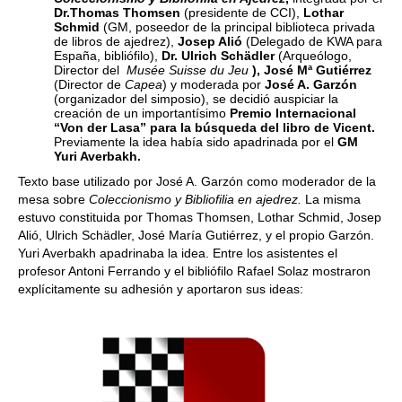
Dr.Thomas Thomsen
(presidente de CCI),
Lothar
Schmid
(GM, poseedor de la principal biblioteca privada
de libros de ajedrez),
Josep Alió
(Delegado de KWA para
España, bibliófilo),
Dr. Ulrich Schädler
(Arqueólogo,
Director del
Musée Suisse du Jeu
), José Mª Gutiérrez
(Director de
Capea
)
y moderada por
José A. Garzón
(organizador del simposio), se decidió auspiciar la
creación de un importantísimo
Premio Internacional
“Von der Lasa” para la búsqueda del libro de Vicent.
Previamente la idea había sido apadrinada por el
GM
Yuri Averbakh.
Texto base utilizado por José A. Garzón como moderador de la
mesa sobre
Coleccionismo y Bibliofilia en ajedrez.
La misma
estuvo constituida por Thomas Thomsen, Lothar Schmid, Josep
Alió, Ulrich Schädler, José María Gutiérrez, y el propio Garzón.
Yuri Averbakh apadrinaba la idea. Entre los asistentes el
profesor Antoni Ferrando y el bibliófilo Rafael Solaz mostraron
explícitamente su adhesión y aportaron sus ideas: