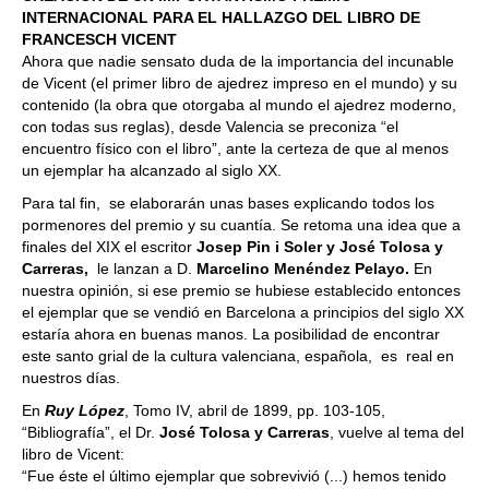
INTERNACIONAL PARA EL HALLAZGO DEL LIBRO DE
FRANCESCH VICENT
Ahora que nadie sensato duda de la importancia del incunable
de Vicent (el primer libro de ajedrez impreso en el mundo) y su
contenido (la obra que otorgaba al mundo el ajedrez moderno,
con todas sus reglas), desde Valencia se preconiza “el
encuentro físico con el libro”, ante la certeza de que al menos
un ejemplar ha alcanzado al siglo XX.
Para tal fin, se elaborarán unas bases explicando todos los
pormenores del premio y su cuantía. Se retoma una idea que a
finales del XIX el escritor
Josep Pin i Soler y José Tolosa y
Carreras,
le lanzan a D.
Marcelino Menéndez Pelayo.
En
nuestra opinión, si ese premio se hubiese establecido entonces
el ejemplar que se vendió en Barcelona a principios del siglo XX
estaría ahora en buenas manos. La posibilidad de encontrar
este santo grial de la cultura valenciana, española, es real en
nuestros días.
En
Ruy López
, Tomo IV, abril de 1899, pp. 103-105,
“Bibliografía”, el Dr.
José Tolosa y Carreras
, vuelve al tema del
libro de Vicent:
“Fue éste el último ejemplar que sobrevivió (...) hemos tenido