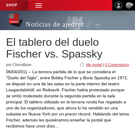
SHOP
TOGGLE
NAVIGATION
Noticias de ajedrez
El tablero del duelo
Fischer vs. Spassky
por ChessBase
Me gusta!
|
0 Comentarios
06/04/2011 – La tercera partida de lo que se considera el
"Duelo del Siglo", entre Bobby Fischer y Boris Spassky en 1972,
se disputó en una de las salas en la parte interior del teatro
Laugardalshöll, en Reikiavik. Fischer había protestado porque
se sintió molestado durante la segunda partida en la sala
principal. El tablero utilizado en la tercera ronda fue regalado a
uno de los organizadores, que ahora lo ha vendido en una
subasta en Nueva York por un precio récord. Hablando del tema
Fischer, además les quisiéramos enseñar la postal que
recibimos hace unos días...