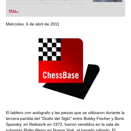
training revolution! Whether you’re taking your
first steps into the world of club chess, or already
Más...
playing at a tournament level: with FRITZ, you can
train more efficiently, intelligently and with a
more personalised approach than ever before.
Miércoles, 6 de abril de 2011
El tablero con autógrafo y las piezas que se utilizaron durante la
tercera partida del "Duelo del Siglo" entre Bobby Fischer y Boris
Spassky, en Reikiavík en 1972, fueron vendidos en la sala de
subastas Philip Weiss en Nueva York, el pasado sábado. El