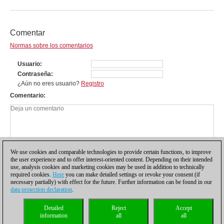
Comentar
Normas sobre los comentarios
Usuario
Contraseña
¿Aún no eres usuario?
Registro
Comentario
We use cookies and comparable technologies to provide certain functions, to improve
the user experience and to offer interest-oriented content. Depending on their intended
use, analysis cookies and marketing cookies may be used in addition to technically
required cookies.
Here
you can make detailed settings or revoke your consent (if
necessary partially) with effect for the future. Further information can be found in our
data protection declaration
.
Política de privacidad
|
Pie de imprenta
|
Para contactar
|
Cookies Management
|
Detailed
Reject
Accept
Licencias
|
Compliance Hotline
|
Inicio
information
all
all
© 2017 ChessBase GmbH | Osterbekstraße 90a | 22083 Hamburgo | Alemania