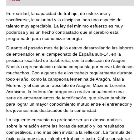
playing at a tournament level: with FRITZ, you can
train more efficiently, intelligently and with a
more personalised approach than ever before.
En realidad, la capacidad de trabajo, de esforzarse y
sacrificarse, la voluntad y la disciplina, son una especie de
talento muy apreciable. La ley del mínimo esfuerzo es muy
poderosa y es un hecho contrastado que el cerebro está
programado para economizar energía.
Durante el pasado mes de julio estuve desarrollando las labores
de entrenador en el campeonato de España sub-14, en la
preciosa localidad de Salobreña, con la selección de Aragón.
Nuestra representación estaba compuesta por nueve talentosos
muchachos. Con algunos de ellos trabajo regularmente durante
todo el año, como la campeona femenina de Aragón, María
Moreno, y el campeón absoluto de Aragón, Máximo Lorente.
Asimismo, la federación aragonesa realiza anualmente una
serie de entrenamientos de tecnificación, que sirven también
para lograr un mayor conocimiento mutuo entre el entrenador y
los jóvenes más destacados de la comunidad.
La siguiente encuesta no pretende ser un extenso análisis
sobre la relación entre las horas de estudio y los resultados
competitivos, sino más bien invitar a la reflexión. La fórmula del
éxito está muy clara: talento + trabajo = éxito. Cabe considerar