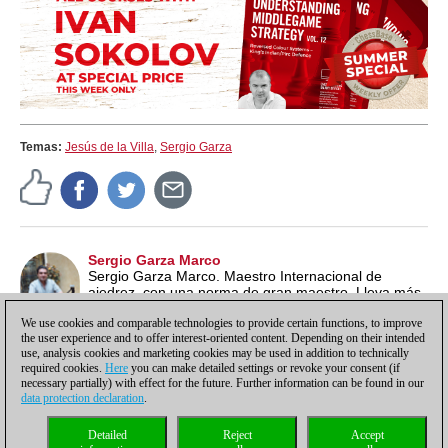
Temas:
Jesús de la Villa
,
Sergio Garza
Sergio Garza Marco
Sergio Garza Marco. Maestro Internacional de
ajedrez, con una norma de gran maestro. Lleva más
de 30 años dedicándose a la enseñanza del ajedrez.
We use cookies and comparable technologies to provide certain functions, to improve
the user experience and to offer interest-oriented content. Depending on their intended
use, analysis cookies and marketing cookies may be used in addition to technically
required cookies.
Here
you can make detailed settings or revoke your consent (if
necessary partially) with effect for the future. Further information can be found in our
data protection declaration
.
Política de privacidad
|
Pie de imprenta
|
Para contactar
|
Cookies Management
|
Detailed
Reject
Accept