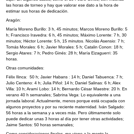
las horas de torneo y hay que valorar ese dato a la hora de
estimar sus horas de dedicación.
Aragón:
María Moreno Burillo: 3 h, 45 minutos; Marcos Moreno Burillo: 5
h; Francisco Iravedra: 6 h, 45 minutos; Máximo Lorente: 7 h, 30
minutos; Héctor Lorente: 5 h, 15 minutos. Nicolás Asensio: 7 h;
Tomás Morales: 6 h; Javier Morales: 5 h; Catalin Conon: 18 h;
Sergio Atares: 7 h; Pedro Ginés: 28 h; María Eizaguerri: 35
horas.
Otras comunidades:
Félix Ilinca: 50 h; Javier Habans : 14 h; Daniel Tabuenca: 7 h;
Julio Centeno: 4 h; Julia Piñol: 14 h; Daniel Salinas: 6 h; Alex
Villa: 10 h; Aramí Lobo: 14 h; Bernardo César Maestre: 20 h. En
verano 40 h semanales; Sabrina Vega: Lo equivalente a una
jornada laboral. Actualmente, menos porque está ocupada con
algunos proyectos y por su reciente maternidad. Iván Salgado:
56 horas a la semana y a veces más. Pero últimamente solo
puede dedicar unas 3 horas al día por tener otras actividades;
Jaime Santos: 50 horas semanales;
Como consideraciones finales, me viene a la mente la