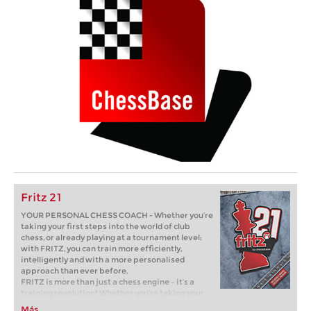
Fritz 21
YOUR PERSONAL CHESS COACH - Whether you’re
taking your first steps into the world of club
chess, or already playing at a tournament level:
with FRITZ, you can train more efficiently,
intelligently and with a more personalised
approach than ever before.
FRITZ is more than just a chess engine – it’s a
training revolution! Whether you’re taking your
first steps into the world of club chess, or already
Más...