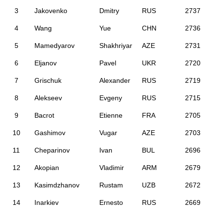
3
Jakovenko
Dmitry
RUS
2737
4
Wang
Yue
CHN
2736
5
Mamedyarov
Shakhriyar
AZE
2731
6
Eljanov
Pavel
UKR
2720
7
Grischuk
Alexander
RUS
2719
8
Alekseev
Evgeny
RUS
2715
9
Bacrot
Etienne
FRA
2705
10
Gashimov
Vugar
AZE
2703
11
Cheparinov
Ivan
BUL
2696
12
Akopian
Vladimir
ARM
2679
13
Kasimdzhanov
Rustam
UZB
2672
14
Inarkiev
Ernesto
RUS
2669