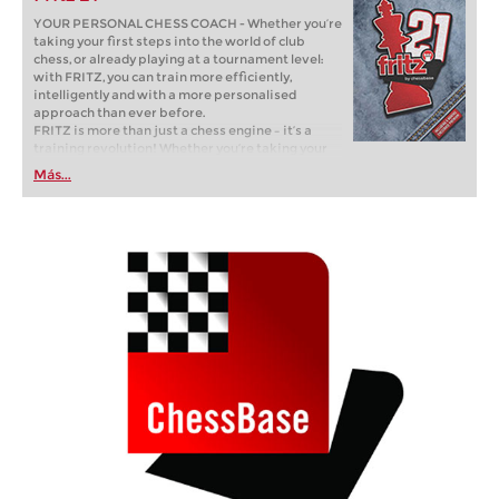
YOUR PERSONAL CHESS COACH - Whether you’re
taking your first steps into the world of club
chess, or already playing at a tournament level:
with FRITZ, you can train more efficiently,
intelligently and with a more personalised
approach than ever before.
FRITZ is more than just a chess engine – it’s a
training revolution! Whether you’re taking your
first steps into the world of club chess, or already
Más...
playing at a tournament level: with FRITZ, you can
train more efficiently, intelligently and with a
more personalised approach than ever before.