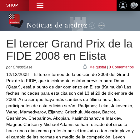
SHOP
TOGGLE
NAVIGATION
Noticias de ajedrez
El tercer Grand Prix de la
FIDE 2008 en Elista
por ChessBase
Me gusta!
|
0 Comentarios
12/12/2008 – El tercer torneo de la edición de 2008 del Grand
Prix de la FIDE, que inicialmente estaba prevista para Doha
(Qatar), está a punto de dar comienzo en Elista (Kalmukia) Las
fechas indicadas para esta cita son del 13 al 29 de diciembre de
2008. A no ser que haya más cambios de última hora, los
participantes de esta edición serán: Radjabov, Leko, Jakovenko,
Wang, Mamedyarov, Eljanov, Grischuk, Alexeev, Bacrot,
Gashimov, Cheparinov, Akopian, Kasimdzhanov e Inarkiev.
Magnus Carlsen y Michael Adams se han retirado del circuito
hace unos días como protesta por el traslado a tan corto plazo y
el cambio de las normas en medio de la competición. Levon