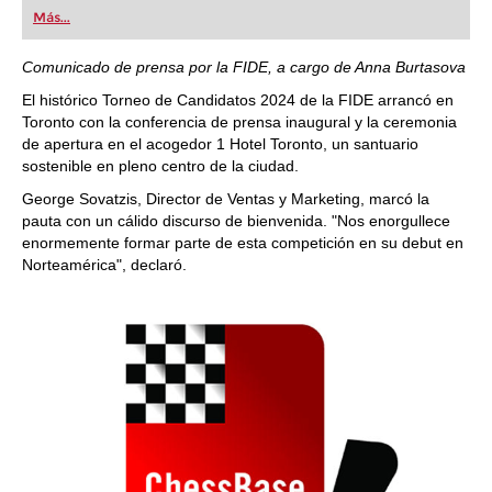
first steps into the world of club chess, or already
Más...
playing at a tournament level: with FRITZ, you can
train more efficiently, intelligently and with a
more personalised approach than ever before.
Comunicado de prensa por la FIDE, a cargo de Anna Burtasova
El histórico Torneo de Candidatos 2024 de la FIDE arrancó en
Toronto con la conferencia de prensa inaugural y la ceremonia
de apertura en el acogedor 1 Hotel Toronto, un santuario
sostenible en pleno centro de la ciudad.
George Sovatzis, Director de Ventas y Marketing, marcó la
pauta con un cálido discurso de bienvenida. "Nos enorgullece
enormemente formar parte de esta competición en su debut en
Norteamérica", declaró.