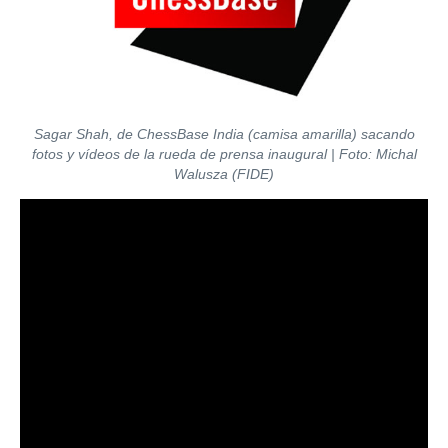
Sagar Shah, de ChessBase India (camisa amarilla) sacando
fotos y vídeos de la rueda de prensa inaugural | Foto: Michal
Walusza (FIDE)