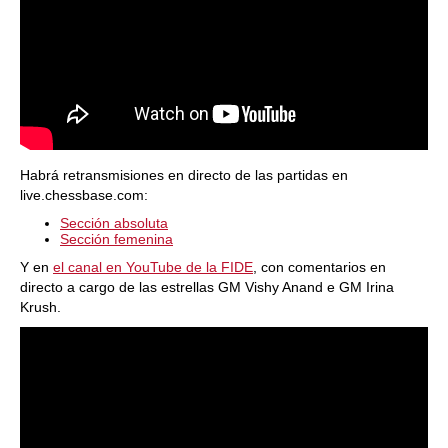
Habrá retransmisiones en directo de las partidas en
live.chessbase.com:
Sección absoluta
Sección femenina
Y en
el canal en YouTube de la FIDE
, con comentarios en
directo a cargo de las estrellas GM Vishy Anand e GM Irina
Krush.