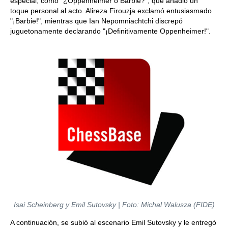
especial, como "¿Oppenheimer o Barbie?", que añadió un
toque personal al acto. Alireza Firouzja exclamó entusiasmado
"¡Barbie!", mientras que Ian Nepomniachtchi discrepó
juguetonamente declarando "¡Definitivamente Oppenheimer!".
Isai Scheinberg y Emil Sutovsky | Foto: Michal Walusza (FIDE)
A continuación, se subió al escenario Emil Sutovsky y le entregó