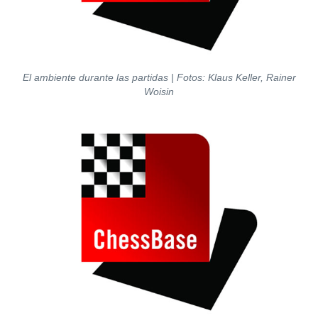
El ambiente durante las partidas | Fotos: Klaus Keller, Rainer
Woisin