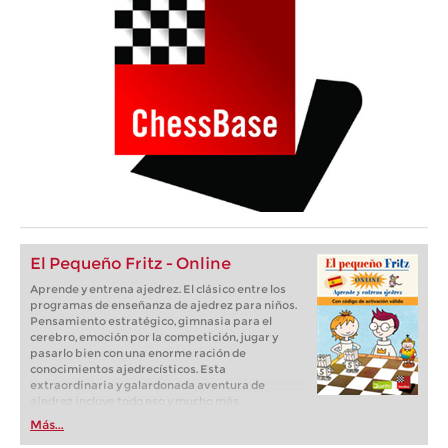
El Pequeño Fritz - Online
Aprende y entrena ajedrez. El clásico entre los
programas de enseñanza de ajedrez para niños.
Pensamiento estratégico, gimnasia para el
cerebro, emoción por la competición, jugar y
pasarlo bien con una enorme ración de
conocimientos ajedrecísticos. Esta
extraordinaria y galardonada aventura de
ajedrez incluye todo eso y mucho más.
Más...