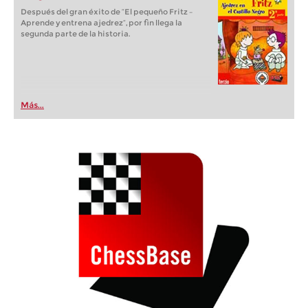
Después del gran éxito de “El pequeño Fritz –
Aprende y entrena ajedrez“, por fin llega la
segunda parte de la historia.
Más...