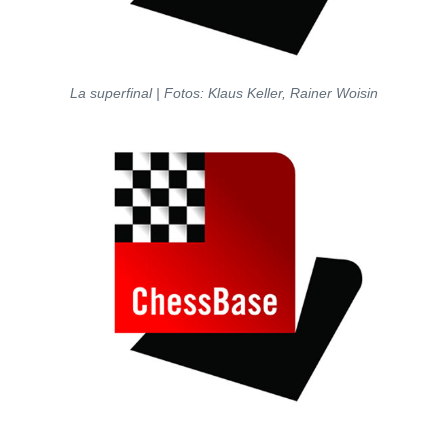
La superfinal | Fotos: Klaus Keller, Rainer Woisin