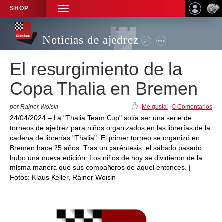
SHOP
TOGGLE
NAVIGATION
Noticias de ajedrez
El resurgimiento de la
Copa Thalia en Bremen
por Rainer Woisin
Me gusta!
|
0 Comentarios
24/04/2024 – La "Thalia Team Cup" solía ser una serie de
torneos de ajedrez para niños organizados en las librerías de la
cadena de librerías "Thalia". El primer torneo se organizó en
Bremen hace 25 años. Tras un paréntesis, el sábado pasado
hubo una nueva edición. Los niños de hoy se divirtieron de la
misma manera que sus compañeros de aquel entonces. |
Fotos: Klaus Keller, Rainer Woisin