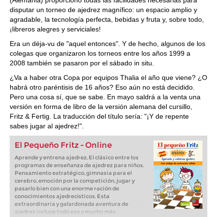
(Alemania) proporcionó todas las facilidades necesarias para
disputar un torneo de ajedrez magnífico: un espacio amplio y
agradable, la tecnología perfecta, bebidas y fruta y, sobre todo,
¡libreros alegres y serviciales!
Era un déja-vu de "aquel entonces". Y de hecho, algunos de los
colegas que organizaron los torneos entre los años 1999 a
2008 también se pasaron por el sábado in situ.
¿Va a haber otra Copa por equipos Thalia el año que viene? ¿O
habrá otro paréntisis de 16 años? Eso aún no está decidido.
Pero una cosa sí, que se sabe. En mayo saldrá a la venta una
versión en forma de libro de la versión alemana del cursillo,
Fritz & Fertig. La traducción del título sería: "¡Y de repente
sabes jugar al ajedrez!".
El Pequeño Fritz - Online
Aprende y entrena ajedrez. El clásico entre los
programas de enseñanza de ajedrez para niños.
Pensamiento estratégico, gimnasia para el
cerebro, emoción por la competición, jugar y
pasarlo bien con una enorme ración de
conocimientos ajedrecísticos. Esta
extraordinaria y galardonada aventura de
ajedrez incluye todo eso y mucho más.