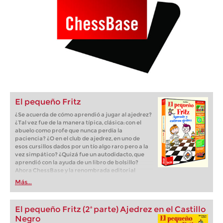
El pequeño Fritz
¿Se acuerda de cómo aprendió a jugar al ajedrez?
¿Tal vez fue de la manera típica, clásica: con el
abuelo como profe que nunca perdía la
paciencia? ¿O en el club de ajedrez, en uno de
esos cursillos dados por un tío algo raro pero a la
vez simpático? ¿Quizá fue un autodidacto, que
aprendió con la ayuda de un libro de bolsillo?
Ahora ChessBase y la renombrada editorial
alemana Terzio, especializada en software para
Más...
niños, acaban de publicar un programa
interactivo de enseñanza para aprender y
entrenar ajedrez.
El pequeño Fritz (2ª parte) Ajedrez en el Castillo
Negro