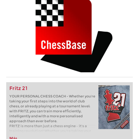
Fritz 21
YOUR PERSONAL CHESS COACH - Whether you’re
taking your first steps into the world of club
chess, or already playing at a tournament level:
with FRITZ, you can train more efficiently,
intelligently and with a more personalised
approach than ever before.
FRITZ is more than just a chess engine – it’s a
training revolution! Whether you’re taking your
first steps into the world of club chess, or already
Más...