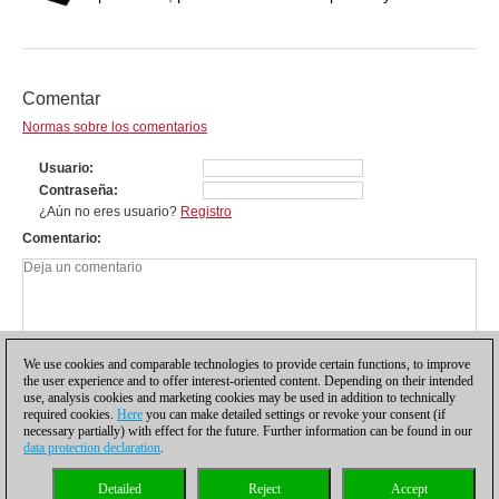
Comentar
Normas sobre los comentarios
Usuario
Contraseña
¿Aún no eres usuario?
Registro
Comentario
We use cookies and comparable technologies to provide certain functions, to improve
the user experience and to offer interest-oriented content. Depending on their intended
use, analysis cookies and marketing cookies may be used in addition to technically
required cookies.
Here
you can make detailed settings or revoke your consent (if
necessary partially) with effect for the future. Further information can be found in our
data protection declaration
.
Política de privacidad
|
Pie de imprenta
|
Para contactar
|
Cookies Management
|
Detailed
Reject
Accept