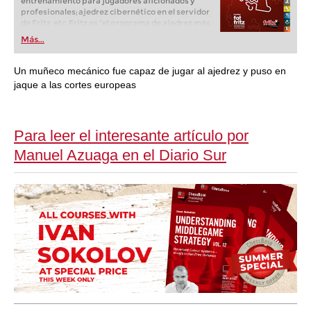
entrenamiento para jugadores aficionados y
profesionales; ajedrez cibernético en el servidor
de Fritz, etc. Fritz es “el programa de ajedrez más
popular de Alemania” (Der Spiegel) y ofrece todo
Más...
lo que necesita el ajedrecista. La novedad más
espectacular: Fritz 17 incluye el módulo basado
en una red neuronal de inteligencia artificial, "Fat
Un muñeco mecánico fue capaz de jugar al ajedrez y puso en
Fritz".
jaque a las cortes europeas
Para leer el interesante artículo por
Manuel Azuaga en el Diario Sur