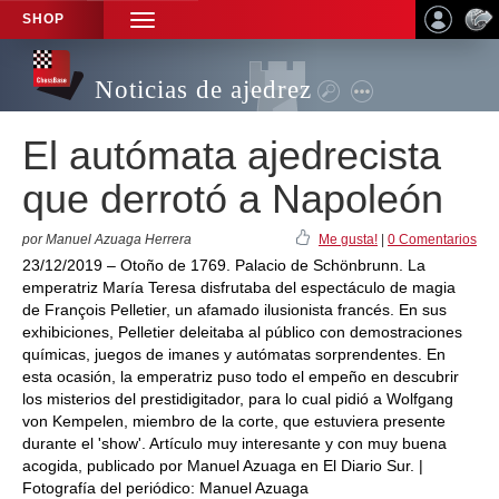
SHOP
TOGGLE
NAVIGATION
Noticias de ajedrez
El autómata ajedrecista
que derrotó a Napoleón
por Manuel Azuaga Herrera
Me gusta!
|
0 Comentarios
23/12/2019 – Otoño de 1769. Palacio de Schönbrunn. La
emperatriz María Teresa disfrutaba del espectáculo de magia
de François Pelletier, un afamado ilusionista francés. En sus
exhibiciones, Pelletier deleitaba al público con demostraciones
químicas, juegos de imanes y autómatas sorprendentes. En
esta ocasión, la emperatriz puso todo el empeño en descubrir
los misterios del prestidigitador, para lo cual pidió a Wolfgang
von Kempelen, miembro de la corte, que estuviera presente
durante el 'show'. Artículo muy interesante y con muy buena
acogida, publicado por Manuel Azuaga en El Diario Sur. |
Fotografía del periódico: Manuel Azuaga