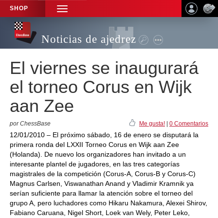
SHOP
TOGGLE
NAVIGATION
Noticias de ajedrez
El viernes se inaugurará
el torneo Corus en Wijk
aan Zee
por ChessBase
Me gusta!
|
0 Comentarios
12/01/2010 – El próximo sábado, 16 de enero se disputará la
primera ronda del LXXII Torneo Corus en Wijk aan Zee
(Holanda). De nuevo los organizadores han invitado a un
interesante plantel de jugadores, en las tres categorías
magistrales de la competición (Corus-A, Corus-B y Corus-C)
Magnus Carlsen, Viswanathan Anand y Vladimir Kramnik ya
serían suficiente para llamar la atención sobre el torneo del
grupo A, pero luchadores como Hikaru Nakamura, Alexei Shirov,
Fabiano Caruana, Nigel Short, Loek van Wely, Peter Leko,