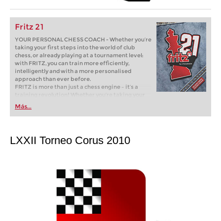
Fritz 21
YOUR PERSONAL CHESS COACH - Whether you’re
taking your first steps into the world of club
chess, or already playing at a tournament level:
with FRITZ, you can train more efficiently,
intelligently and with a more personalised
approach than ever before.
FRITZ is more than just a chess engine – it’s a
training revolution! Whether you’re taking your
first steps into the world of club chess, or already
Más...
playing at a tournament level: with FRITZ, you can
train more efficiently, intelligently and with a
more personalised approach than ever before.
LXXII Torneo Corus 2010