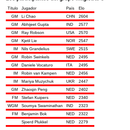
Título
Jugador
País
Elo
GM
Li Chao
CHN
2604
GM
Abhijeet Gupta
IND
2577
GM
Ray Robson
USA
2570
GM
Kjetil Lie
NOR
2547
IM
Nils Grandelius
SWE
2515
GM
Robin Swinkels
NED
2495
GM
Daniele Vocaturo
ITA
2495
IM
Robin van Kampen
NED
2456
IM
Mariya Muzychuk
UKR
2447
GM
Zhaoqin Peng
NED
2402
FM
Stefan Kuipers
NED
2340
WGM
Soumya Swaminathan
IND
2323
FM
Benjamin Bok
NED
2322
Sjoerd Plukkel
NED
2279