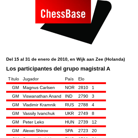
Del 15 al 31 de enero de 2010, en Wijk aan Zee (Holanda)
Los participantes del grupo magistral A
Título
Jugador
País
Elo
GM
Magnus Carlsen
NOR
2810
1
GM
Viswanathan Anand
IND
2790
3
GM
Vladimir Kramnik
RUS
2788
4
GM
Vassily Ivanchuk
UKR
2749
8
GM
Peter Leko
HUN
2739
12
GM
Alexei Shirov
SPA
2723
20