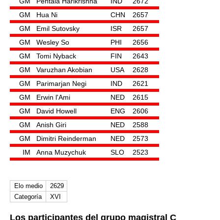
GM
Pentala Harikrishna
IND
2672
GM
Hua Ni
CHN
2657
GM
Emil Sutovsky
ISR
2657
GM
Wesley So
PHI
2656
GM
Tomi Nyback
FIN
2643
GM
Varuzhan Akobian
USA
2628
GM
Parimarjan Negi
IND
2621
GM
Erwin l'Ami
NED
2615
GM
David Howell
ENG
2606
GM
Anish Giri
NED
2588
GM
Dimitri Reinderman
NED
2573
IM
Anna Muzychuk
SLO
2523
Elo medio
2629
Categoría
XVI
Los participantes del grupo magistral C