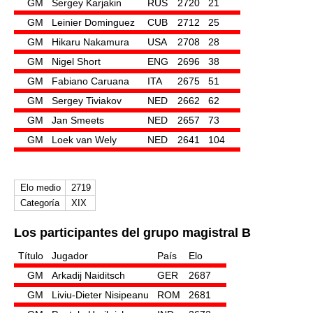
GM
Sergey Karjakin
RUS
2720
21
GM
Leinier Dominguez
CUB
2712
25
GM
Hikaru Nakamura
USA
2708
28
GM
Nigel Short
ENG
2696
38
GM
Fabiano Caruana
ITA
2675
51
GM
Sergey Tiviakov
NED
2662
62
GM
Jan Smeets
NED
2657
73
GM
Loek van Wely
NED
2641
104
Elo medio
2719
Categoría
XIX
Los participantes del grupo magistral B
Título
Jugador
País
Elo
GM
Arkadij Naiditsch
GER
2687
GM
Liviu-Dieter Nisipeanu
ROM
2681