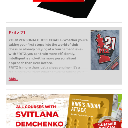
Fritz 21
YOUR PERSONAL CHESS COACH - Whether you’re
taking your first steps into the world of club
chess, or already playing at a tournament level:
with FRITZ, you can train more efficiently,
intelligently and with a more personalised
approach than ever before.
FRITZ is more than just a chess engine – it’s a
training revolution! Whether you’re taking your
first steps into the world of club chess, or already
Más...
playing at a tournament level: with FRITZ, you can
train more efficiently, intelligently and with a
more personalised approach than ever before.