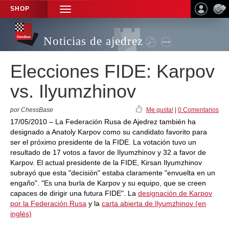
SHOP
TOGGLE
NAVIGATION
Noticias de ajedrez
Elecciones FIDE: Karpov
vs. Ilyumzhinov
por ChessBase
Me gusta!
|
0 Comentarios
17/05/2010 – La Federación Rusa de Ajedrez también ha
designado a Anatoly Karpov como su candidato favorito para
ser el próximo presidente de la FIDE. La votación tuvo un
resultado de 17 votos a favor de Ilyumzhinov y 32 a favor de
Karpov. El actual presidente de la FIDE, Kirsan Ilyumzhinov
subrayó que esta "decisión" estaba claramente "envuelta en un
engaño". "Es una burla de Karpov y su equipo, que se creen
capaces de dirigir una futura FIDE". La
designación de Karpov
por la Federación Rusa
y la
carta abierta de Ilyumzhinov (en
inglés)