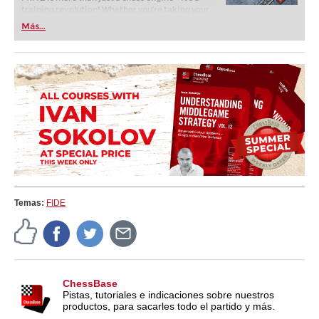
training revolution! Whether you’re taking your
first steps into the world of club chess, or already
Más...
playing at a tournament level: with FRITZ, you can
train more efficiently, intelligently and with a
more personalised approach than ever before.
Temas:
FIDE
ChessBase
Pistas, tutoriales e indicaciones sobre nuestros
productos, para sacarles todo el partido y más.