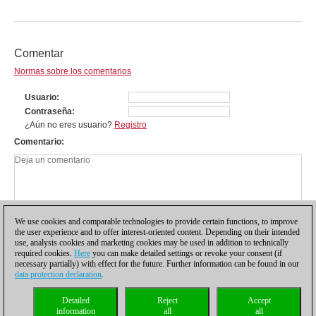
Comentar
Normas sobre los comentarios
Usuario
Contraseña
¿Aún no eres usuario?
Registro
Comentario
We use cookies and comparable technologies to provide certain functions, to improve
the user experience and to offer interest-oriented content. Depending on their intended
use, analysis cookies and marketing cookies may be used in addition to technically
required cookies.
Here
you can make detailed settings or revoke your consent (if
necessary partially) with effect for the future. Further information can be found in our
data protection declaration
.
Política de privacidad
|
Pie de imprenta
|
Para contactar
|
Cookies Management
|
Detailed
Reject
Accept
Licencias
|
Compliance Hotline
|
Inicio
information
all
all