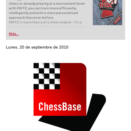
chess, or already playing at a tournament level:
with FRITZ, you can train more efficiently,
intelligently and with a more personalised
approach than ever before.
FRITZ is more than just a chess engine – it’s a
training revolution! Whether you’re taking your
first steps into the world of club chess, or already
Más...
playing at a tournament level: with FRITZ, you can
train more efficiently, intelligently and with a
more personalised approach than ever before.
Lunes, 20 de septiembre de 2010