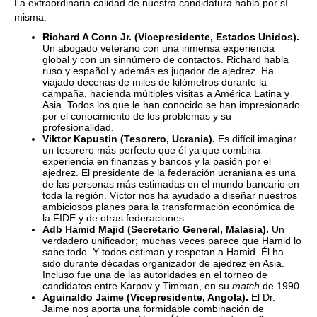
La extraordinaria calidad de nuestra candidatura habla por sí
misma:
Richard A Conn Jr. (Vicepresidente, Estados Unidos).
Un abogado veterano con una inmensa experiencia
global y con un sinnúmero de contactos. Richard habla
ruso y español y además es jugador de ajedrez. Ha
viajado decenas de miles de kilómetros durante la
campaña, hacienda múltiples visitas a América Latina y
Asia. Todos los que le han conocido se han impresionado
por el conocimiento de los problemas y su
profesionalidad.
Viktor Kapustin (Tesorero, Ucrania).
Es difícil imaginar
un tesorero más perfecto que él ya que combina
experiencia en finanzas y bancos y la pasión por el
ajedrez. El presidente de la federación ucraniana es una
de las personas más estimadas en el mundo bancario en
toda la región. Víctor nos ha ayudado a diseñar nuestros
ambiciosos planes para la transformación económica de
la FIDE y de otras federaciones.
Adb Hamid Majid (Secretario General, Malasia).
Un
verdadero unificador; muchas veces parece que Hamid lo
sabe todo. Y todos estiman y respetan a Hamid. Él ha
sido durante décadas organizador de ajedrez en Asia.
Incluso fue una de las autoridades en el torneo de
candidatos entre Karpov y Timman, en su
match
de 1990.
Aguinaldo Jaime (Vicepresidente, Angola).
El Dr.
Jaime nos aporta una formidable combinación de