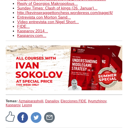
Reply of Georgios Makropolous...
Sunday Times: Clash of kings (26. Januar)...
http://kevinspraggettonchess.wordpress.com/page/4/
Entrevista con Morton Sand...
Vídeo entrevista con Nigel Short...
FIDE...
Kasparov 2014...
Kasparov.com...
Temas:
Azmaiparashvili
,
Danailov
,
Elecciones FIDE
,
Ilyumzhinov
,
Kasparov
,
Leong