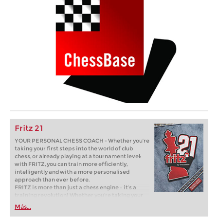
Fritz 21
YOUR PERSONAL CHESS COACH - Whether you’re
taking your first steps into the world of club
chess, or already playing at a tournament level:
with FRITZ, you can train more efficiently,
intelligently and with a more personalised
approach than ever before.
FRITZ is more than just a chess engine – it’s a
training revolution! Whether you’re taking your
first steps into the world of club chess, or already
Más...
playing at a tournament level: with FRITZ, you can