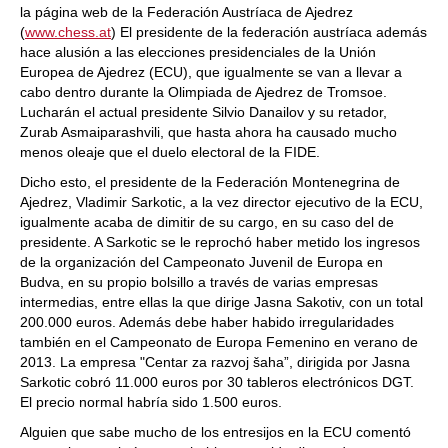
la página web de la Federación Austríaca de Ajedrez
(
www.chess.at
) El presidente de la federación austríaca además
hace alusión a las elecciones presidenciales de la Unión
Europea de Ajedrez (ECU), que igualmente se van a llevar a
cabo dentro durante la Olimpiada de Ajedrez de Tromsoe.
Lucharán el actual presidente Silvio Danailov y su retador,
Zurab Asmaiparashvili, que hasta ahora ha causado mucho
menos oleaje que el duelo electoral de la FIDE.
Dicho esto, el presidente de la Federación Montenegrina de
Ajedrez, Vladimir Sarkotic, a la vez director ejecutivo de la ECU,
igualmente acaba de dimitir de su cargo, en su caso del de
presidente. A Sarkotic se le reprochó haber metido los ingresos
de la organización del Campeonato Juvenil de Europa en
Budva, en su propio bolsillo a través de varias empresas
intermedias, entre ellas la que dirige Jasna Sakotiv, con un total
200.000 euros. Además debe haber habido irregularidades
también en el Campeonato de Europa Femenino en verano de
2013. La empresa "Centar za razvoj šaha”, dirigida por Jasna
Sarkotic cobró 11.000 euros por 30 tableros electrónicos DGT.
El precio normal habría sido 1.500 euros.
Alguien que sabe mucho de los entresijos en la ECU comentó