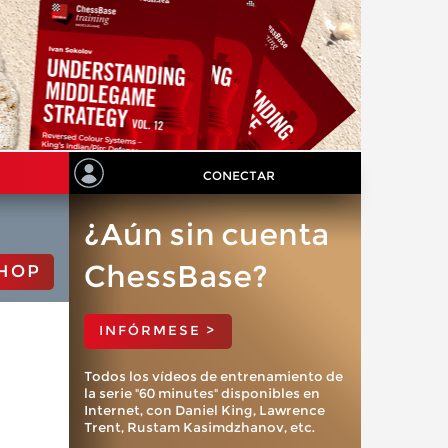
CONECTAR
¿Aún sin cuenta
ChessBase?
HOP
INFÓRMESE >
Todos los vídeos de entrenamiento de
la serie "60 minutes" disponibles en
Internet, con Daniel King, Lawrence
Trent, Rustam Kasimdzhanov, etc.