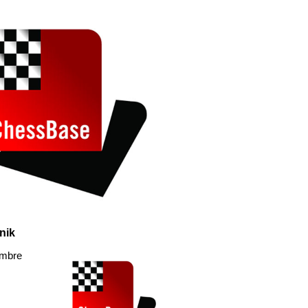
nik
embre