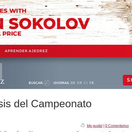
APRENDER AJEDREZ
ez
S
BUSCAR:
IDIOMAS:
DE
EN
ES
FR
risis del Campeonato
Me gusta!
|
0 Comentarios