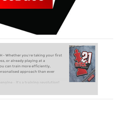
Whether you’re taking your first
ss, or already playing at a
ou can train more efficiently,
personalised approach than ever
engine – it’s a training revolution!
t steps into the world of club chess,
ent level: with FRITZ, you can train
 and with a more personalised