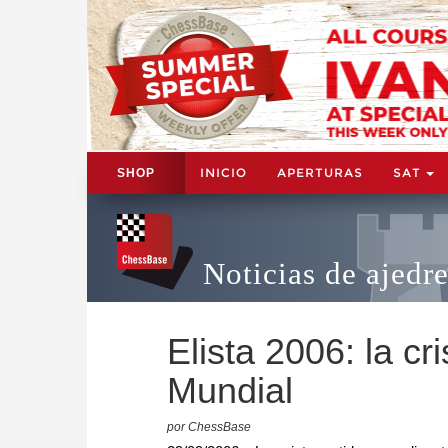
INICIO
APERTURAS
SAT
SHOP
Noticias de ajedr
Elista 2006: la c
Mundial
por ChessBase