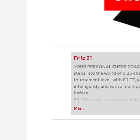
Fritz 21
YOUR PERSONAL CHESS COACH - 
steps into the world of club che
tournament level: with FRITZ, y
intelligently and with a more 
before.
FRITZ is more than just a chess 
Whether you’re taking your firs
Más...
or already playing at a tournam
more efficiently, intelligently
approach than ever before.