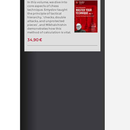
In this volume, we dive into
core aspects of chess
technique. Smyslov taught
the principle of tactical
hierarchy, “checks, double
attacks, and unprotected
pieces”, and Mikhalchishin
demonstrates how this
method of calculation is vital.
34,90 €