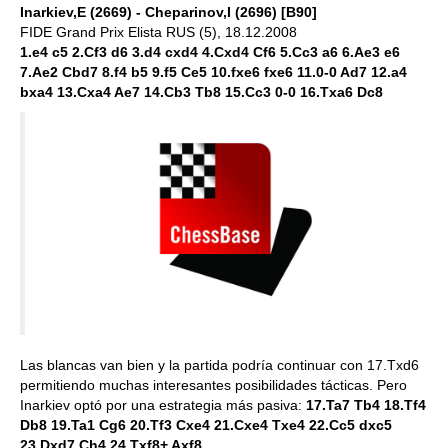
Inarkiev,E (2669) - Cheparinov,I (2696) [B90]
FIDE Grand Prix Elista RUS (5), 18.12.2008
1.e4 c5 2.Cf3 d6 3.d4 cxd4 4.Cxd4 Cf6 5.Cc3 a6 6.Ae3 e6
7.Ae2 Cbd7 8.f4 b5 9.f5 Ce5 10.fxe6 fxe6 11.0-0 Ad7 12.a4
bxa4 13.Cxa4 Ae7 14.Cb3 Tb8 15.Cc3 0-0 16.Txa6 Dc8
Las blancas van bien y la partida podría continuar con 17.Txd6
permitiendo muchas interesantes posibilidades tácticas. Pero
Inarkiev optó por una estrategia más pasiva:
17.Ta7 Tb4 18.Tf4
Db8 19.Ta1 Cg6 20.Tf3 Cxe4 21.Cxe4 Txe4 22.Cc5 dxc5
23.Dxd7 Ch4 24.Txf8+ Axf8