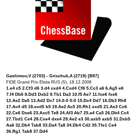
Gashimov,V (2703) - Grischuk,A (2719) [B97]
FIDE Grand Prix Elista RUS (5), 18.12.2008
1.e4 c5 2.Cf3 d6 3.d4 cxd4 4.Cxd4 Cf6 5.Cc3 a6 6.Ag5 e6
7.f4 Db6 8.Dd3 Dxb2 9.Tb1 Da3 10.f5 Ae7 11.fxe6 fxe6
12.Ae2 Da5 13.Ad2 Dc7 14.0-0 0-0 15.Dc4 Dd7 16.Db3 Rh8
17.Ac4 d5 18.exd5 b5 19.Ae2 Ac5 20.Rh1 exd5 21.Ae3 Cc6
22.Ce6 Dxe6 23.Axc5 Te8 24.Af3 Ab7 25.a4 Ca5 26.Db4 Cc4
27.Tbd1 Ce4 28.Cxe4 dxe4 29.Ae2 e3 30.axb5 axb5 31.Dxb5
Aa6 32.Db4 Tab8 33.Da4 Ta8 34.Db4 Cd2 35.Tfe1 Ce4
36.Rg1 Tab8 37.Dd4