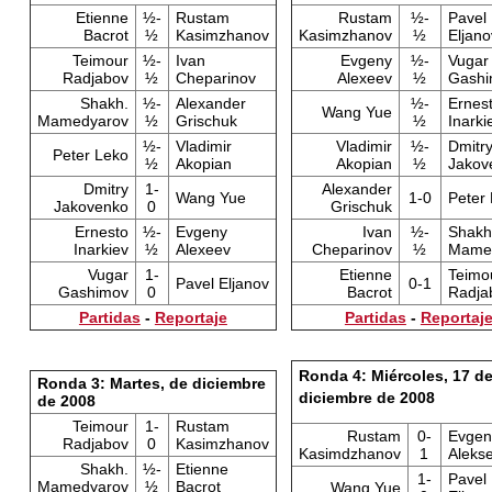
Etienne
½-
Rustam
Rustam
½-
Pavel
Bacrot
½
Kasimzhanov
Kasimzhanov
½
Eljano
Teimour
½-
Ivan
Evgeny
½-
Vugar
Radjabov
½
Cheparinov
Alexeev
½
Gashi
Shakh.
½-
Alexander
½-
Ernes
Wang Yue
Mamedyarov
½
Grischuk
½
Inarki
½-
Vladimir
Vladimir
½-
Dmitr
Peter Leko
½
Akopian
Akopian
½
Jakov
Dmitry
1-
Alexander
Wang Yue
1-0
Peter
Jakovenko
0
Grischuk
Ernesto
½-
Evgeny
Ivan
½-
Shakh
Inarkiev
½
Alexeev
Cheparinov
½
Mame
Vugar
1-
Etienne
Teimo
Pavel Eljanov
0-1
Gashimov
0
Bacrot
Radja
Partidas
-
Reportaje
Partidas
-
Reportaj
Ronda 4: Miércoles, 17 d
Ronda 3: Martes, de diciembre
diciembre de 2008
de 2008
Teimour
1-
Rustam
Rustam
0-
Evgen
Radjabov
0
Kasimzhanov
Kasimdzhanov
1
Aleks
Shakh.
½-
Etienne
1-
Pavel
Mamedyarov
½
Bacrot
Wang Yue