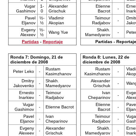
Vugar
1-
Alexander
Etienne
Erne
-
Gashimov
0
Grischuk
Bacrot
Inark
Pavel
½-
Vladimir
Teimour
Dmit
-
Eljanov
½
Akopian
Radjabov
Jako
Evgeny
½-
Shakh.
Wang Yue
-
Pete
Alexeev
½
Mamedyarov
Partidas
-
Reportaje
Partidas - Reportaj
Ronda 7: Domingo, 21 de
Ronda 8: Lunes, 22 de
diciembre de 2008
diciembre de 2008
Rustam
Rustam
Vladi
Peter Leko
-
-
Kasimzhanov
Kasimzhanov
Akop
Dmitry
Shakh.
Alexander
-
-
Wang
Jakovenko
Mamedyarov
Grischuk
Ernesto
Teimour
Ivan
Evge
-
-
Inarkiev
Radjabov
Cheparinov
Alex
Vugar
Etienne
Pave
-
Etienne Bacrot
-
Gashimov
Bacrot
Elja
Pavel
Ivan
Teimour
Vuga
-
-
Eljanov
Cheparinov
Radjabov
Gash
Evgeny
Alexander
Shakh.
Erne
-
-
Alexeev
Grischuk
Mamedyarov
Inark