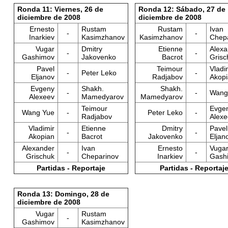
Ronda 11: Viernes, 26 de
Ronda 12: Sábado, 27 de
diciembre de 2008
diciembre de 2008
Ernesto
Rustam
Rustam
Ivan
-
-
Inarkiev
Kasimzhanov
Kasimzhanov
Chep
Vugar
Dmitry
Etienne
Alexa
-
-
Gashimov
Jakovenko
Bacrot
Grisc
Pavel
Teimour
Vladi
-
Peter Leko
-
Eljanov
Radjabov
Akop
Evgeny
Shakh.
Shakh.
-
-
Wang
Alexeev
Mamedyarov
Mamedyarov
Teimour
Evge
Wang Yue
-
Peter Leko
-
Radjabov
Alexe
Vladimir
Etienne
Dmitry
Pavel
-
-
Akopian
Bacrot
Jakovenko
Eljan
Alexander
Ivan
Ernesto
Vuga
-
-
Grischuk
Cheparinov
Inarkiev
Gash
Partidas - Reportaje
Partidas - Reportaj
Ronda 13: Domingo, 28 de
diciembre de 2008
Vugar
Rustam
-
Gashimov
Kasimzhanov