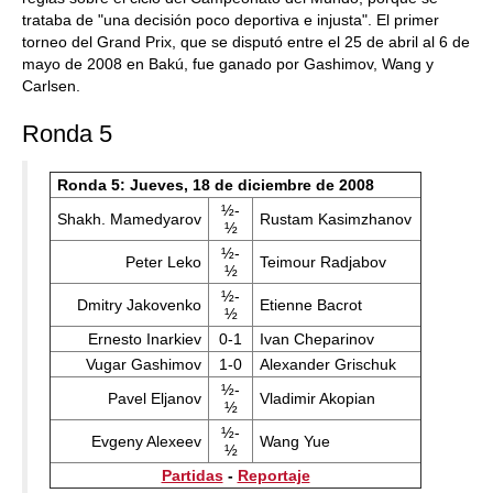
trataba de "una decisión poco deportiva e injusta". El primer
torneo del Grand Prix, que se disputó entre el 25 de abril al 6 de
mayo de 2008 en Bakú, fue ganado por Gashimov, Wang y
Carlsen.
Ronda 5
Ronda 5: Jueves, 18 de diciembre de 2008
½-
Shakh. Mamedyarov
Rustam Kasimzhanov
½
½-
Peter Leko
Teimour Radjabov
½
½-
Dmitry Jakovenko
Etienne Bacrot
½
Ernesto Inarkiev
0-1
Ivan Cheparinov
Vugar Gashimov
1-0
Alexander Grischuk
½-
Pavel Eljanov
Vladimir Akopian
½
½-
Evgeny Alexeev
Wang Yue
½
Partidas
-
Reportaje