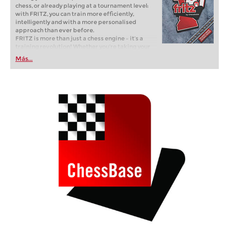
chess, or already playing at a tournament level:
with FRITZ, you can train more efficiently,
intelligently and with a more personalised
approach than ever before.
FRITZ is more than just a chess engine – it’s a
training revolution! Whether you’re taking your
first steps into the world of club chess, or already
Más...
playing at a tournament level: with FRITZ, you can
train more efficiently, intelligently and with a
more personalised approach than ever before.