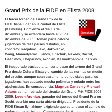
Grand Prix de la FIDE en Elista 2008
El tercer torneo del Grand Prix de la
FIDE tiene lugar en la ciudad de Elista
(Kalmukia). Comienza el día 13 de
diciembre y se extenderá hasta el 29 de
diciembre de 2009. Toman parte catorce
jugadores de diez países distintos, en
concreto: Radjabov, Leko, Jakovenko,
Wang, Mamedyarov, Eljanov, Grischuk, Alexeev, Bacrot,
Gashimov, Cheparinov, Akopian, Kasimdzhanov e Inarkiev.
El inesperado traslado a tan corto plazo del torneo del Grand
Prix desde Doha a Elista y el cambio de las normas en medio
del circuito, aunque sean claramente perjudiciales para los
jugadores, han causado mucha polémica y enfado entre los
ajedrecistas. En consecuencia,
Magnus Carlsen
y
Michael
Adams
se han retirado del circuito del Grand Prix FIDE 2008-
2009.
Levon Aronian
, ganador del torneo del Grand Prix en
Sochi, escribió una carta abierta dirigida al Presidente de la
FIDE Kirsan Ilymzhinov, exigiendo que se anulase el cambio de
reglas sobre el ciclo del Campeonato del Mundo, porque se