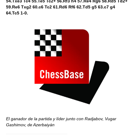
54.Txe3 Tc4 55.Te5 Tc2+ 56.Rf3 h4 57.Re4 Rg6 58.Rd5 Td2+
59.Re6 Txg2 60.c6 Tc2 61.Rd6 Rf6 62.Td5 g5 63.c7 g4
64.Tc5 1-0.
El ganador de la partida y líder junto con Radjabov, Vugar
Gashimov, de Azerbaiyán