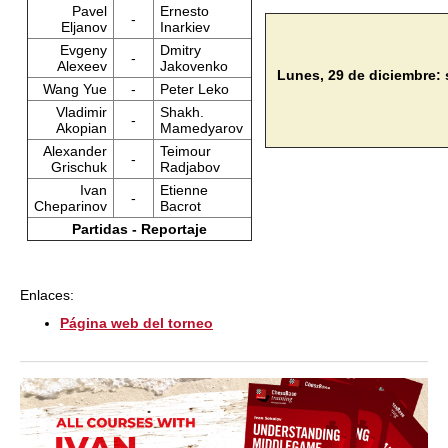
Pavel
Ernesto
-
Eljanov
Inarkiev
Evgeny
Dmitry
-
Alexeev
Jakovenko
Lunes, 29 de diciembre: 
Wang Yue
-
Peter Leko
Vladimir
Shakh.
-
Akopian
Mamedyarov
Alexander
Teimour
-
Grischuk
Radjabov
Ivan
Etienne
-
Cheparinov
Bacrot
Partidas - Reportaje
Enlaces:
Página web del torneo