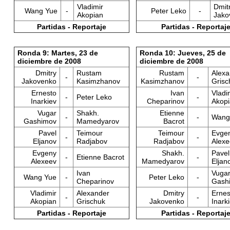
Vladimir
Dmit
Wang Yue
-
Peter Leko
-
Akopian
Jako
Partidas - Reportaje
Partidas - Reportaj
Ronda 9: Martes, 23 de
Ronda 10: Jueves, 25 de
diciembre de 2008
diciembre de 2008
Dmitry
Rustam
Rustam
Alexa
-
-
Jakovenko
Kasimzhanov
Kasimzhanov
Grisc
Ernesto
Ivan
Vladi
-
Peter Leko
-
Inarkiev
Cheparinov
Akop
Vugar
Shakh.
Etienne
-
-
Wang
Gashimov
Mamedyarov
Bacrot
Pavel
Teimour
Teimour
Evge
-
-
Eljanov
Radjabov
Radjabov
Alexe
Evgeny
Shakh.
Pavel
-
Etienne Bacrot
-
Alexeev
Mamedyarov
Eljan
Ivan
Vuga
Wang Yue
-
Peter Leko
-
Cheparinov
Gash
Vladimir
Alexander
Dmitry
Ernes
-
-
Akopian
Grischuk
Jakovenko
Inark
Partidas - Reportaje
Partidas - Reportaj