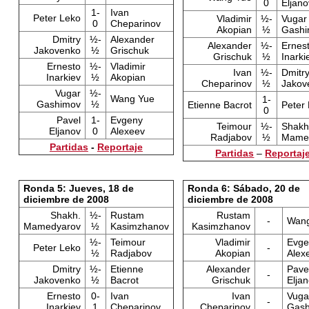
0
Eljano
1-
Ivan
Peter Leko
Vladimir
½-
Vugar
0
Cheparinov
Akopian
½
Gashi
Dmitry
½-
Alexander
Alexander
½-
Ernes
Jakovenko
½
Grischuk
Grischuk
½
Inarki
Ernesto
½-
Vladimir
Ivan
½-
Dmitr
Inarkiev
½
Akopian
Cheparinov
½
Jakov
Vugar
½-
Wang Yue
1-
Gashimov
½
Etienne Bacrot
Peter
0
Pavel
1-
Evgeny
Teimour
½-
Shakh
Eljanov
0
Alexeev
Radjabov
½
Mame
Partidas
-
Reportaje
Partidas
–
Reportaj
Ronda 5: Jueves, 18 de
Ronda 6: Sábado, 20 de
diciembre de 2008
diciembre de 2008
Shakh.
½-
Rustam
Rustam
-
Wang
Mamedyarov
½
Kasimzhanov
Kasimzhanov
½-
Teimour
Vladimir
Evge
Peter Leko
-
½
Radjabov
Akopian
Alex
Dmitry
½-
Etienne
Alexander
Pave
-
Jakovenko
½
Bacrot
Grischuk
Elja
Ernesto
0-
Ivan
Ivan
Vuga
-
Inarkiev
1
Cheparinov
Cheparinov
Gash