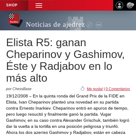
SHOP
TOGGLE
NAVIGATION
Noticias de ajedrez
Elista R5: ganan
Cheparinov y Gashimov,
Éste y Radjabov en lo
más alto
por ChessBase
Me gusta!
|
0 Comentarios
19/12/2008 – En la quinta ronda del Grand Prix de la FIDE en
Elista, Ivan Cheparinov planteó una novedad en su partida
contra Ernesto Inarkiev. Cheparinov entró en apuros de tiempo,
pero luego resucitó y finalmente ganó la partida. Vugar
Gashimov, en su caso contra Alexander Grischuk, también logró
dar la vuelta a la tortilla en una posición peligrosa y triunfó.
Ahora los dos azeríes Gashimov y Radjabov, están en cabeza