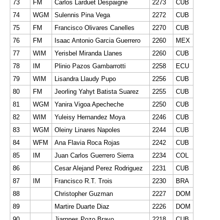
73
FM
Carlos Larduet Despaigne
2273
CUB
74
WGM
Sulennis Pina Vega
2272
CUB
75
FM
Francisco Olivares Canelles
2270
CUB
76
FM
Isaac Antonio Garcia Guerrero
2260
MEX
77
WIM
Yerisbel Miranda Llanes
2260
CUB
78
IM
Plinio Pazos Gambarrotti
2258
ECU
79
WIM
Lisandra Llaudy Pupo
2256
CUB
80
FM
Jeorling Yahyt Batista Suarez
2255
CUB
81
WGM
Yanira Vigoa Apecheche
2250
CUB
82
WIM
Yuleisy Hernandez Moya
2246
CUB
83
WGM
Oleiny Linares Napoles
2244
CUB
84
WFM
Ana Flavia Roca Rojas
2242
CUB
85
IM
Juan Carlos Guerrero Sierra
2234
COL
86
Cesar Alejand Perez Rodriguez
2231
CUB
87
IM
Francisco R.T. Trois
2230
BRA
88
Christopher Guzman
2227
DOM
89
Martire Duarte Diaz
2226
DOM
90
Jiarnnes Pozo Bravo
2218
CUB