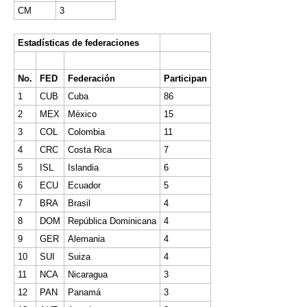
CM
3
Estadísticas de federaciones
No.
FED
Federación
Participan
1
CUB
Cuba
86
2
MEX
México
15
3
COL
Colombia
11
4
CRC
Costa Rica
7
5
ISL
Islandia
6
6
ECU
Ecuador
5
7
BRA
Brasil
4
8
DOM
República Dominicana
4
9
GER
Alemania
4
10
SUI
Suiza
4
11
NCA
Nicaragua
3
12
PAN
Panamá
3