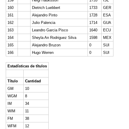
159
Helgi Hauksson
1735
ISL
160
Dietrich Luebbert
1733
GER
161
Alejandro Pinto
1728
ESA
162
Julio Palencia
1714
GUA
163
Leandro Garcia Pisco
1640
ECU
164
Sheyla An Rodriguez Silva
1598
MEX
165
Alejandro Bruzon
0
SUI
166
Hugo Werren
0
SUI
Estadísticas de títulos
Título
Cantidad
GM
10
WGM
8
IM
34
WIM
11
FM
38
WFM
12