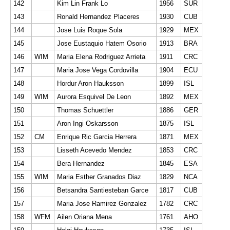
142
Kim Lin Frank Lo
1956
SUR
143
Ronald Hernandez Placeres
1930
CUB
144
Jose Luis Roque Sola
1929
MEX
145
Jose Eustaquio Hatem Osorio
1913
BRA
146
WIM
Maria Elena Rodriguez Arrieta
1911
CRC
147
Maria Jose Vega Cordovilla
1904
ECU
148
Hordur Aron Hauksson
1899
ISL
149
WIM
Aurora Esquivel De Leon
1892
MEX
150
Thomas Schuettler
1886
GER
151
Aron Ingi Oskarsson
1875
ISL
152
CM
Enrique Ric Garcia Herrera
1871
MEX
153
Lisseth Acevedo Mendez
1853
CRC
154
Bera Hernandez
1845
ESA
155
WIM
Maria Esther Granados Diaz
1829
NCA
156
Betsandra Santiesteban Garce
1817
CUB
157
Maria Jose Ramirez Gonzalez
1782
CRC
158
WFM
Ailen Oriana Mena
1761
AHO