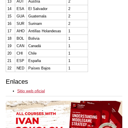
13
AUT
Austria
2
14
ESA
El Salvador
2
15
GUA
Guatemala
2
16
SUR
Surinam
2
17
AHO
Antillas Holandesas
1
18
BOL
Bolivia
1
19
CAN
Canadá
1
20
CHI
Chile
1
21
ESP
España
1
22
NED
Países Bajos
1
Enlaces
Sitio web oficial