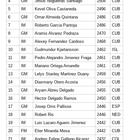
4
GM
Jesus Nogueiras Santiago
2504
CUB
5
IM
Kevel Oliva Castaneda
2496
CUB
6
GM
Omar Almeida Quintana
2486
CUB
7
IM
Roberto Garcia Pantoja
2486
CUB
8
GM
Aramis Alvarez Pedraza
2470
CUB
9
IM
Alexey Fernandez Cardoso
2468
CUB
10
IM
Gudmundur Kjartansson
2462
ISL
11
IM
Pedro Alejandro Jimenez Fraga
2461
CUB
12
IM
Mariano Ortega Amarelle
2461
CUB
13
GM
Lelys Stanley Martinez Duany
2459
CUB
14
IM
Diasmany Otero Acosta
2456
CUB
15
GM
Aryam Abreu Delgado
2455
CUB
16
IM
Hector Delgado Ramos
2450
CUB
17
GM
Josep Oms Pallisse
2446
ESP
18
IM
Robert Ris
2446
NED
19
IM
Luis Lazaro Aguero Jimenez
2442
CUB
20
FM
Elier Miranda Mesa
2442
CUB
21
IM
Andres Felipe Gallego Alcaraz
2432
COL