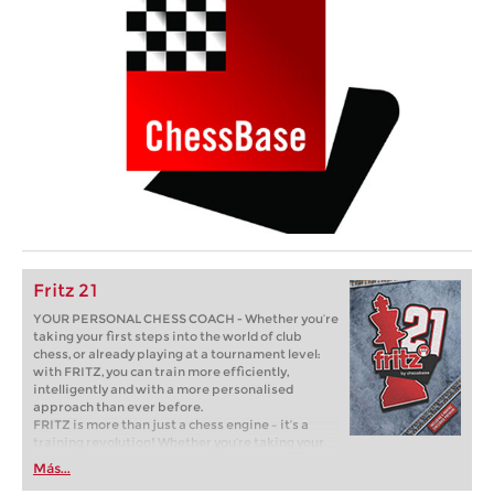
Fritz 21
YOUR PERSONAL CHESS COACH - Whether you’re
taking your first steps into the world of club
chess, or already playing at a tournament level:
with FRITZ, you can train more efficiently,
intelligently and with a more personalised
approach than ever before.
FRITZ is more than just a chess engine – it’s a
training revolution! Whether you’re taking your
first steps into the world of club chess, or already
Más...
playing at a tournament level: with FRITZ, you can