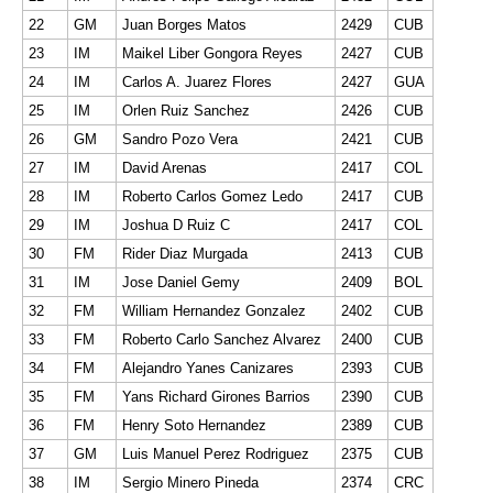
22
GM
Juan Borges Matos
2429
CUB
23
IM
Maikel Liber Gongora Reyes
2427
CUB
24
IM
Carlos A. Juarez Flores
2427
GUA
25
IM
Orlen Ruiz Sanchez
2426
CUB
26
GM
Sandro Pozo Vera
2421
CUB
27
IM
David Arenas
2417
COL
28
IM
Roberto Carlos Gomez Ledo
2417
CUB
29
IM
Joshua D Ruiz C
2417
COL
30
FM
Rider Diaz Murgada
2413
CUB
31
IM
Jose Daniel Gemy
2409
BOL
32
FM
William Hernandez Gonzalez
2402
CUB
33
FM
Roberto Carlo Sanchez Alvarez
2400
CUB
34
FM
Alejandro Yanes Canizares
2393
CUB
35
FM
Yans Richard Girones Barrios
2390
CUB
36
FM
Henry Soto Hernandez
2389
CUB
37
GM
Luis Manuel Perez Rodriguez
2375
CUB
38
IM
Sergio Minero Pineda
2374
CRC