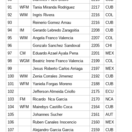
91
WFM
Tania Miranda Rodriguez
2217
CUB
92
WIM
Ingris Rivera
2216
COL
93
Reinerio Gomez Arnau
2216
CUB
94
IM
Gerardo Lebredo Zaragoitia
2208
CUB
95
WIM
Angela Franco Valencia
2207
COL
96
Gonzalo Sanchez Sandoval
2205
CHI
97
CM
Eduardo Azael Ayala Pena
2201
MEX
98
WGM
Beatriz Irene Franco Valencia
2199
COL
99
Jesus Roberto Carlos Arriaga
2197
MEX
100
WIM
Zenia Corrales Jimenez
2192
CUB
101
WFM
Yaniela Forgas Moreno
2188
CUB
102
Jefferson Almeida Criollo
2175
ECU
103
FM
Ricardo Nca Garcia
2170
NCA
104
WFM
Mairebys Castillo Coca
2164
CUB
105
Johannes Sucher
2161
AUT
106
Ruben Canales Inocencio
2160
MEX
107
Alejandro Garcia Garcia
2159
CUB