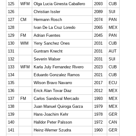
125
WFM
Olga Lucia Ginesta Caballero
2093
CUB
126
Christian Issler
2089
SUI
127
CM
Hermann Rosch
2074
PAN
128
Ivan De La Cruz Loredo
2065
MEX
129
FM
Adrian Fuentes
2045
PAN
130
WIM
Yeny Sanchez Ones
2031
CUB
131
Guntram Knecht
2031
AUT
132
Severin Walser
2031
SUI
133
WFM
Karla July Fernandez Rivero
2023
CUB
134
Eduardo Gonzalez Ramos
2021
CUB
135
Wilson Bravo Navarro
2017
ECU
136
Erick Alan Tovar Diaz
2012
MEX
137
FM
Carlos Sandoval Mercado
1993
MEX
138
Juan Manuel Quiroga Garza
1979
MEX
139
Hans-Joachim Kehr
1978
GER
140
Halldor Peter Palsson
1972
CAN
141
Heinz-Werner Szudra
1960
GER