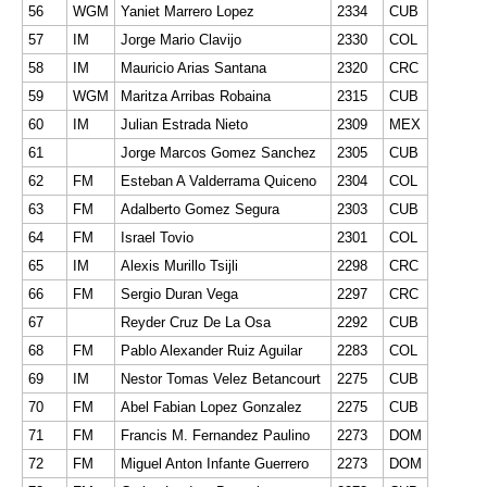
56
WGM
Yaniet Marrero Lopez
2334
CUB
57
IM
Jorge Mario Clavijo
2330
COL
58
IM
Mauricio Arias Santana
2320
CRC
59
WGM
Maritza Arribas Robaina
2315
CUB
60
IM
Julian Estrada Nieto
2309
MEX
61
Jorge Marcos Gomez Sanchez
2305
CUB
62
FM
Esteban A Valderrama Quiceno
2304
COL
63
FM
Adalberto Gomez Segura
2303
CUB
64
FM
Israel Tovio
2301
COL
65
IM
Alexis Murillo Tsijli
2298
CRC
66
FM
Sergio Duran Vega
2297
CRC
67
Reyder Cruz De La Osa
2292
CUB
68
FM
Pablo Alexander Ruiz Aguilar
2283
COL
69
IM
Nestor Tomas Velez Betancourt
2275
CUB
70
FM
Abel Fabian Lopez Gonzalez
2275
CUB
71
FM
Francis M. Fernandez Paulino
2273
DOM
72
FM
Miguel Anton Infante Guerrero
2273
DOM