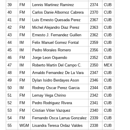
39
FM
Lennis Martinez Ramirez
2374
CUB
40
FM
Carlos Danie Albornoz Cabrera
2370
CUB
41
FM
Luis Ernesto Quesada Perez
2367
CUB
42
FM
Michel Alejandro Diaz Perez
2363
CUB
43
FM
Ernesto J. Fernandez Guillen
2362
CUB
44
IM
Felix Manuel Gomez Fontal
2359
CUB
45
IM
Pedro Morales Romero
2356
CUB
46
FM
Jorge Leon Oquendo
2352
CUB
47
IM
Roberto Martin Del Campo C.
2350
MEX
48
FM
Arnaldo Fernandez De La Vara
2347
CUB
49
FM
Dylan Isidro Berdayes Ason
2346
CUB
50
IM
Rodney Oscar Perez Garcia
2344
CUB
51
FM
Lemay Vega Chirino
2342
CUB
52
FM
Pedro Rodriguez Rivera
2341
CUB
53
FM
Cristian Vitier Vazquez
2340
CUB
54
FM
Fernando Osca Larrua Gonzalez
2339
CUB
55
WGM
Lisandra Teresa Ordaz Valdes
2338
CUB