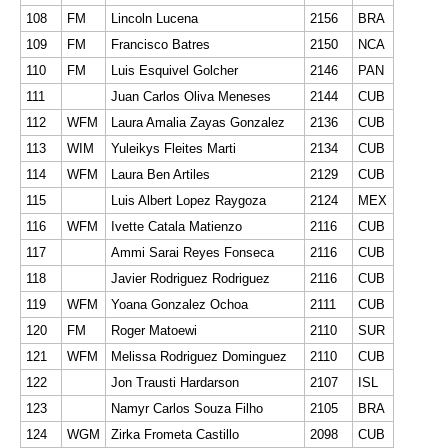
108
FM
Lincoln Lucena
2156
BRA
109
FM
Francisco Batres
2150
NCA
110
FM
Luis Esquivel Golcher
2146
PAN
111
Juan Carlos Oliva Meneses
2144
CUB
112
WFM
Laura Amalia Zayas Gonzalez
2136
CUB
113
WIM
Yuleikys Fleites Marti
2134
CUB
114
WFM
Laura Ben Artiles
2129
CUB
115
Luis Albert Lopez Raygoza
2124
MEX
116
WFM
Ivette Catala Matienzo
2116
CUB
117
Ammi Sarai Reyes Fonseca
2116
CUB
118
Javier Rodriguez Rodriguez
2116
CUB
119
WFM
Yoana Gonzalez Ochoa
2111
CUB
120
FM
Roger Matoewi
2110
SUR
121
WFM
Melissa Rodriguez Dominguez
2110
CUB
122
Jon Trausti Hardarson
2107
ISL
123
Namyr Carlos Souza Filho
2105
BRA
124
WGM
Zirka Frometa Castillo
2098
CUB