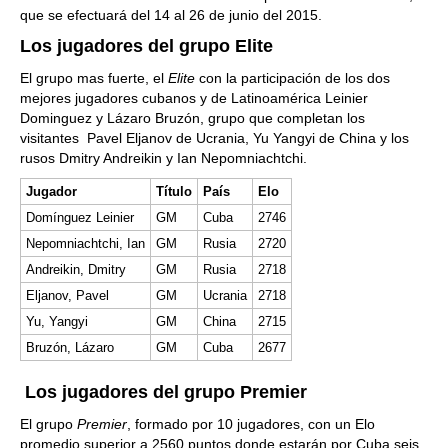
que se efectuará del 14 al 26 de junio del 2015.
Los jugadores del grupo Elite
El grupo mas fuerte, el
Elite
con la participación de los dos
mejores jugadores cubanos y de Latinoamérica Leinier
Dominguez y Lázaro Bruzón, grupo que completan los
visitantes Pavel Eljanov de Ucrania, Yu Yangyi de China y los
rusos Dmitry Andreikin y Ian Nepomniachtchi.
Jugador
Título
País
Elo
Domínguez Leinier
GM
Cuba
2746
Nepomniachtchi, Ian
GM
Rusia
2720
Andreikin, Dmitry
GM
Rusia
2718
Eljanov, Pavel
GM
Ucrania
2718
Yu, Yangyi
GM
China
2715
Bruzón, Lázaro
GM
Cuba
2677
Los jugadores del grupo Premier
El grupo
Premier
, formado por 10 jugadores, con un Elo
promedio superior a 2560 puntos donde estarán por Cuba seis