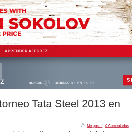
APRENDER AJEDREZ
ez
S
BUSCAR:
IDIOMAS:
DE
EN
ES
FR
 torneo Tata Steel 2013 en
Me gusta!
|
0 Comentarios