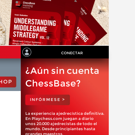
CONECTAR
¿Aún sin cuenta
ChessBase?
HOP
INFÓRMESE >
La experiencia ajedrecística definitiva.
En Playchess.com juegan a diario
unos 20.000 ajedrecistas de todo el
mundo. Desde principiantes hasta
grandes maestros.