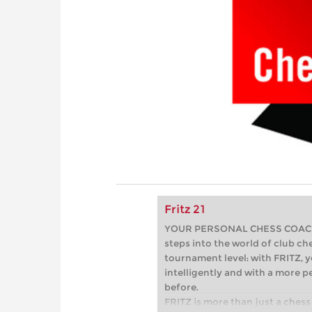
Fritz 21
YOUR PERSONAL CHESS COACH - 
steps into the world of club che
tournament level: with FRITZ, y
intelligently and with a more 
before.
FRITZ is more than just a chess 