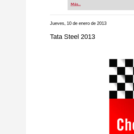
Whether you’re taking your firs
Más...
or already playing at a tournam
more efficiently, intelligently
approach than ever before.
Jueves, 10 de enero de 2013
Tata Steel 2013