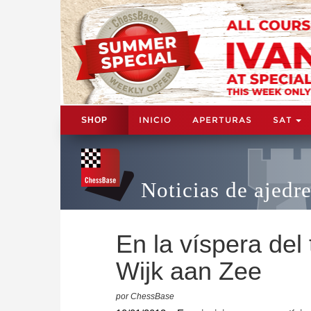
INICIO
APERTURAS
SAT
SHOP
Noticias de ajedr
En la víspera del
Wijk aan Zee
por ChessBase