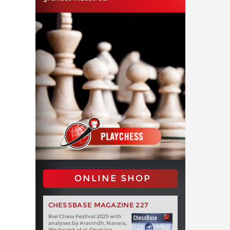
ONLINE SHOP
CHESSBASE MAGAZINE 227
Biel Chess Festival 2025 with
analyses by Aravindh, Navara,
Wojtaszek et al. Opening