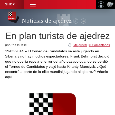
SHOP
TOGGLE
NAVIGATION
Noticias de ajedrez
En plan turista de ajedrez
por ChessBase
Me gusta!
|
0 Comentarios
19/03/2014 – El torneo de Candidatos se está jugando en
Siberia y no hay muchos espectadores. Frank Behrhorst decidió
que no quería repetir el error del año pasado cuando se perdió
el Torneo de Candidatos y viajó hasta Khanty-Mansiysk. ¿Qué
encontró a parte de la elite mundial jugando al ajedrez? Véanlo
aquí...