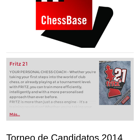
Fritz 21
YOUR PERSONAL CHESS COACH - Whether you’re
taking your first steps into the world of club
chess, or already playing at a tournament level:
with FRITZ, you can train more efficiently,
intelligently and with a more personalised
approach than ever before.
FRITZ is more than just a chess engine – it’s a
training revolution! Whether you’re taking your
first steps into the world of club chess, or already
Más...
playing at a tournament level: with FRITZ, you can
train more efficiently, intelligently and with a
more personalised approach than ever before.
Torneo de Candidatos 2014