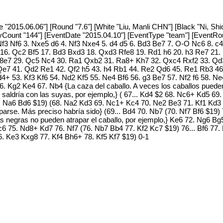
"2015.06.06"] [Round "7.6"] [White "Liu, Manli CHN"] [Black "Ni, Shiq
[PlyCount "144"] [EventDate "2015.04.10"] [EventType "team"] [Event
 Nf3 Nf6 3. Nxe5 d6 4. Nf3 Nxe4 5. d4 d5 6. Bd3 Be7 7. O-O Nc6 8. 
16. Qc2 Bf5 17. Bd3 Bxd3 18. Qxd3 Rfe8 19. Rd1 h6 20. h3 Re7 21.
R8e7 29. Qc5 Nc4 30. Ra1 Qxb2 31. Ra8+ Kh7 32. Qxc4 Rxf2 33. Qd
e7 41. Qd2 Re1 42. Qf2 h5 43. h4 Rb1 44. Re2 Qd6 45. Re1 Rb3 4
+ 53. Kf3 Kf6 54. Nd2 Kf5 55. Ne4 Bf6 56. g3 Be7 57. Nf2 f6 58. Ne
. Kg2 Ke4 67. Nb4 {La caza del caballo. A veces los caballos puede
 se saldría con las suyas, por ejemplo,} ( 67... Kd4 $2 68. Nc6+ Kd5 
 Na6 Bd6 $19) (68. Na2 Kd3 69. Nc1+ Kc4 70. Ne2 Be3 71. Kf1 Kd3 
arse. Más preciso habría sido} (69... Bd4 70. Nb7 (70. Nf7 Bf6 $19)
las negras no pueden atrapar el caballo, por ejemplo,} Ke6 72. Ng6 Bg
6 75. Nd8+ Kd7 76. Nf7 (76. Nb7 Bb4 77. Kf2 Kc7 $19) 76... Bf6 77. 
6. Ke3 Kxg8 77. Kf4 Bh6+ 78. Kf5 Kf7 $19) 0-1