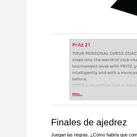
Fritz 21
YOUR PERSONAL CHESS COACH - 
steps into the world of club che
tournament level: with FRITZ, y
intelligently and with a more 
before.
FRITZ is more than just a chess 
Whether you’re taking your firs
Más...
or already playing at a tournam
more efficiently, intelligently
approach than ever before.
Finales de ajedrez
Juegan las negras. ¿Cómo habría que come