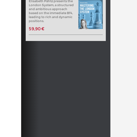
Elisabeth Pähtz presents the
London System, a structured
and ambitious approach
based on the immediate Bf4,
leading to rich and dynamic
positions.
59,90 €