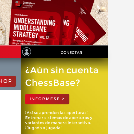
CONECTAR
¿Aún sin cuenta
ChessBase?
HOP
INFÓRMESE >
¡Así se aprenden las aperturas!
Entrenar sistemas de aperturas y
variantes de manera interactiva.
¡Jugada a jugada!