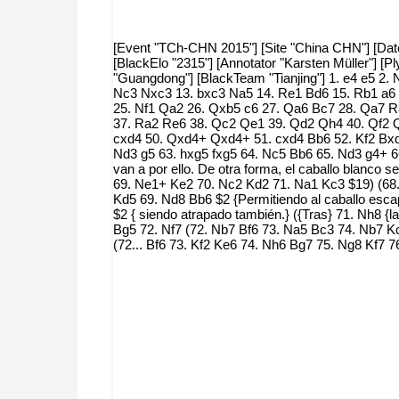
[Event "TCh-CHN 2015"] [Site "China CHN"] [Date 
[BlackElo "2315"] [Annotator "Karsten Müller"] 
"Guangdong"] [BlackTeam "Tianjing"] 1. e4 e5 2.
Nc3 Nxc3 13. bxc3 Na5 14. Re1 Bd6 15. Rb1 a6 
25. Nf1 Qa2 26. Qxb5 c6 27. Qa6 Bc7 28. Qa7 
37. Ra2 Re6 38. Qc2 Qe1 39. Qd2 Qh4 40. Qf2 Q
cxd4 50. Qxd4+ Qxd4+ 51. cxd4 Bb6 52. Kf2 Bxd4
Nd3 g5 63. hxg5 fxg5 64. Nc5 Bb6 65. Nd3 g4+ 66
van a por ello. De otra forma, el caballo blanco
69. Ne1+ Ke2 70. Nc2 Kd2 71. Na1 Kc3 $19) (68.
Kd5 69. Nd8 Bb6 $2 {Permitiendo al caballo escap
$2 { siendo atrapado también.} ({Tras} 71. Nh8 {
Bg5 72. Nf7 (72. Nb7 Bf6 73. Na5 Bc3 74. Nb7 Kc
(72... Bf6 73. Kf2 Ke6 74. Nh6 Bg7 75. Ng8 Kf7 7