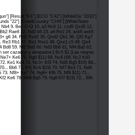
un"] [Result "0-1"] [ECO "C42"] [WhiteElo "2033"]
Rounds "22"] [EventCountry "CHN"] [WhiteTeam
c4 Nb4 9. Be2 O-O 10. a3 Nc6 11. cxd5 Qxd5 12.
 Bb2 Rae8 22. Nd2 b5 23. a4 Re2 24. axb5 axb5
3+ g6 34. Rd2 Rxd2 35. Qxd2 Qb1 36. Qf2 Kg7
6. Re3 Rb1 47. Re1 Rxe1 48. Qxe1 c5 49. Qe4
4 Bd8 59. Nf2 Ba5 60. Nd3 Bb6 61. Nf4 Ba5 62.
n ser cazados y atrapados:} Bc5 $1 {Las negras
69. Ne7+ Ke6 70. Ng6 $11) 68. Nc6 (68. Nc2 Kd3
72. Ke1 Ke4 73. Nc3+ Kf3 74. Nd5 Bg5 $19) 68...
 70... Bb6 71. Kf1 Kc6 $19) 70. Nf7 Be3 71. Nd8
5 73. Nf8+ Ke7 74. Ng6+ Kf6 75. Nf8 $11) 71...
Kf2 Ke6 78. Nh6 Bg5 79. Ng8 Kf7 $19) 72... Bf6