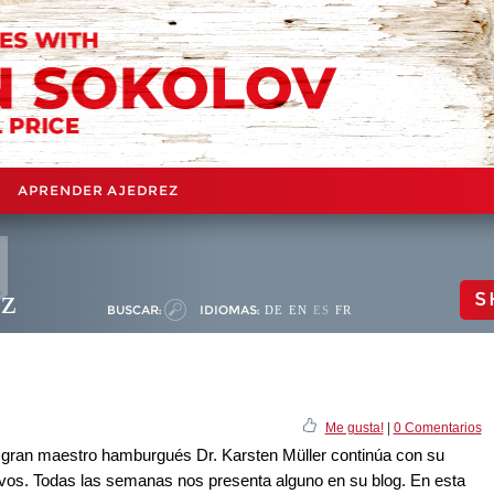
APRENDER AJEDREZ
ez
S
BUSCAR:
IDIOMAS:
DE
EN
ES
FR
Me gusta!
|
0 Comentarios
el gran maestro hamburgués Dr. Karsten Müller continúa con su
ctivos. Todas las semanas nos presenta alguno en su blog. En esta