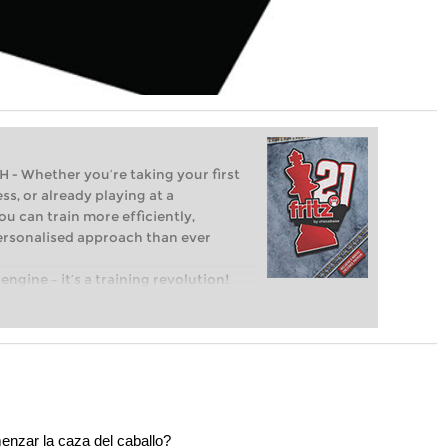
Whether you’re taking your first
ss, or already playing at a
ou can train more efficiently,
personalised approach than ever
engine – it’s a training revolution!
t steps into the world of club chess,
ent level: with FRITZ, you can train
 and with a more personalised
nzar la caza del caballo?