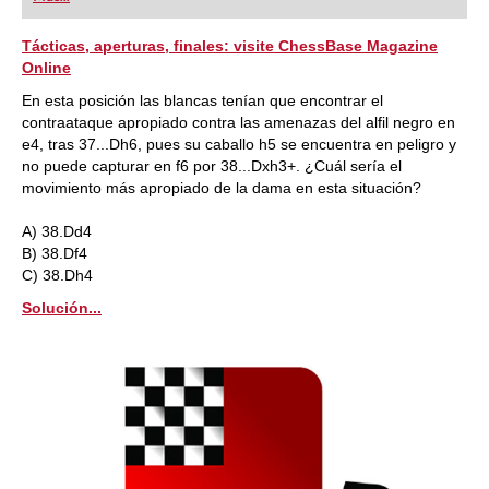
playing at a tournament level: with FRITZ, you can
train more efficiently, intelligently and with a
more personalised approach than ever before.
Tácticas, aperturas, finales: visite ChessBase Magazine
Online
En esta posición las blancas tenían que encontrar el
contraataque apropiado contra las amenazas del alfil negro en
e4, tras 37...Dh6, pues su caballo h5 se encuentra en peligro y
no puede capturar en f6 por 38...Dxh3+. ¿Cuál sería el
movimiento más apropiado de la dama en esta situación?
A) 38.Dd4
B) 38.Df4
C) 38.Dh4
Solución...