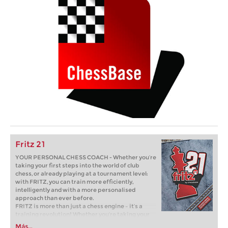
Fritz 21
YOUR PERSONAL CHESS COACH - Whether you’re
taking your first steps into the world of club
chess, or already playing at a tournament level:
with FRITZ, you can train more efficiently,
intelligently and with a more personalised
approach than ever before.
FRITZ is more than just a chess engine – it’s a
training revolution! Whether you’re taking your
first steps into the world of club chess, or already
Más...