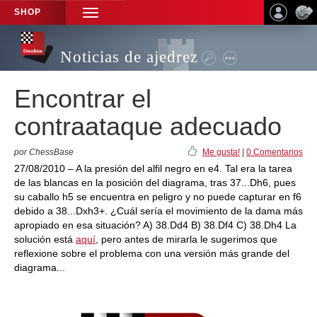
SHOP
TOGGLE
NAVIGATION
Noticias de ajedrez
Encontrar el
contraataque adecuado
por ChessBase
Me gusta!
|
0 Comentarios
27/08/2010 – A la presión del alfil negro en e4. Tal era la tarea
de las blancas en la posición del diagrama, tras 37...Dh6, pues
su caballo h5 se encuentra en peligro y no puede capturar en f6
debido a 38...Dxh3+. ¿Cuál sería el movimiento de la dama más
apropiado en esa situación? A) 38.Dd4 B) 38.Df4 C) 38.Dh4 La
solución está
aquí
, pero antes de mirarla le sugerimos que
reflexione sobre el problema con una versión más grande del
diagrama...