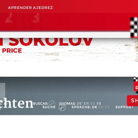
APRENDER AJEDREZ
ez
S
BUSCAR:
IDIOMAS:
DE
EN
ES
FR