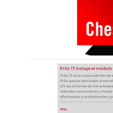
Fritz 17 Incluye el módul
Fritz 17 es la nueva edición d
Fritz que ha fascinado al mund
(¡!): las victorias de Garry Kas
métodos innovadores y moder
aficionados y profesionales; aj
Fritz, etc. Fritz es “el progra
(Der Spiegel) y ofrece todo lo 
Más...
más espectacular: Fritz 17 inc