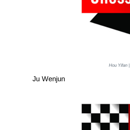
Hou Yifan 
Ju Wenjun