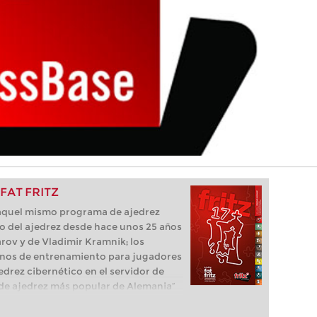
o FAT FRITZ
e aquel mismo programa de ajedrez
o del ajedrez desde hace unos 25 años
parov y de Vladimir Kramnik; los
nos de entrenamiento para jugadores
edrez cibernético en el servidor de
ma de ajedrez más popular de Alemania”
que necesita el ajedrecista. La novedad
luye el módulo basado en una red