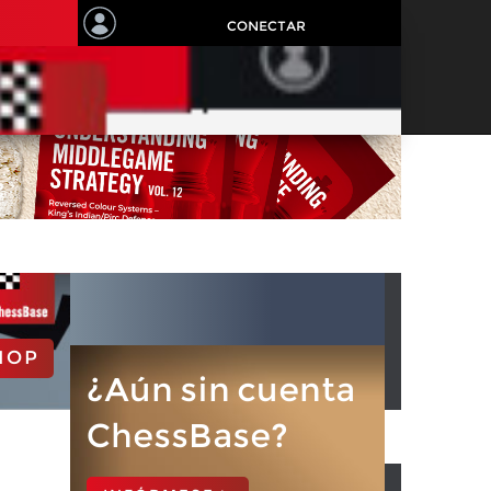
CONECTAR
HOP
¿Aún sin cuenta
ChessBase?