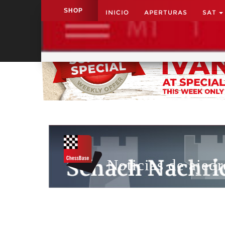
SHOP
INICIO
APERTURAS
SAT
Application name
Noticias de ajedr