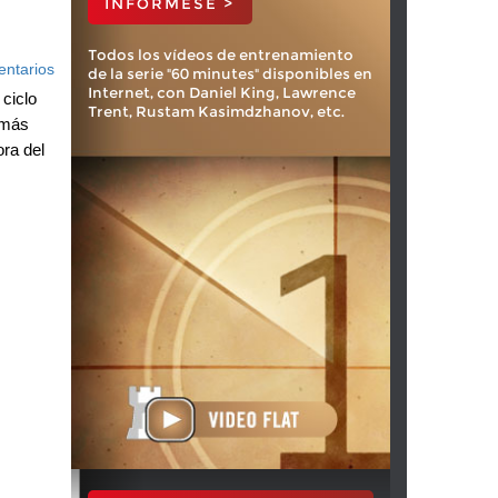
INFÓRMESE >
Todos los vídeos de entrenamiento
ntarios
de la serie "60 minutes" disponibles en
Internet, con Daniel King, Lawrence
 ciclo
Trent, Rustam Kasimdzhanov, etc.
 más
ra del