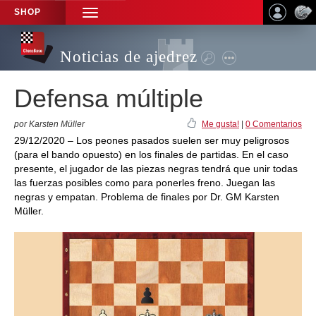
SHOP
TOGGLE
NAVIGATION
Noticias de ajedrez
Defensa múltiple
por Karsten Müller
Me gusta!
|
0 Comentarios
29/12/2020 – Los peones pasados suelen ser muy peligrosos
(para el bando opuesto) en los finales de partidas. En el caso
presente, el jugador de las piezas negras tendrá que unir todas
las fuerzas posibles como para ponerles freno. Juegan las
negras y empatan. Problema de finales por Dr. GM Karsten
Müller.