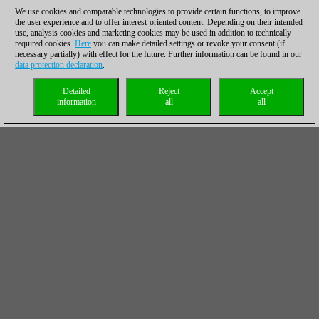
We use cookies and comparable technologies to provide certain functions, to improve
the user experience and to offer interest-oriented content. Depending on their intended
use, analysis cookies and marketing cookies may be used in addition to technically
required cookies.
Here
you can make detailed settings or revoke your consent (if
necessary partially) with effect for the future. Further information can be found in our
data protection declaration
.
Detailed
Reject
Accept
information
all
all
Norway Chess 2020: beating the champ, ending his run!
Jan-Krzysztof Duda elaborates on his victory over Magnus
Carlsen