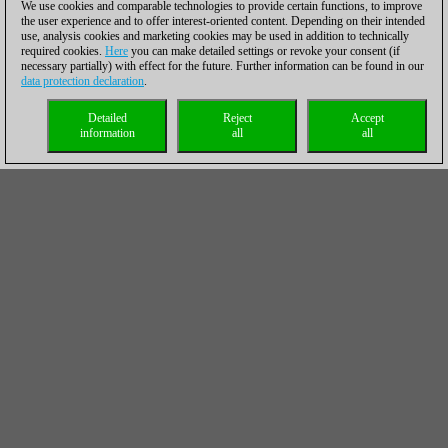
We use cookies and comparable technologies to provide certain functions, to improve
the user experience and to offer interest-oriented content. Depending on their intended
use, analysis cookies and marketing cookies may be used in addition to technically
required cookies.
Here
you can make detailed settings or revoke your consent (if
necessary partially) with effect for the future. Further information can be found in our
data protection declaration
.
Detailed
Reject
Accept
information
all
all
Norway Chess 2020: beating the champ, ending his run!
Jan-Krzysztof Duda elaborates on his victory over Magnus
Carlsen
CBM Special: AVRO tournament 1938 – clash of the