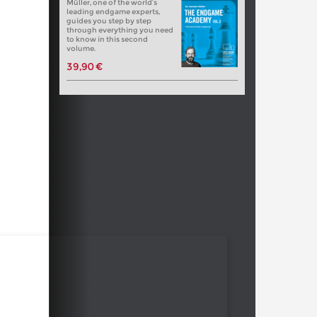
Müller, one of the world’s
leading endgame experts,
guides you step by step
through everything you need
to know in this second
volume.
39,90 €