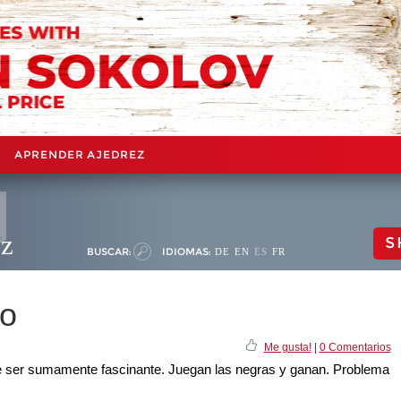
APRENDER AJEDREZ
ez
S
BUSCAR:
IDIOMAS:
DE
EN
ES
FR
eo
Me gusta!
|
0 Comentarios
uede ser sumamente fascinante. Juegan las negras y ganan. Problema