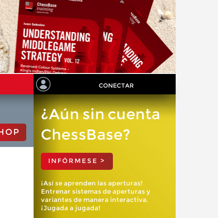
CONECTAR
¿Aún sin cuenta
ChessBase?
HOP
INFÓRMESE >
¡Así se aprenden las aperturas!
Entrenar sistemas de aperturas y
variantes de manera interactiva.
¡Jugada a jugada!