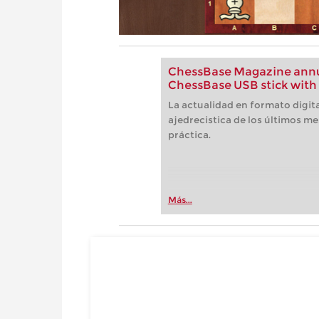
ChessBase Magazine annua
ChessBase USB stick with 
La actualidad en formato digita
ajedrecistica de los últimos me
práctica.
Más...