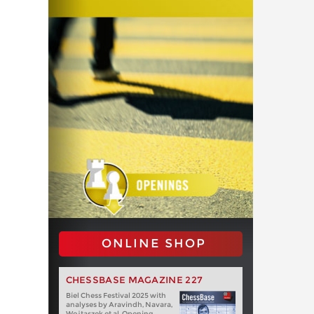
ONLINE SHOP
CHESSBASE MAGAZINE 227
Biel Chess Festival 2025 with
analyses by Aravindh, Navara,
Wojtaszek et al. Opening