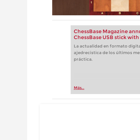
ChessBase Magazine annua
ChessBase USB stick with 
La actualidad en formato digita
ajedrecistica de los últimos me
práctica.
Más...