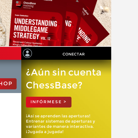
CONECTAR
¿Aún sin cuenta
ChessBase?
HOP
INFÓRMESE >
¡Así se aprenden las aperturas!
Entrenar sistemas de aperturas y
variantes de manera interactiva.
¡Jugada a jugada!