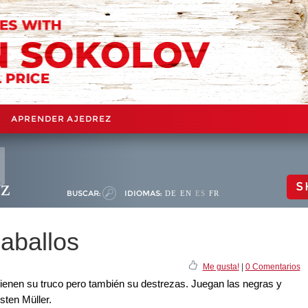
APRENDER AJEDREZ
ez
S
BUSCAR:
IDIOMAS:
DE
EN
ES
FR
aballos
Me gusta!
|
0 Comentarios
tienen su truco pero también su destrezas. Juegan las negras y
sten Müller.