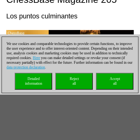
Los puntos culminantes
We use cookies and comparable technologies to provide certain functions, to improve
the user experience and to offer interest-oriented content. Depending on their intended
use, analysis cookies and marketing cookies may be used in addition to technically
required cookies.
Here
you can make detailed settings or revoke your consent (if
necessary partially) with effect for the future. Further information can be found in our
data protection declaration
.
Detailed
Reject
Accept
information
all
all
On the front page of ChessBase Magazine #205 you will find the