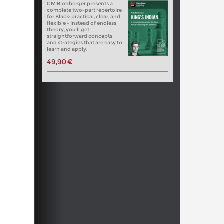
GM Blohberger presents a
complete two-part repertoire
for Black: practical, clear, and
flexible – instead of endless
theory, you’ll get
straightforward concepts
and strategies that are easy to
learn and apply.
49,90 €