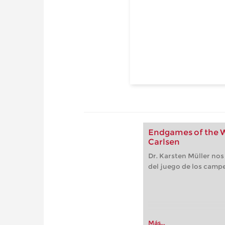
Endgames of the W
Carlsen
Dr. Karsten Müller nos 
del juego de los camp
Más...