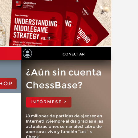
CONECTAR
¿Aún sin cuenta
ChessBase?
HOP
INFÓRMESE >
¡8 millones de partidas de ajedrez en
Internet! ¡Siempre al día gracias a las
actualizaciones semanales! Libro de
aperturas vivo y función “Let´s
Check”.