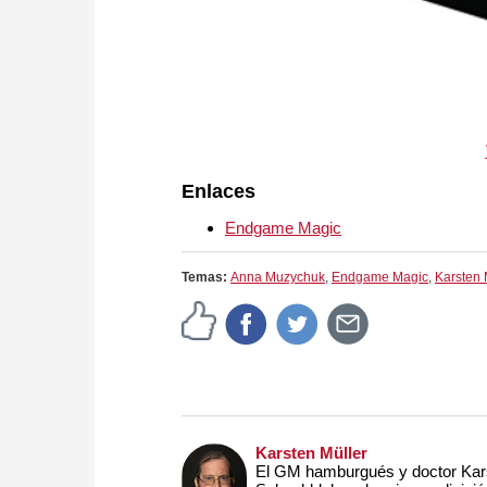
Enlaces
Endgame Magic
Temas:
Anna Muzychuk
,
Endgame Magic
,
Karsten 
Karsten Müller
El GM hamburgués y doctor Kars