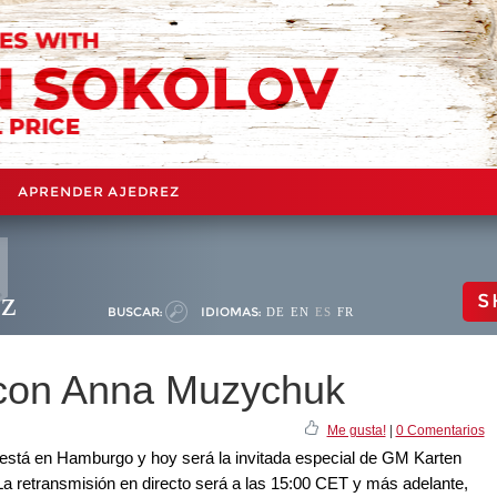
APRENDER AJEDREZ
ez
S
BUSCAR:
IDIOMAS:
DE
EN
ES
FR
con Anna Muzychuk
Me gusta!
|
0 Comentarios
stá en Hamburgo y hoy será la invitada especial de GM Karten
 retransmisión en directo será a las 15:00 CET y más adelante,