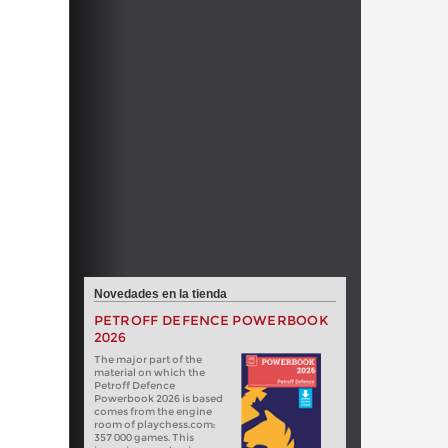
Novedades en la tienda
PETROFF DEFENCE POWERBOOK
2026
The major part of the
material on which the
Petroff Defence
Powerbook 2026 is based
comes from the engine
room of playchess.com:
357 000 games. This