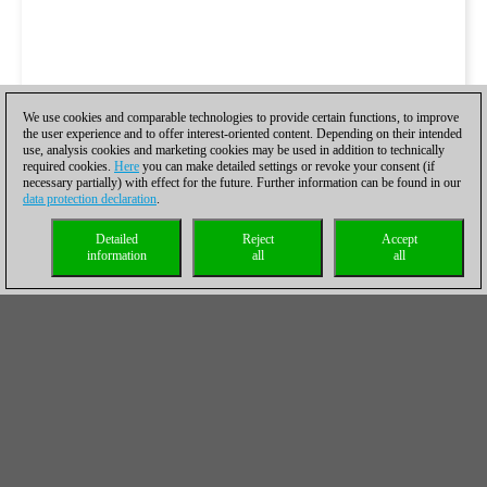
We use cookies and comparable technologies to provide certain functions, to improve
the user experience and to offer interest-oriented content. Depending on their intended
use, analysis cookies and marketing cookies may be used in addition to technically
required cookies.
Here
you can make detailed settings or revoke your consent (if
necessary partially) with effect for the future. Further information can be found in our
data protection declaration
.
Detailed
Reject
Accept
information
all
all