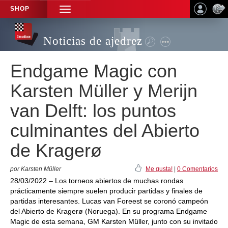
SHOP
TOGGLE
NAVIGATION
Noticias de ajedrez
Endgame Magic con
Karsten Müller y Merijn
van Delft: los puntos
culminantes del Abierto
de Kragerø
por Karsten Müller
Me gusta!
|
0 Comentarios
28/03/2022 – Los torneos abiertos de muchas rondas
prácticamente siempre suelen producir partidas y finales de
partidas interesantes. Lucas van Foreest se coronó campeón
del Abierto de Kragerø (Noruega). En su programa Endgame
Magic de esta semana, GM Karsten Müller, junto con su invitado