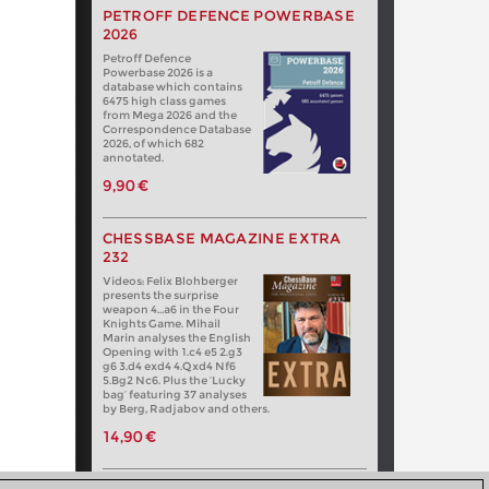
PETROFF DEFENCE POWERBASE
2026
Petroff Defence
Powerbase 2026 is a
database which contains
6475 high class games
from Mega 2026 and the
Correspondence Database
2026, of which 682
annotated.
9,90 €
CHESSBASE MAGAZINE EXTRA
232
Videos: Felix Blohberger
presents the surprise
weapon 4…a6 in the Four
Knights Game. Mihail
Marin analyses the English
Opening with 1.c4 e5 2.g3
g6 3.d4 exd4 4.Qxd4 Nf6
5.Bg2 Nc6. Plus the ‘Lucky
bag’ featuring 37 analyses
by Berg, Radjabov and others.
14,90 €