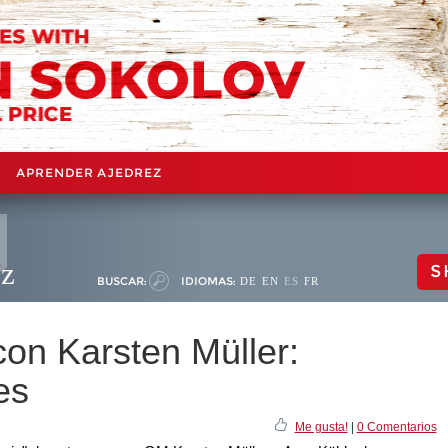
APRENDER AJEDREZ
ez
S
BUSCAR:
IDIOMAS:
DE
EN
ES
FR
on Karsten Müller:
es
Me gusta!
|
0 Comentarios