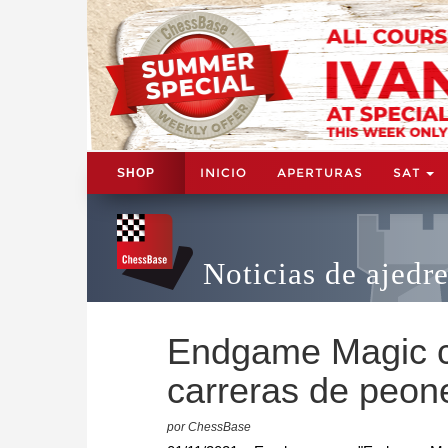
INICIO
APERTURAS
SAT
SHOP
Noticias de ajedr
Endgame Magic c
carreras de peon
por ChessBase