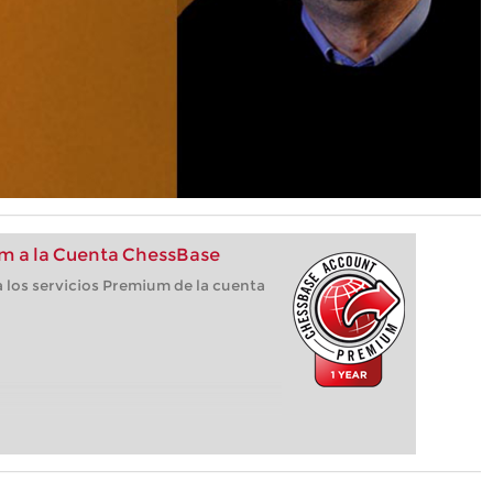
m a la Cuenta ChessBase
 los servicios Premium de la cuenta