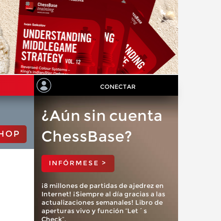
CONECTAR
¿Aún sin cuenta
ChessBase?
HOP
INFÓRMESE >
¡8 millones de partidas de ajedrez en
Internet! ¡Siempre al día gracias a las
actualizaciones semanales! Libro de
aperturas vivo y función “Let´s
Check”.