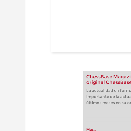
ChessBase Magazin
original ChessBase
La actualidad en forma
importante de la actua
últimos meses en su or
Más...