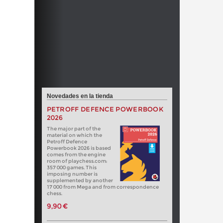
Novedades en la tienda
PETROFF DEFENCE POWERBOOK
2026
The major part of the
material on which the
Petroff Defence
Powerbook 2026 is based
comes from the engine
room of playchess.com:
357 000 games. This
imposing number is
supplemented by another
17 000 from Mega and from correspondence
chess.
9,90 €