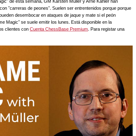
gic" de esta semana, GM Karsten Müller y Arne Kähler han
s con "carreras de peones". Suelen ser entrentenidos porque porque
pueden desembocar en ataques de jaque y mate si el peón
 Magic" se suele emitir los lunes. Está disponible en la
os clientes con
Cuenta ChessBase Premium
. Para registar una