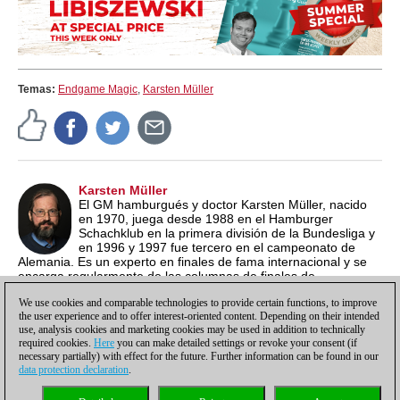
Temas:
Endgame Magic
,
Karsten Müller
Karsten Müller
El GM hamburgués y doctor Karsten Müller, nacido
en 1970, juega desde 1988 en el Hamburger
Schachklub en la primera división de la Bundesliga y
en 1996 y 1997 fue tercero en el campeonato de
Alemania. Es un experto en finales de fama internacional y se
encarga regularmente de las columnas de finales de
ChessBase Magazine y del "Endgame Corner" de
We use cookies and comparable technologies to provide certain functions, to improve
ChessCafe.com.
the user experience and to offer interest-oriented content. Depending on their intended
use, analysis cookies and marketing cookies may be used in addition to technically
required cookies.
Here
you can make detailed settings or revoke your consent (if
necessary partially) with effect for the future. Further information can be found in our
data protection declaration
.