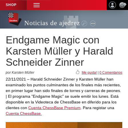
SHOP
TOGGLE
NAVIGATION
Noticias de ajedrez
Endgame Magic con
Karsten Müller y Harald
Schneider Zinner
por Karsten Müller
Me gusta!
|
0 Comentarios
22/11/2021 – Harald Schneider Zinner y Karsten Müller han
examinado los puntos culminantes de los finales más recientes,
en primer lugar han sido finales de torres y carreras de peones.
| El programa "Endgame Magic" se suele emitir los lunes. Está
disponible en la Videoteca de ChessBase en diferido para los
clientes con
Cuenta ChessBase Premium
. Para registar una
Cuenta ChessBase.