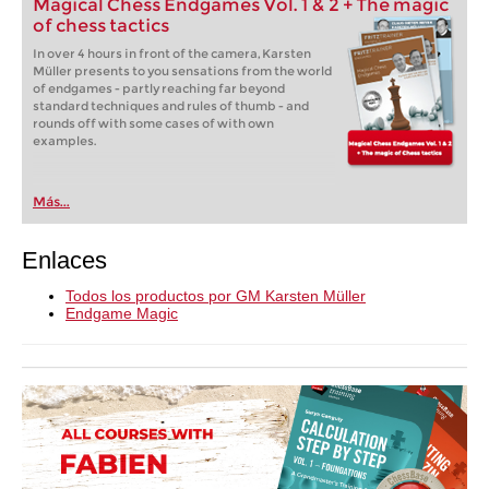
Magical Chess Endgames Vol. 1 & 2 + The magic
of chess tactics
In over 4 hours in front of the camera, Karsten
Müller presents to you sensations from the world
of endgames - partly reaching far beyond
standard techniques and rules of thumb - and
rounds off with some cases of with own
examples.
Más...
Enlaces
Todos los productos por GM Karsten Müller
Endgame Magic