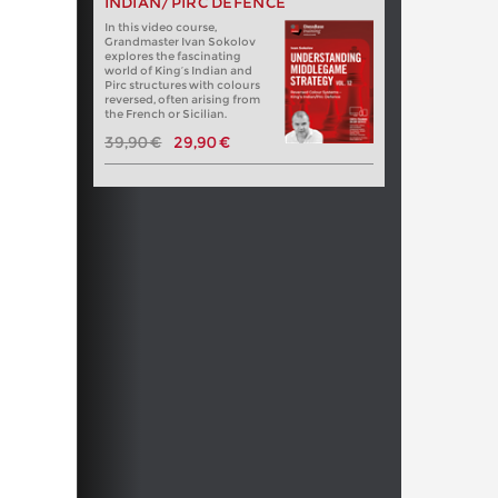
INDIAN/PIRC DEFENCE
In this video course,
Grandmaster Ivan Sokolov
explores the fascinating
world of King’s Indian and
Pirc structures with colours
reversed, often arising from
the French or Sicilian.
39,90 €
29,90 €