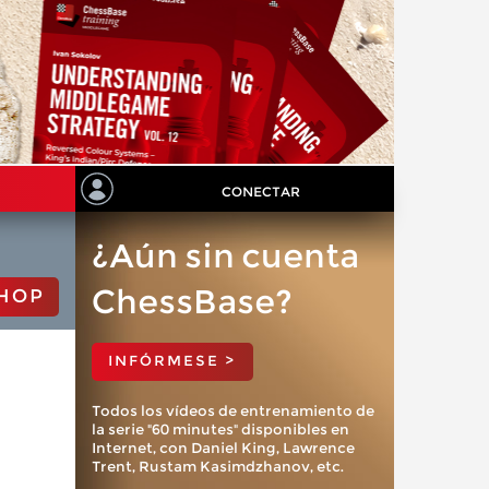
CONECTAR
¿Aún sin cuenta
ChessBase?
HOP
INFÓRMESE >
Todos los vídeos de entrenamiento de
la serie "60 minutes" disponibles en
Internet, con Daniel King, Lawrence
Trent, Rustam Kasimdzhanov, etc.