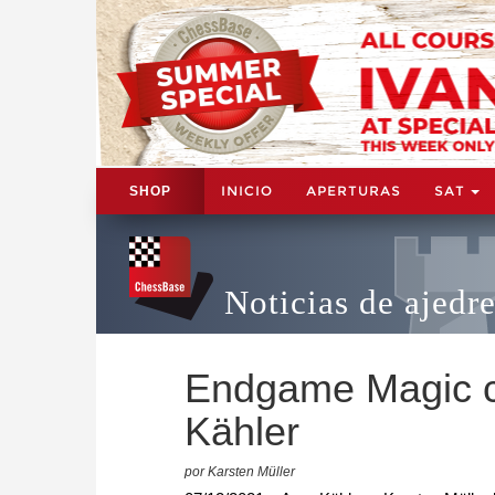
INICIO
APERTURAS
SAT
SHOP
Noticias de ajedr
Endgame Magic co
Kähler
por Karsten Müller