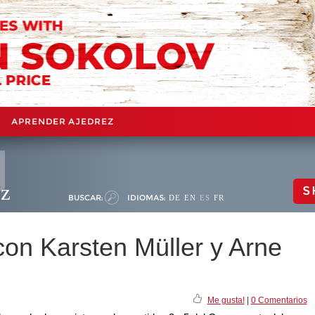
APRENDER AJEDREZ
ez
S
BUSCAR:
IDIOMAS:
DE
EN
ES
FR
n Karsten Müller y Arne
Me gusta!
|
0 Comentarios