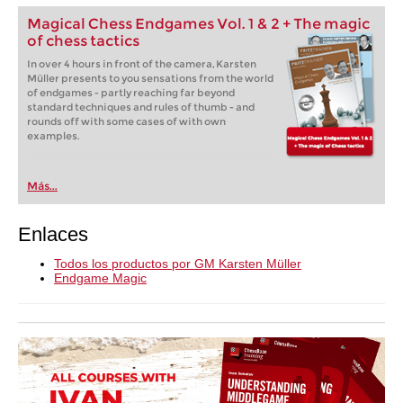
Magical Chess Endgames Vol. 1 & 2 + The magic
of chess tactics
In over 4 hours in front of the camera, Karsten
Müller presents to you sensations from the world
of endgames - partly reaching far beyond
standard techniques and rules of thumb - and
rounds off with some cases of with own
examples.
Más...
Enlaces
Todos los productos por GM Karsten Müller
Endgame Magic