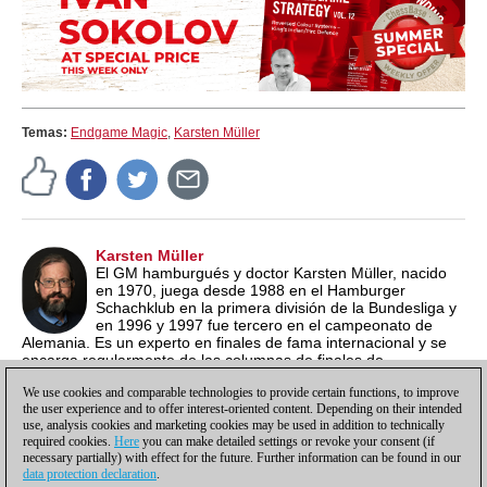
Temas:
Endgame Magic
,
Karsten Müller
Karsten Müller
El GM hamburgués y doctor Karsten Müller, nacido
en 1970, juega desde 1988 en el Hamburger
Schachklub en la primera división de la Bundesliga y
en 1996 y 1997 fue tercero en el campeonato de
Alemania. Es un experto en finales de fama internacional y se
encarga regularmente de las columnas de finales de
ChessBase Magazine y del "Endgame Corner" de
We use cookies and comparable technologies to provide certain functions, to improve
ChessCafe.com.
the user experience and to offer interest-oriented content. Depending on their intended
use, analysis cookies and marketing cookies may be used in addition to technically
required cookies.
Here
you can make detailed settings or revoke your consent (if
necessary partially) with effect for the future. Further information can be found in our
data protection declaration
.