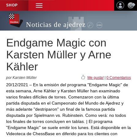
SHOP
TOGGLE
NAVIGATION
Noticias de ajedrez
Endgame Magic con
Karsten Müller y Arne
Kähler
por Karsten Müller
Me gusta!
|
0 Comentarios
20/12/2021 – En la emisión del programa "Endgame Magic" de
esta semana, Arne Kähler y Karsten Müller han examinado
varios finales difíciles de torres. Comenzaron con la última
partida disputada en el Campeonato del Mundo de Ajedrez y
más adelante "destriparon" un final de la famosa partida
disputada por Spielmann vs. Rubinstein. Como verá: no todos
los finales de torres concluyen en tablas. | El programa
"Endgame Magic" se suele emitir los lunes. Está disponible en la
Videoteca de ChessBase en diferido para los clientes con