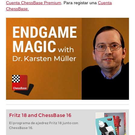
Cuenta ChessBase Premium
. Para registar una
Cuenta
ChessBase.
Fritz 18 and ChessBase 16
El programa de ajedrez Fritz 18 junto con
ChessBase 16.