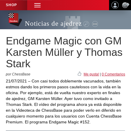
SHOP
TOGGLE
NAVIGATION
Noticias de ajedrez
Endgame Magic con GM
Karsten Müller y Thomas
Stark
por ChessBase
Me gusta!
|
0 Comentarios
21/07/2021 – Con casi todos doblemente vacunados, también
estmos dando los primeros pasos cautelosos con la vida en la
oficina. Por ejemplo, está de vuelta nuestro experto en finales
de ajedrez, GM Karsten Müller. Ayer tuvo como invitado a
Thomas Stark. El vídeo del programa ahora ya está disponible
en la Videoteca de ChessBase para poder verlo en diferido en
cualquiero momento para los usuarios con Cuenta ChessBase
Premium. El programa Endgame Magic #152.