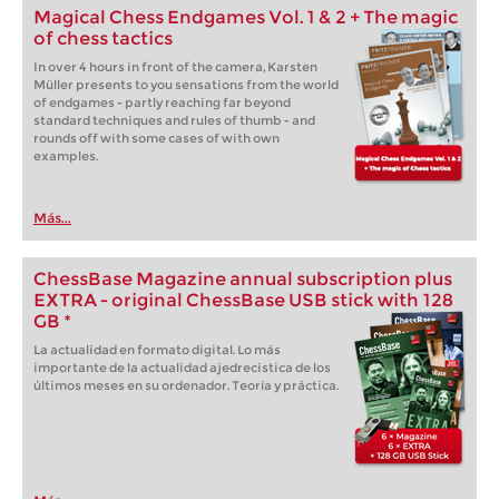
Magical Chess Endgames Vol. 1 & 2 + The magic
of chess tactics
In over 4 hours in front of the camera, Karsten
Müller presents to you sensations from the world
of endgames - partly reaching far beyond
standard techniques and rules of thumb - and
rounds off with some cases of with own
examples.
Más...
ChessBase Magazine annual subscription plus
EXTRA - original ChessBase USB stick with 128
GB *
La actualidad en formato digital. Lo más
importante de la actualidad ajedrecistica de los
últimos meses en su ordenador. Teoría y práctica.