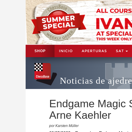
INICIO
APERTURAS
SAT
SHOP
Noticias de ajedr
Endgame Magic S
Arne Kaehler
por Karsten Müller