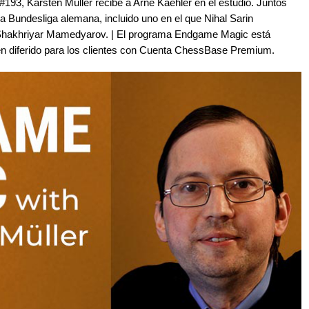
3, Karsten Müller recibe a Arne Kaehler en el estudio. Juntos
la Bundesliga alemana, incluido uno en el que Nihal Sarin
 Shakhriyar Mamedyarov. | El programa Endgame Magic está
en diferido para los clientes con Cuenta ChessBase Premium.