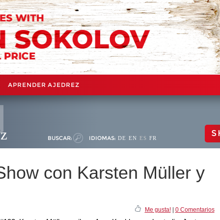
APRENDER AJEDREZ
ez
S
BUSCAR:
IDIOMAS:
DE
EN
ES
FR
how con Karsten Müller y
Me gusta!
|
0 Comentarios