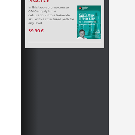
PRACTICE
In this two-volume course
GM Ganguly turns
calculation into a trainable
skill with a structured path for
any level.
39,90 €