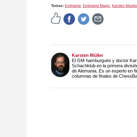
Temas:
Endgame
,
Endgame Magic
,
Karsten Muelle
Karsten Müller
El GM hamburgués y doctor Kars
Schachklub en la primera divisi
de Alemania. Es un experto en fi
columnas de finales de ChessB