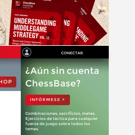
CONECTAR
¿Aún sin cuenta
ChessBase?
HOP
INFÓRMESE >
Combinaciones, sacrificios, mates.
Ejercicios de táctica para cualquier
fuerza de juego sobre todos los
temas.