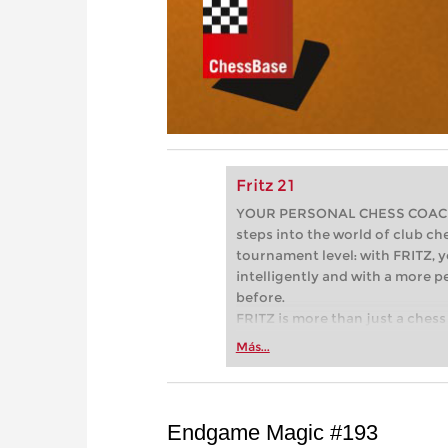
Fritz 21
YOUR PERSONAL CHESS COACH - 
steps into the world of club che
tournament level: with FRITZ, y
intelligently and with a more 
before.
FRITZ is more than just a chess 
Whether you’re taking your firs
Más...
or already playing at a tournam
more efficiently, intelligently
approach than ever before.
Endgame Magic #193