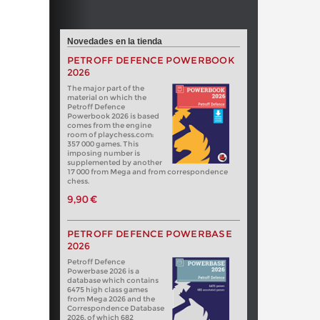
Novedades en la tienda
PETROFF DEFENCE POWERBOOK
2026
The major part of the
material on which the
Petroff Defence
Powerbook 2026 is based
comes from the engine
room of playchess.com:
357 000 games. This
imposing number is
supplemented by another
17 000 from Mega and from correspondence
chess.
9,90 €
PETROFF DEFENCE POWERBASE
2026
Petroff Defence
Powerbase 2026 is a
database which contains
6475 high class games
from Mega 2026 and the
Correspondence Database
2026, of which 682