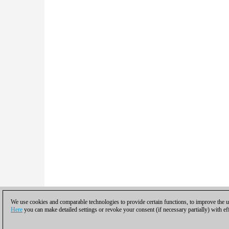
We use cookies and comparable technologies to provide certain functions, to improve the us
Here
you can make detailed settings or revoke your consent (if necessary partially) with ef