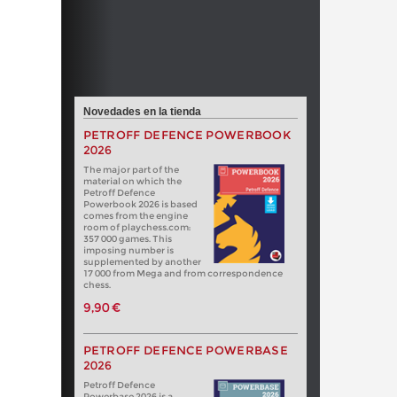
Novedades en la tienda
PETROFF DEFENCE POWERBOOK
2026
The major part of the
material on which the
Petroff Defence
Powerbook 2026 is based
comes from the engine
room of playchess.com:
357 000 games. This
imposing number is
supplemented by another
17 000 from Mega and from correspondence
chess.
9,90 €
PETROFF DEFENCE POWERBASE
2026
Petroff Defence
Powerbase 2026 is a