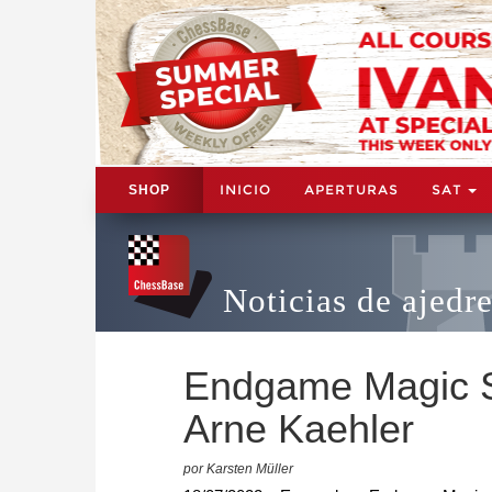
INICIO
APERTURAS
SAT
SHOP
Noticias de ajedr
Endgame Magic S
Arne Kaehler
por Karsten Müller