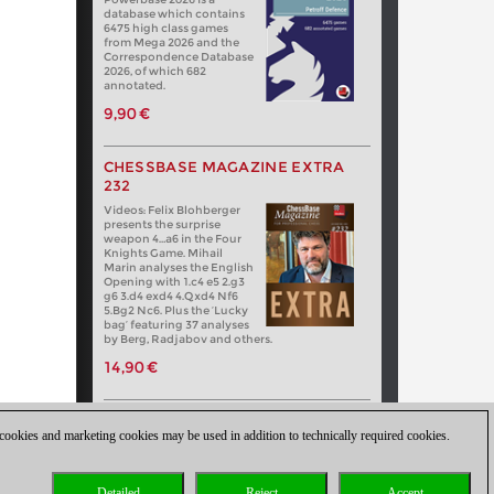
database which contains
6475 high class games
from Mega 2026 and the
Correspondence Database
2026, of which 682
annotated.
9,90 €
CHESSBASE MAGAZINE EXTRA
232
Videos: Felix Blohberger
presents the surprise
weapon 4…a6 in the Four
Knights Game. Mihail
Marin analyses the English
Opening with 1.c4 e5 2.g3
g6 3.d4 exd4 4.Qxd4 Nf6
5.Bg2 Nc6. Plus the ‘Lucky
bag’ featuring 37 analyses
by Berg, Radjabov and others.
14,90 €
 cookies and marketing cookies may be used in addition to technically required cookies.
Detailed
Reject
Accept