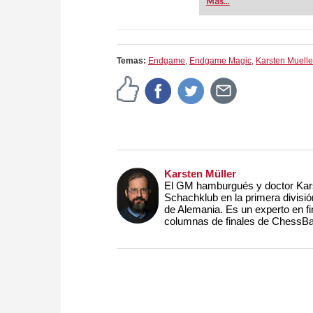
Más...
Temas:
Endgame
,
Endgame Magic
,
Karsten Muelle
Karsten Müller
El GM hamburgués y doctor Kars
Schachklub en la primera divisi
de Alemania. Es un experto en fi
columnas de finales de ChessB