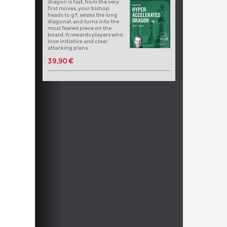
dragon is fast, from the very
first moves, your bishop
heads to g7, seizes the long
diagonal, and turns into the
most feared piece on the
board. It rewards players who
love initiative and clear
attacking plans.
39,90 €