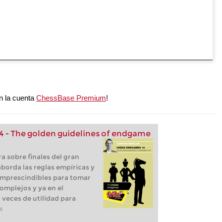
n la cuenta
ChessBase Premium
!
 - The golden guidelines of endgame
a sobre finales del gran
orda las reglas empíricas y
imprescindibles para tomar
complejos y ya en el
veces de utilidad para
s