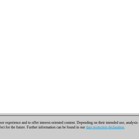
er experience and to offer interest-oriented content. Depending on their intended use, analysis
fect for the future. Further information can be found in our
data protection declaration
.