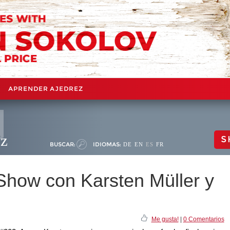
APRENDER AJEDREZ
ez
S
BUSCAR:
IDIOMAS:
DE
EN
ES
FR
how con Karsten Müller y
Me gusta!
|
0 Comentarios