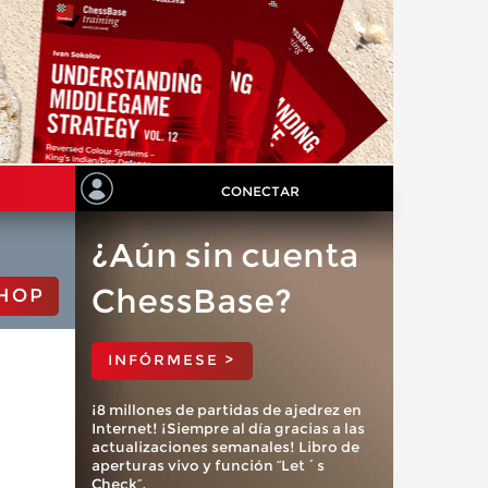
CONECTAR
¿Aún sin cuenta
ChessBase?
HOP
INFÓRMESE >
¡8 millones de partidas de ajedrez en
Internet! ¡Siempre al día gracias a las
actualizaciones semanales! Libro de
aperturas vivo y función “Let´s
Check”.