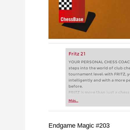
Fritz 21
YOUR PERSONAL CHESS COACH - 
steps into the world of club che
tournament level: with FRITZ, y
intelligently and with a more 
before.
FRITZ is more than just a chess 
Whether you’re taking your firs
Más...
or already playing at a tournam
more efficiently, intelligently
approach than ever before.
Endgame Magic #203