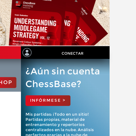
CONECTAR
¿Aún sin cuenta
ChessBase?
HOP
INFÓRMESE >
Mis partidas: ¡Todo en un sitio!
Partidas propias, material de
entrenamiento y repertorios
centralizados en la nube. Análisis
perfectos gracias a la nube de