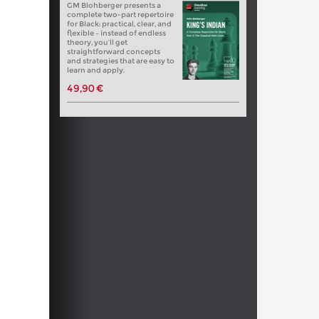
GM Blohberger presents a
complete two-part repertoire
for Black: practical, clear, and
flexible – instead of endless
theory, you’ll get
straightforward concepts
and strategies that are easy to
learn and apply.
49,90 €