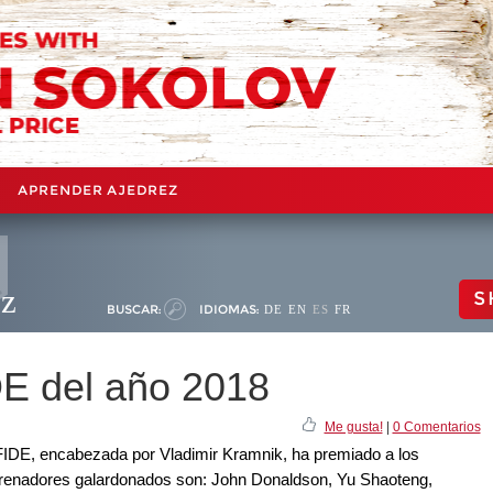
APRENDER AJEDREZ
ez
S
BUSCAR:
IDIOMAS:
DE
EN
ES
FR
E del año 2018
Me gusta!
|
0 Comentarios
FIDE, encabezada por Vladimir Kramnik, ha premiado a los
trenadores galardonados son: John Donaldson, Yu Shaoteng,