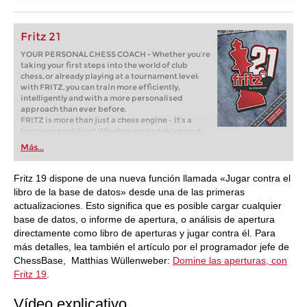
Fritz 21
YOUR PERSONAL CHESS COACH - Whether you’re
taking your first steps into the world of club
chess, or already playing at a tournament level:
with FRITZ, you can train more efficiently,
intelligently and with a more personalised
approach than ever before.
FRITZ is more than just a chess engine – it’s a
training revolution! Whether you’re taking your
first steps into the world of club chess, or already
Más...
playing at a tournament level: with FRITZ, you can
train more efficiently, intelligently and with a
more personalised approach than ever before.
Fritz 19 dispone de una nueva función llamada «Jugar contra el
libro de la base de datos» desde una de las primeras
actualizaciones. Esto significa que es posible cargar cualquier
base de datos, o informe de apertura, o análisis de apertura
directamente como libro de aperturas y jugar contra él. Para
más detalles, lea también el artículo por el programador jefe de
ChessBase, Matthias Wüllenweber:
Domine las aperturas, con
Fritz 19
.
Vídeo explicativo