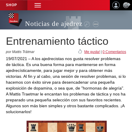
SHOP
TOGGLE
NAVIGATION
Noticias de ajedrez
Entrenamiento táctico
por Mattis Trätmar
Me gusta!
|
0 Comentarios
19/07/2021 – A los ajedrecistas nos gusta resolver problemas
de táctica. Es una buena forma para mantenerse en forma
ajedrecísticamente, para jugar mejor y para obtener más
victorias. Al fin y al cabo, una sesión de resolver problemas, si lo
hacemos con éxito sirve para desencadenar una pequeña
explosición de dopamina, o sea que, de "hormonas de alegría".
A Mattis Traetmar le encantan los problemas de táctica y nos ha
preparado una pequeña selección con sus favoritos recientes.
Algunos son más bien simples y otros bastante complicados. ¡A
solucionarlos!