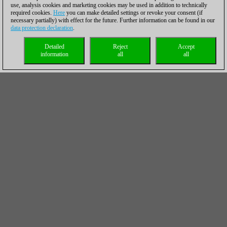
use, analysis cookies and marketing cookies may be used in addition to technically
required cookies.
Here
you can make detailed settings or revoke your consent (if
necessary partially) with effect for the future. Further information can be found in our
data protection declaration
.
Detailed
Reject
Accept
information
all
all